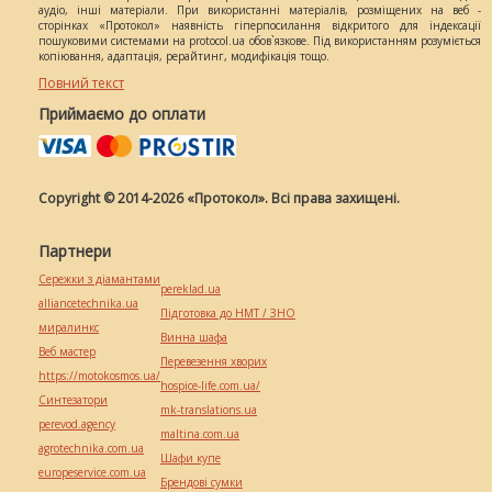
аудіо, інші матеріали. При використанні матеріалів, розміщених на веб -
сторінках «Протокол» наявність гіперпосилання відкритого для індексації
пошуковими системами на protocol.ua обов`язкове. Під використанням розуміється
копіювання, адаптація, рерайтинг, модифікація тощо.
Повний текст
Приймаємо до оплати
Copyright © 2014-2026 «Протокол». Всі права захищені.
Партнери
Сережки з діамантами
pereklad.ua
alliancetechnika.ua
Підготовка до НМТ / ЗНО
миралинкс
Винна шафа
Веб мастер
Перевезення хворих
https://motokosmos.ua/
hospice-life.com.ua/
Синтезатори
mk-translations.ua
perevod.agency
maltina.com.ua
agrotechnika.com.ua
Шафи купе
europeservice.com.ua
Брендові сумки