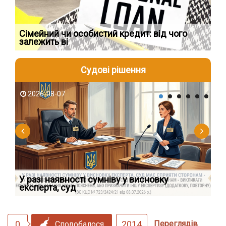
Сімейний чи особистий кредит: від чого
Пр
залежить ві
по
Судові рішення
2026-08-07
2
У разі наявності сумніву у висновку
Як
експерта, суд
вк
0
2014
Переглядів
Сподобалося