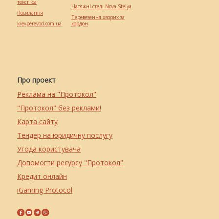
текст юа
Натяжні стелі Nova Stelya
Посилання
Перевезення хворих за
kievperevod.com.ua
кордон
Про проект
Реклама на "Протокол"
"Протокол" без реклами!
Карта сайту
Тендер на юридичну послугу
Угода користувача
Допомогти ресурсу "Протокол"
Кредит онлайн
iGaming Protocol