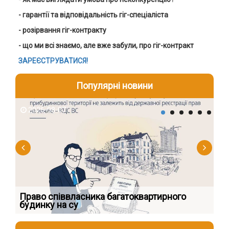
- гарантії та відповідальність гіг-спеціаліста
- розірвання гіг-контракту
- що ми всі знаємо, але вже забули, про гіг-контракт
ЗАРЕЄСТРУВАТИСЯ!
Популярні новини
2026-08-07
2
к
Право співвласника багатоквартирного
Як
будинку на су
шк