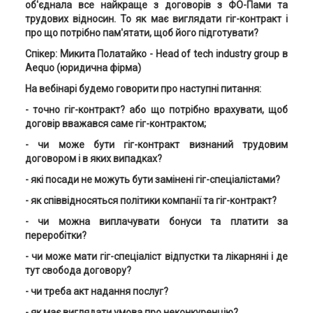
об'єднала все найкраще з договорів з ФО-Пами та
трудових відносин. То як має виглядати гіг-контракт і
про що потрібно пам'ятати, щоб його підготувати?
Спікер: Микита Полатайко - Head of tech industry group в
Aequo (юридична фірма)
На вебінарі будемо говорити про наступні питання:
- точно гіг-контракт? або що потрібно врахувати, щоб
договір вважався саме гіг-контрактом;
- чи може бути гіг-контракт визнаний трудовим
договором і в яких випадках?
- які посади не можуть бути замінені гіг-спеціалістами?
- як співвідносяться політики компанії та гіг-контракт?
- чи можна виплачувати бонуси та платити за
переробітки?
- чи може мати гіг-спеціаліст відпустки та лікарняні і де
тут свобода договору?
- чи треба акт надання послуг?
- як має виглядати умова про неконкуренцію?