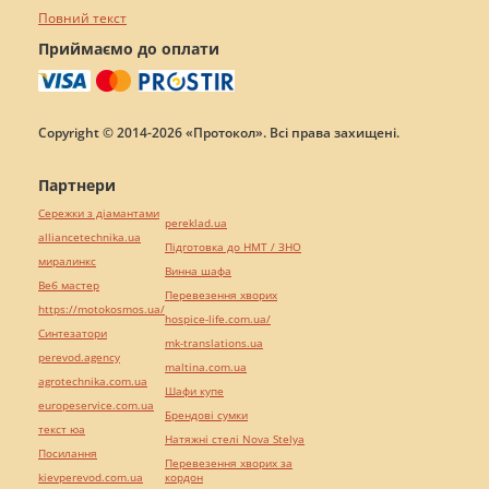
Повний текст
Приймаємо до оплати
Copyright © 2014-2026 «Протокол». Всі права захищені.
Партнери
Сережки з діамантами
pereklad.ua
alliancetechnika.ua
Підготовка до НМТ / ЗНО
миралинкс
Винна шафа
Веб мастер
Перевезення хворих
https://motokosmos.ua/
hospice-life.com.ua/
Синтезатори
mk-translations.ua
perevod.agency
maltina.com.ua
agrotechnika.com.ua
Шафи купе
europeservice.com.ua
Брендові сумки
текст юа
Натяжні стелі Nova Stelya
Посилання
Перевезення хворих за
kievperevod.com.ua
кордон