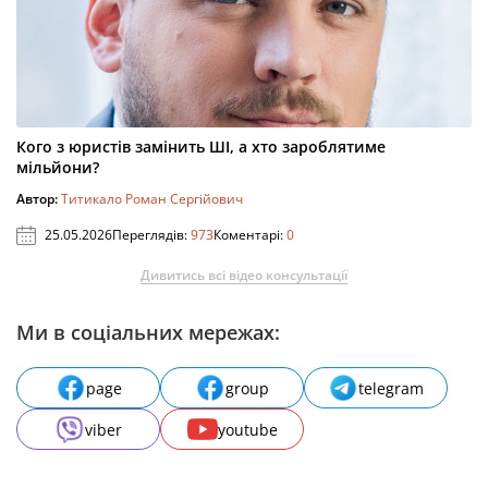
Кого з юристів замінить ШІ, а хто зароблятиме
мільйони?
Автор:
Титикало Роман Сергійович
25.05.2026
Переглядів:
973
Коментарі:
0
Дивитись всі відео консультації
Ми в соціальних мережах:
page
group
telegram
viber
youtube