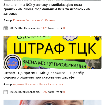
Звільнення з ЗСУ у зв`язку з мобілізацією поза
граничним віком, формальним ВЛК та незаконним
затрима
Автор:
Кравець Ростислав Юрійович
28.05.2026
Переглядів:
1129
Коментарі:
0
Штраф ТЦК при зміні місця проживання: розбір
судового рішення про скасування штрафу
Автор:
адвокат Васильев Павел Сергеевич
25.05.2026
Переглядів:
1097
Коментарі:
0