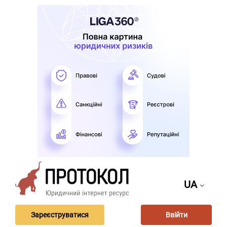
UA
Зареєструватися
Ввійти