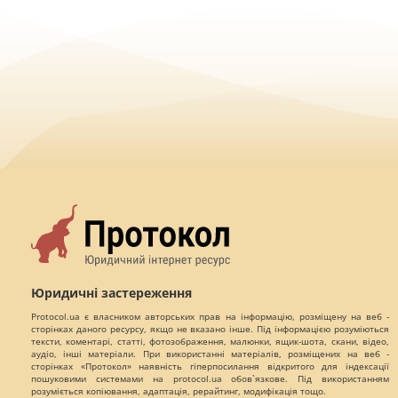
Юридичні застереження
Protocol.ua є власником авторських прав на інформацію, розміщену на веб -
сторінках даного ресурсу, якщо не вказано інше. Під інформацією розуміються
тексти, коментарі, статті, фотозображення, малюнки, ящик-шота, скани, відео,
аудіо, інші матеріали. При використанні матеріалів, розміщених на веб -
сторінках «Протокол» наявність гіперпосилання відкритого для індексації
пошуковими системами на protocol.ua обов`язкове. Під використанням
розуміється копіювання, адаптація, рерайтинг, модифікація тощо.