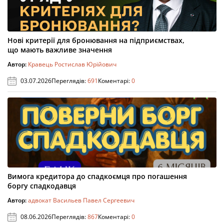
Нові критерії для бронювання на підприємствах,
що мають важливе значення
Автор:
Кравець Ростислав Юрійович
03.07.2026
Переглядів:
691
Коментарі:
0
Вимога кредитора до спадкоємця про погашення
боргу спадкодавця
Автор:
адвокат Васильев Павел Сергеевич
08.06.2026
Переглядів:
867
Коментарі:
0