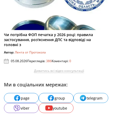
Чи потрібна ФОП печатка у 2026 році: правила
застосування, роз'яснення ДПС та відповіді на
головні з
Автор:
Лента от Протокола
05.08.2026
Переглядів:
386
Коментарі:
0
Дивитись всі відео консультації
Ми в соціальних мережах:
page
group
telegram
viber
youtube