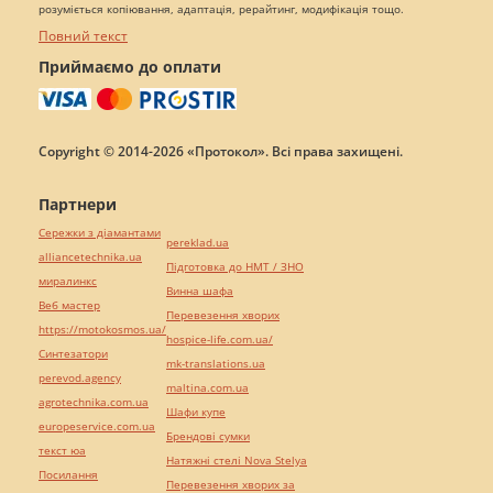
розуміється копіювання, адаптація, рерайтинг, модифікація тощо.
Повний текст
Приймаємо до оплати
Copyright © 2014-2026 «Протокол». Всі права захищені.
Партнери
Сережки з діамантами
pereklad.ua
alliancetechnika.ua
Підготовка до НМТ / ЗНО
миралинкс
Винна шафа
Веб мастер
Перевезення хворих
https://motokosmos.ua/
hospice-life.com.ua/
Синтезатори
mk-translations.ua
perevod.agency
maltina.com.ua
agrotechnika.com.ua
Шафи купе
europeservice.com.ua
Брендові сумки
текст юа
Натяжні стелі Nova Stelya
Посилання
Перевезення хворих за