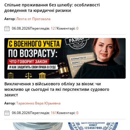
Спільне проживання без шлюбу: особливості
доведення та юридичні ризики
Автор:
Лента от Протокола
06.08.2026
Переглядів:
127
Коментарі:
0
Виключення з військового обліку за віком: чи
можливо це сьогодні та які перспективи судового
захист
Автор:
Тарасенко Вера Юрьевна
06.08.2026
Переглядів:
161
Коментарі:
0