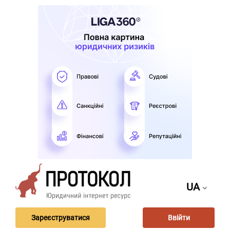
UA
Зареєструватися
Ввійти