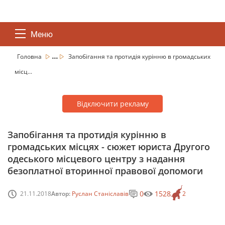
Меню
...
Головна
Запобігання та протидія курінню в громадських
місц...
Відключити рекламу
Запобігання та протидія курінню в
громадських місцях - сюжет юриста Другого
одеського місцевого центру з надання
безоплатної вторинної правової допомоги
0
1528
21.11.2018
Автор:
Руслан Станіславів
2