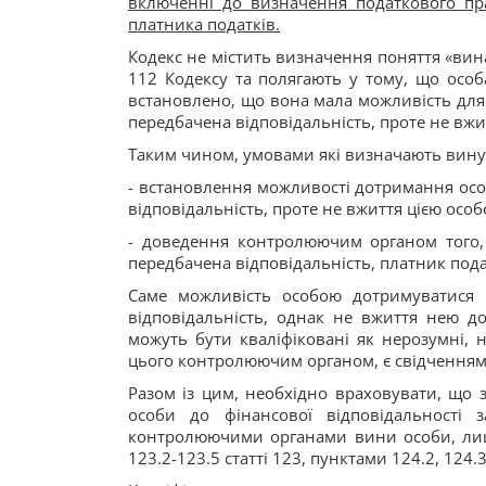
включенні до визначення податкового пра
платника податків.
Кодекс не містить визначення поняття «вина
112 Кодексу та полягають у тому, що осо
встановлено, що вона мала можливість для
передбачена відповідальність, проте не вжи
Таким чином, умовами які визначають вину о
- встановлення можливості дотримання осо
відповідальність, проте не вжиття цією осо
- доведення контролюючим органом того, 
передбачена відповідальність, платник пода
Саме можливість особою дотримуватися 
відповідальність, однак не вжиття нею до
можуть бути кваліфіковані як нерозумні, 
цього контролюючим органом, є свідченням
Разом із цим, необхідно враховувати, що 
особи до фінансової відповідальності
контролюючими органами вини особи, лише
123.2-123.5 статті 123, пунктами 124.2, 124.3