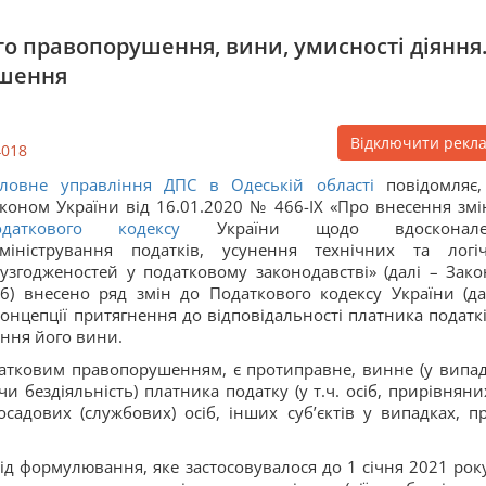
ого правопорушення, вини, умисності діяння
ушення
Відключити рекл
4018
ловне управління ДПС в Одеській області
повідомляє
коном України від 16.01.2020 № 466-IX «Про внесення змі
одаткового кодексу
України щодо вдосконале
міністрування податків, усунення технічних та логі
узгодженостей у податковому законодавстві» (далі – Зак
6) внесено ряд змін до Податкового кодексу України (да
онцепції притягнення до відповідальності платника податкі
ння його вини.
одатковим правопорушенням, є протиправне, винне (у випад
и бездіяльність) платника податку (у т.ч. осіб, прирівняни
осадових (службових) осіб, інших суб’єктів у випадках, п
ід формулювання, яке застосовувалося до 1 січня 2021 рок