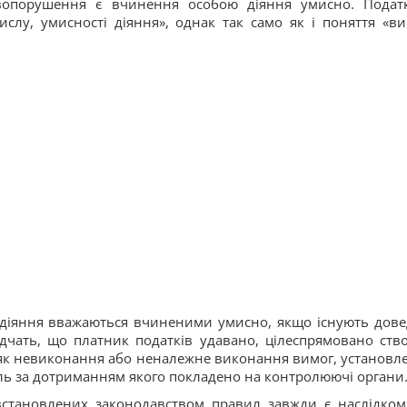
вопорушення є вчинення особою діяння умисно. Подат
слу, умисності діяння», однак так само як і поняття «ви
у діяння вважаються вчиненими умисно, якщо існують дове
дчать, що платник податків удавано, цілеспрямовано ств
м як невиконання або неналежне виконання вимог, установл
ль за дотриманням якого покладено на контролюючі органи
становлених законодавством правил завжди є наслідком