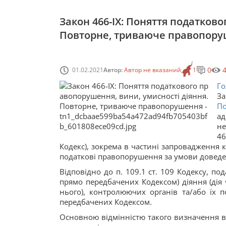
Закон 466-IX: Поняття податков
Повторне, триваюче правопор
0
01.02.2021
Автор:
Автор не вказаний
1
Го
За
П
ад
не
46
Кодекс), зокрема в частині запровадження к
податкові правопорушення за умови доведе
Відповідно до п. 109.1 ст. 109 Кодексу, п
прямо передбачених Кодексом) діяння (дія ч
нього), контролюючих органів та/або їх п
передбачених Кодексом.
Основною відмінністю такого визначення в