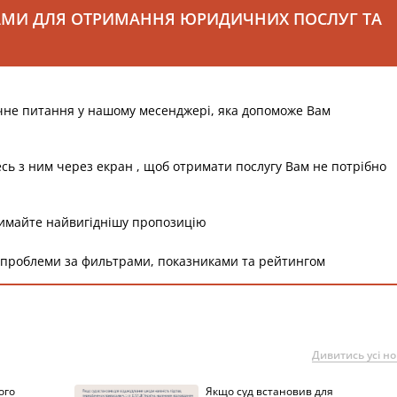
АМИ ДЛЯ ОТРИМАННЯ ЮРИДИЧНИХ ПОСЛУГ ТА
чне питання у нашому месенджері, яка допоможе Вам
есь з ним через екран , щоб отримати послугу Вам не потрібно
римайте найвигіднішу пропозицію
 проблеми за фильтрами, показниками та рейтингом
Дивитись усі н
ого
Якщо суд встановив для