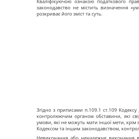
Кваліфікуючою ознакою податкового пра
законодавство не містить визначення «уми
розкриває його зміст та суть.
Згідно з приписами п.109.1 ст.109 Кодекс
контролюючим органом обставини, які сві
умови, які не можуть мати іншої мети, крі
Кодексом та іншим законодавством, контро
Невиконання або неналежне виконання в