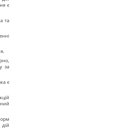
ня є
а та
енні
я.
рно,
у за
ка є
кцій
чний
норм
 дій