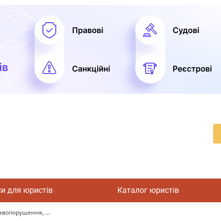
си для юристів
Каталог юристів
авопорушення, ...