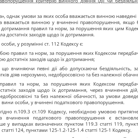
вопорушення критерію винного діяння (дії чи бездіяльно
», однак умови за яких особа вважається винною наведені у
ба вважається винною у вчиненні правопорушення, якщо 
 дотримання правил та норм, за порушення яких цим Коде
ла достатніх заходів щодо їх дотримання.
соби, у розумінні ст. 112 Кодексу є:
бою правил та норм, за порушення яких Кодексом передба
бою достатніх заходів щодо їх дотримання;
що вчиняючи певні дії або допускаючи бездіяльність, за
тків діяв нерозумно, недобросовісно та без належної обачно
правил та норм, за порушення яких Кодексом передба
статніх заходів щодо їх дотримання, через вчинення дій,
недобросовісні та без належної обачності, за умови довед
 вини особи, у вчинені податкового правопорушення.
згідно п.109.3 ст.109 Кодексу, необхідною умовою притягн
 за вчинення податкового правопорушення є встановл
 у випадках визначених пунктом 119.3 статті 119, пунк
 статті 124, пунктами 125-1.2-125-1.4 статті 125-1 Кодексу.