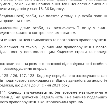
як умисні, оскільки як невиконання так і неналежне виконан
ком податків у ст.ст.16, 36 Кодексу.
ездіяльності) особи, яка полягає у тому, що особа повинн
 правил та норм.
мисними діями особи, які визначають її вину у вчин
ведення вказаного контролюючим органом.
ти вчинення нею триваючого та повторного правопорушенн
соба вважається такою, що вчинила правопорушення повто
ідальності у встановлені цим Кодексом строки та порядк
 впливає і на розмір фінансової відповідальності особи, я
о правопорушення вперше.
1
1
, 125
,126, 127, 128
Кодексу передбачено застосування сан
в податкового законодавства. Відповідальність за аналогі
дакції, що діяла до 01 січня 2021 року.
 111 Кодексу визначається як безперервне невиконання 
евні дії чи допустив бездіяльність і не вчиняв подальших
такого правопорушення контролюючим органом.