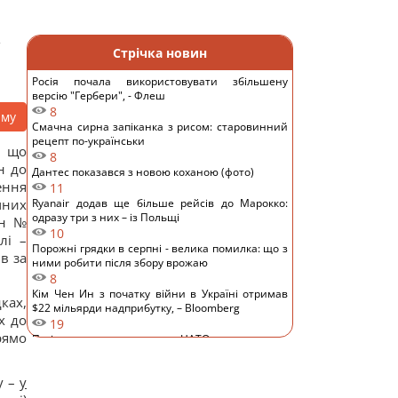
.
Стрічка новин
Росія почала використовувати збільшену
версію "Гербери", - Флеш
8
аму
Смачна сирна запіканка з рисом: старовинний
рецепт по-українськи
, що
8
н до
Дантес показався з новою коханою (фото)
ння
11
чних
Ryanair додав ще більше рейсів до Марокко:
одразу три з них – із Польщі
он №
10
лі –
Порожні грядки в серпні - велика помилка: що з
в за
ними робити після збору врожаю
8
Кім Чен Ин з початку війни в Україні отримав
ках,
$22 мільярди надприбутку, – Bloomberg
х до
19
рямо
Путін може напасти на НАТО вже восени:
розвідка США опублікувала новий прогноз, – WSJ
16
у –
у
Експерт вимкнув одне налаштування Android – і