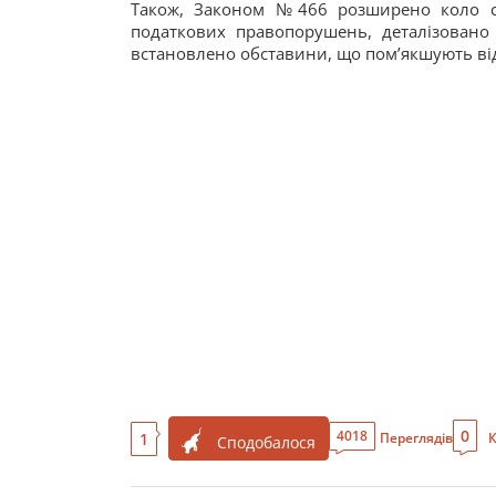
Також, Законом №466 розширено коло суб
податкових правопорушень, деталізовано 
встановлено обставини, що пом’якшують від
0
4018
1
Переглядів
К
Сподобалося