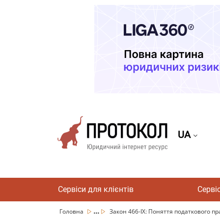
UA
Сервіси для клієнтів
Серві
...
Головна
Закон 466-IX: Поняття податкового пр