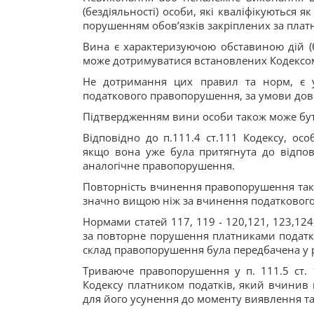
(бездіяльності) особи, які кваліфікуються 
порушенням обов’язків закріплених за платни
Вина є характеризуючою обставиною дій (б
може дотримуватися встановлених Кодексом
Не дотримання цих правил та норм, є у
податкового правопорушення, за умови до
Підтвердженням вини особи також може бу
Відповідно до п.111.4 ст.111 Кодексу, о
якщо вона уже була притягнута до відпов
аналогічне правопорушення.
Повторність вчинення правопорушення також
значно вищою ніж за вчинення податковог
Нормами статей 117, 119 - 120,121, 123,124
за повторне порушення платниками податкі
склад правопорушення була передбачена у ре
Триваюче правопорушення у п. 111.5 ст.
Кодексу платником податків, який вчинив п
для його усунення до моменту виявлення 