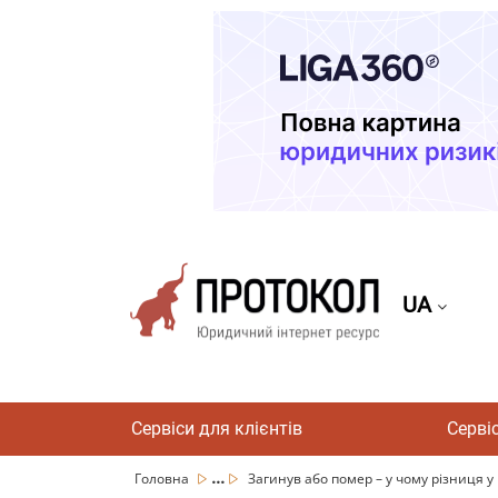
UA
Сервіси для клієнтів
Серві
...
Головна
Загинув або помер – у чому різниця у ро