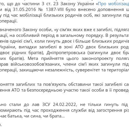
го, що до частини 3 ст. 23 Закону України «
Про мобілізац
и від 31.05.2016 № 1387-VIIІ було внесено доповнення 
під час мобілізації близьких родичів осіб, які загинули під
перації.
наченого Закону особи, «у сім'ях яких вже є загиблі, підляг
ації, на особливий період в загальному порядку. В результат
ів однієї сім'ї, коли гинуть двоє і більше близьких родичів
країни, випадки загибелі в зоні АТО двох близьких род
воє рідних братів), Дніпропетровська (загинули двоє бра
них братів). Мета прийняття цього законопроекту поляг
рав військовозобов'язаних, члени сім'ї яких загинули під
операції, захищаючи незалежність, суверенітет та територіа
няття загиблих та пов'язують обставини такої загибелі са
ння АТО та безпосередньою участю такої особи в її провед
льно стали до лав ЗСУ 24.02.2022, не тільки гинуть під
 помирають під час проходження служби від загострення рі
чає батька, чи сина, чи брата…
.