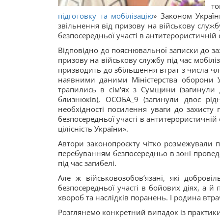
то
підготовку та мобілізацію
» Законом Україн
звільнення від призову на військову службу 
безпосередньої участі в антитерористичній о
Відповідно до пояснювальної записки до заз
призову на військову службу під час мобіліз
призводить до збільшення втрат з числа член
наявними даними Міністерства оборони У
трапились в сім'ях з Сумщини (загинули д
близнюків), ОСОБА_9 (загинули двоє рід
необхідності посилення уваги до захисту п
безпосередньої участі в антитерористичній 
цілісність України».
Автори законопроєкту чітко розмежували по
перебуванням безпосередньо в зоні проведе
під час загибелі.
Але ж військовозобов’язані, які доброві
безпосередньої участі в бойових діях, а й
хвороб та наслідків поранень. І родина втра
Розглянемо конкретний випадок із практики