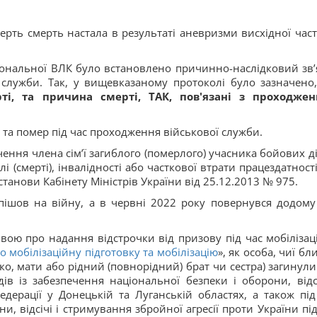
мерть смерть настала в результаті аневризми висхідної час
гіональної ВЛК було встановлено причинно-наслідковий зв’
служби. Так, у вищевказаному протоколі було зазначено
ті, та причина смерті, ТАК, пов'язані з проходже
в та помер під час проходження військової служби.
ння члена сім’ї загиблого (померлого) учасника бойових ді
 (смерті), інвалідності або часткової втрати працездатності
танови Кабінету Міністрів України від 25.12.2013 № 975.
пішов на війну, а в червні 2022 року повернувся додому
явою про надання відстрочки від призову під час мобілізаці
о мобілізаційну підготовку та мобілізацію
», як особа, чиї бл
ько, мати або рідний (повнорідний) брат чи сестра) загинули
ів із забезпечення національної безпеки і оборони, відсі
едерації у Донецькій та Луганській областях, а також під
и, відсічі і стримування збройної агресії проти України під