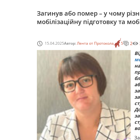
Загинув або помер – у чому різни
мобілізаційну підготовку та моб
2
15.04.2025
Автор:
Лента от Протокола
5
В
мо
на
пр
бл
а
за
з
с
Д
з
с
во
За