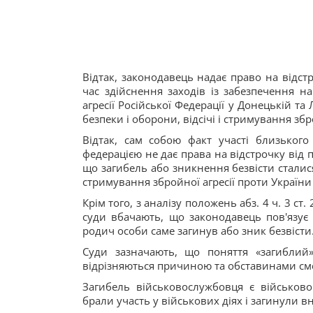
Відтак, законодавець надає право на відст
час здійснення заходів із забезпечення на
агресії Російської Федерації у Донецькій та
безпеки і оборони, відсічі і стримування збро
Відтак, сам собою факт участі близького
федерацією не дає права на відстрочку від 
що загибель або зникнення безвісти сталися
стримування збройної агресії проти України п
Крім того, з аналізу положень абз. 4 ч. 3 ст.
суди вбачають, що законодавець пов'язує 
родич особи саме загинув або зник безвісти
Суди зазначають, що поняття «загиблий
відрізняються причиною та обставинами сме
Загибель військовослужбовця є військовою
брали участь у військових діях і загинули в