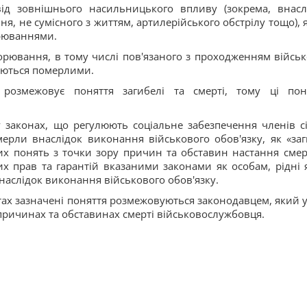
від зовнішнього насильницького впливу (зокрема, внасл
, не сумісного з життям, артилерійського обстрілу тощо), 
орюваннями.
орювання, в тому числі пов'язаного з проходженням військ
аються померлими.
розмежовує поняття загибелі та смерті, тому ці пон
законах, що регулюють соціальне забезпечення членів с
мерли внаслідок виконання військового обов'язку, як «заг
их понять з точки зору причин та обставин настання смерт
х прав та гарантій вказаними законами як особам, рідні 
внаслідок виконання військового обов'язку.
ах зазначені поняття розмежовуються законодавцем, який у
 причинах та обставинах смерті військовослужбовця.