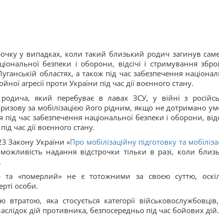
рочку у випадках, коли такий близький родич загинув саме
ціональної безпеки і оборони, відсічі і стримування збро
 Луганській областях, а також під час забезпечення націонал
йної агресії проти України під час дії воєнного стану.
 родича, який перебуває в лавах ЗСУ, у війні з російс
призову за мобілізацією його рідним, якщо не дотримано ум
 під час забезпечення національної безпеки і оборони, відсі
ід час дії воєнного стану.
 23 Закону України «
Про мобілізаційну підготовку та мобіліз
можливість надання відстрочки тільки в разі, коли близ
.
» та «померлий» не є тотожними за своєю суттю, оскі
рті особи.
 втратою, яка стосується категорії військовослужбовців
наслідок дій противника, безпосередньо під час бойових дій.