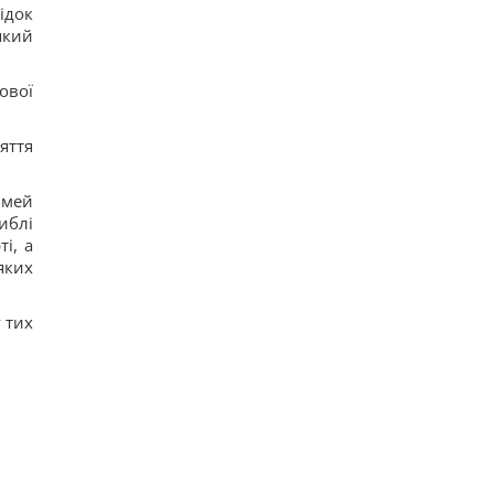
ідок
який
ової
яття
імей
иблі
і, а
яких
 тих