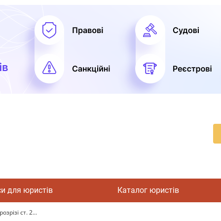
си для юристів
Каталог юристів
зрізі ст. 2...