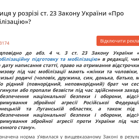
ця у розрізі ст. 23 Закону України «Про
ілізацію»?
Відключити рекл
3174
ідповідно до абз. 4 ч. 3 ст. 23 Закону України 
білізаційну підготовку та мобілізацію
» в редакції, чи
 дату написання статті, право на отримання відстрочки
изову під час мобілізації мають «жінки та чоловіки,
изькі родичі (чоловік, дружина, син, донька, батько, 
бо рідний (повнорідний, неповнорідний) брат чи сес
гинули або пропали безвісти під час здійснення заході
абезпечення національної безпеки і оборони, відсі
тримування збройної агресії Російської Федерац
онецькій та Луганській областях, а також під 
абезпечення національної безпеки і оборони, відсі
тримування збройної агресії проти України під час
єнного стану».
значена норма з’явилася у вищевказаному Законі в резуль