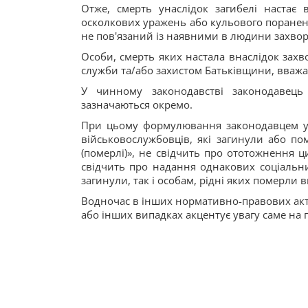
Отже, смерть унаслідок загибелі настає 
осколкових уражень або кульового поранення
не пов'язаний із наявними в людини захв
Особи, смерть яких настала внаслідок захв
служби та/або захистом Батьківщини, вваж
У чинному законодавстві законодавець 
зазначаються окремо.
При цьому формулювання законодавцем у 
військовослужбовців, які загинули або по
(померлі)», не свідчить про ототожнення ц
свідчить про надання однакових соціальни
загинули, так і особам, рідні яких померли 
Водночас в інших нормативно-правових акт
або інших випадках акцентує увагу саме на