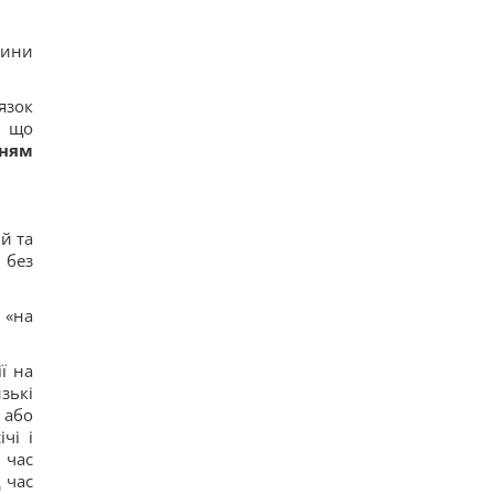
тини
язок
, що
нням
й та
 без
 «на
ї на
изькі
 або
чі і
 час
 час