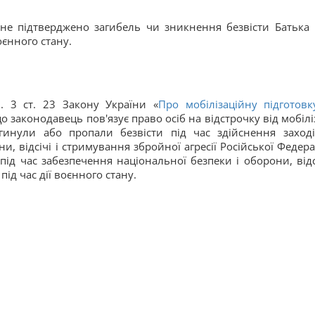
о не підтверджено загибель чи зникнення безвісти Батька
воєнного стану.
. 3 ст. 23 Закону України «
Про мобілізаційну підготовк
 законодавець пов'язує право осіб на відстрочку від мобіліз
гинули або пропали безвісти під час здійснення заході
, відсічі і стримування збройної агресії Російської Федерац
під час забезпечення національної безпеки і оборони, відсі
ід час дії воєнного стану.