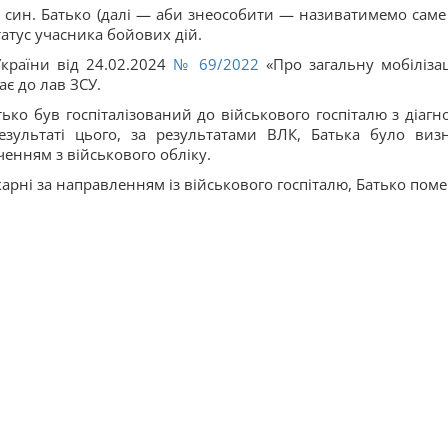
і син. Батько (далі — аби знеособити — називатимемо саме 
атус учасника бойових дій.
України від 24.02.2024
№ 69/2022
«Про загальну мобілізац
є до лав ЗСУ.
ько був госпіталізований до військового госпіталю з діагн
езультаті цього, за результатами ВЛК, Батька було виз
енням з військового обліку.
арні за направленням із військового госпіталю, Батько поме