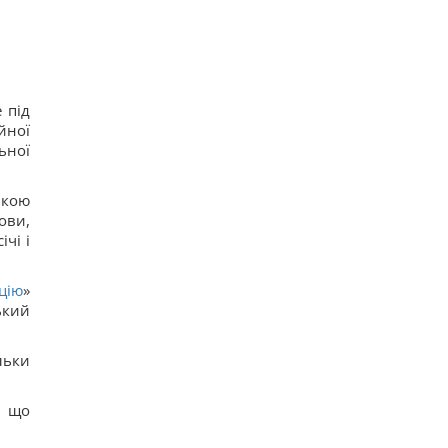
 під
йної
ьної
ькою
ови,
чі і
ацію
»
ький
льки
, що