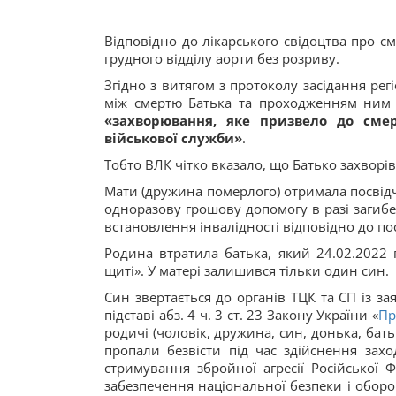
Відповідно до лікарського свідоцтва про с
грудного відділу аорти без розриву.
Згідно з витягом з протоколу засідання ре
між смертю Батька та проходженням ним 
«захворювання, яке призвело до смер
військової служби»
.
Тобто ВЛК чітко вказало, що Батько захворі
Мати (дружина померлого) отримала посвідче
одноразову грошову допомогу в разі загибелі
встановлення інвалідності відповідно до пос
Родина втратила батька, який 24.02.2022 
щиті». У матері залишився тільки один син.
Син звертається до органів ТЦК та СП із за
підставі абз. 4 ч. 3 ст. 23 Закону України «
Пр
родичі (чоловік, дружина, син, донька, бат
пропали безвісти під час здійснення заход
стримування збройної агресії Російської Ф
забезпечення національної безпеки і оборон