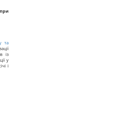
при
у та
ації
в із
ії у
чі і