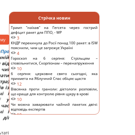
Стрічка новин
Трамп "наїхав" на Гегсета через гострий
дефіцит ракет для ППО, - WP
3
аму
КНДР перекинула до Росії понад 100 ракет: в ISW
пояснили, чим це загрожує Україні
«
Про
4
нній
Гороскоп на 6 серпня: Стрільцям –
 від
сповільнитися, Скорпіонам – перенапруження
10
 чиї
6 серпня: церковне свято сьогодні, яка
мати
прикмета на Яблучний Спас обіцяє щастя
тра)
12
в із
Вівсянка проти граноли: дієтологи розповіли,
чі і
що краще для контролю рівня цукру в крові
ії у
10
Чи можна заварювати чайний пакетик двічі:
час
відповідь експертів
чі і
10
 дії
Невелика група змій вторглася й захопила
цілий острів: як їм це вдалося
11
таті