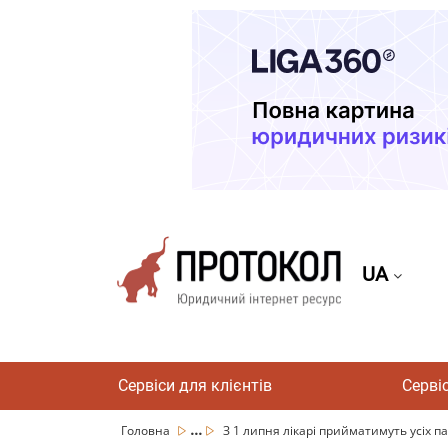
UA
Сервіси для клієнтів
Серві
...
Головна
З 1 липня лікарі прийматимуть усіх пац