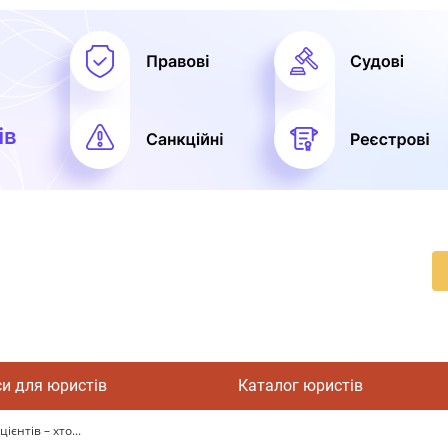
си для юристів
Каталог юристів
ієнтів – хто...