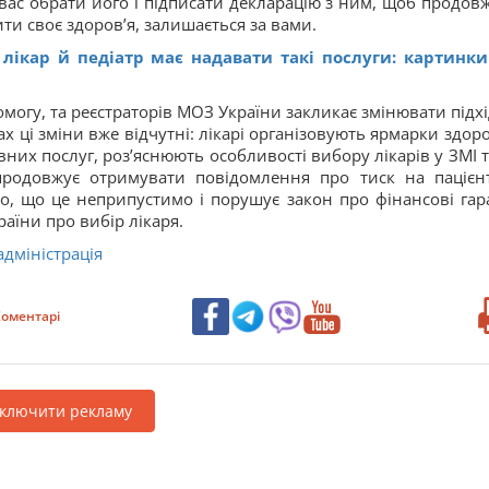
ас обрати його і підписати декларацію з ним, щоб продов
ти своє здоров’я, залишається за вами.
лікар й педіатр має надавати такі послуги: картинки
могу, та реєстраторів МОЗ України закликає змінювати підхі
х ці зміни вже відчутні: лікарі організовують ярмарки здоро
их послуг, роз’яснюють особливості вибору лікарів у ЗМІ т
родовжує отримувати повідомлення про тиск на пацієнт
о, що це неприпустимо і порушує закон про фінансові гара
аїни про вибір лікаря.
дміністрація
оментарі
дключити рекламу