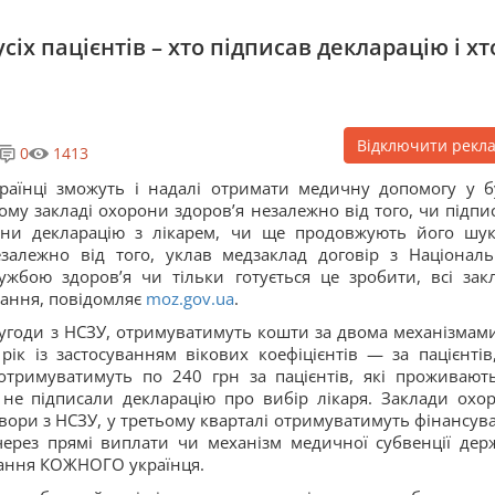
сіх пацієнтів – хто підписав декларацію і хт
Відключити рекл
0
1413
раїнці зможуть і надалі отримати медичну допомогу у б
ому закладі охорони здоров’я незалежно від того, чи підпи
ни декларацію з лікарем, чи ще продовжують його шук
залежно від того, уклав медзаклад договір з Націонал
ужбою здоров’я чи тільки готується це зробити, всі зак
ання, повідомляє
moz.gov.ua
.
 угоди з НСЗУ, отримуватимуть кошти за двома механізмами
 із застосуванням вікових коефіцієнтів — за пацієнтів,
 отримуватимуть по 240 грн за пацієнтів, які проживают
 не підписали декларацію про вибір лікаря. Заклади охо
овори з НСЗУ, у третьому кварталі отримуватимуть фінансув
через прямі виплати чи механізм медичної субвенції дер
ання КОЖНОГО українця.