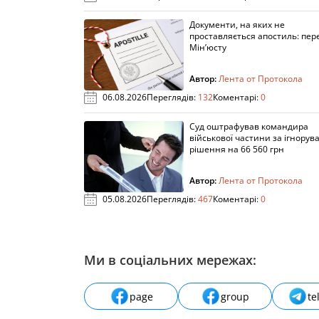
Документи, на яких не
проставляється апостиль: пере
Мін’юсту
Автор:
Лента от Протокола
06.08.2026
Переглядів:
132
Коментарі:
0
Суд оштрафував командира
військової частини за ігнорув
рішення на 66 560 грн
Автор:
Лента от Протокола
05.08.2026
Переглядів:
467
Коментарі:
0
Ми в соціальних мережах:
page
group
te