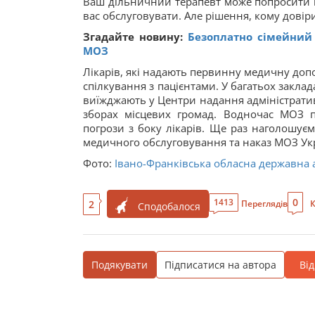
Ваш дільничний терапевт може попросити в
вас обслуговувати. Але рішення, кому довіри
Згадайте новину:
Безоплатно сімейний 
МОЗ
Лікарів, які надають первинну медичну допо
спілкування з пацієнтами. У багатьох заклада
виїжджають у Центри надання адміністративн
зборах місцевих громад. Водночас МОЗ п
погрози з боку лікарів. Ще раз наголошуєм
медичного обслуговування та наказ МОЗ Укр
Фото:
Івано-Франківська обласна державна а
0
1413
2
Переглядів
К
Сподобалося
Подякувати
Підписатися на автора
Ві