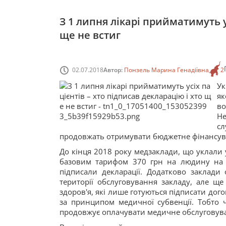
З 1 липня лікарі прийматимуть у
ще не встиг
02.07.2018
Автор:
Понзель Марина Генадіївна
2
Ук
як
во
Не
сл
продовжать отримувати бюджетне фінансув
До кінця 2018 року медзаклади, що уклали
базовим тарифом 370 грн на людину на рік
підписали декларації. Додатково заклади
території обслуговування закладу, але ще
здоров'я, які лише готуються підписати дог
за принципом медичної субвенції. Тобто 
продовжує оплачувати медичне обслуговув