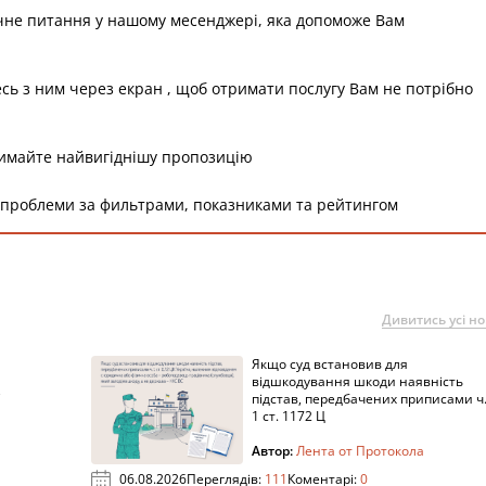
чне питання у нашому месенджері, яка допоможе Вам
есь з ним через екран , щоб отримати послугу Вам не потрібно
римайте найвигіднішу пропозицію
 проблеми за фильтрами, показниками та рейтингом
Дивитись усі н
Якщо суд встановив для
а
відшкодування шкоди наявність
підстав, передбачених приписами ч
1 ст. 1172 Ц
Автор:
Лента от Протокола
06.08.2026
Переглядів:
111
Коментарі:
0