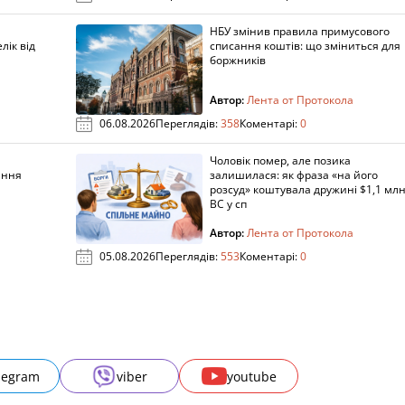
НБУ змінив правила примусового
лік від
списання коштів: що зміниться для
боржників
Автор:
Лента от Протокола
06.08.2026
Переглядів:
358
Коментарі:
0
Чоловік помер, але позика
ання
залишилася: як фраза «на його
розсуд» коштувала дружині $1,1 млн
ВС у сп
Автор:
Лента от Протокола
05.08.2026
Переглядів:
553
Коментарі:
0
legram
viber
youtube