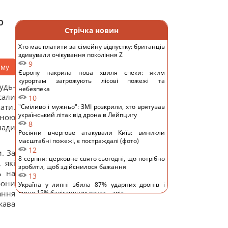
о
Стрічка новин
Хто має платити за сімейну відпустку: британців
здивували очікування покоління Z
9
аму
Європу накрила нова хвиля спеки: яким
курортам загрожують лісові пожежі та
удь-
небезпека
сали
10
ати.
"Сміливо і мужньо": ЗМІ розкрили, хто врятував
український літак від дрона в Лейпцигу
ьною
8
лади
Росіяни вчергове атакували Київ: виникли
масштабні пожежі, є постраждалі (фото)
12
. За
8 серпня: церковне свято сьогодні, що потрібно
 які
зробити, щоб здійснилося бажання
ь на
13
рони
Україна у липні збила 87% ударних дронів і
ання
лише 15% балістичних ракет, - звіт
11
жава
Росія платитиме Україні по $20 млрд на рік:
економіст оцінив реальний механізм репарацій
11