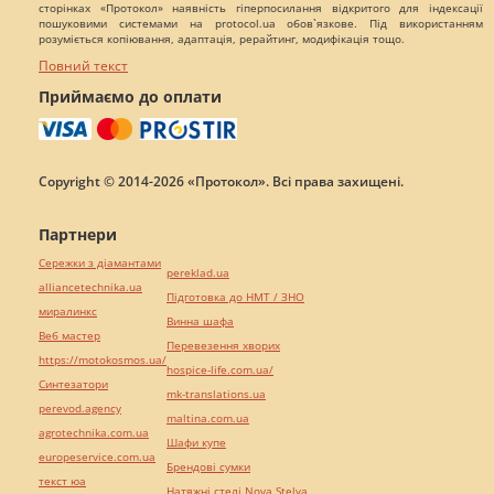
сторінках «Протокол» наявність гіперпосилання відкритого для індексації
пошуковими системами на protocol.ua обов`язкове. Під використанням
розуміється копіювання, адаптація, рерайтинг, модифікація тощо.
Повний текст
Приймаємо до оплати
Copyright © 2014-2026 «Протокол». Всі права захищені.
Партнери
Сережки з діамантами
pereklad.ua
alliancetechnika.ua
Підготовка до НМТ / ЗНО
миралинкс
Винна шафа
Веб мастер
Перевезення хворих
https://motokosmos.ua/
hospice-life.com.ua/
Синтезатори
mk-translations.ua
perevod.agency
maltina.com.ua
agrotechnika.com.ua
Шафи купе
europeservice.com.ua
Брендові сумки
текст юа
Натяжні стелі Nova Stelya