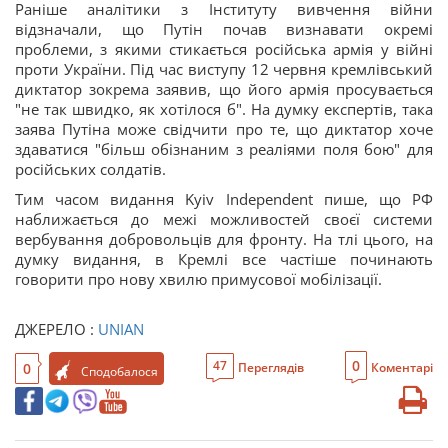
Раніше аналітики з Інституту вивчення війни
відзначали, що Путін почав визнавати окремі
проблеми, з якими стикається російська армія у війні
проти України. Під час виступу 12 червня кремлівський
диктатор зокрема заявив, що його армія просувається
"не так швидко, як хотілося б". На думку експертів, така
заява Путіна може свідчити про те, що диктатор хоче
здаватися "більш обізнаним з реаліями поля бою" для
російських солдатів.
Тим часом видання Kyiv Independent пише, що РФ
наближається до межі можливостей своєї системи
вербування добровольців для фронту. На тлі цього, на
думку видання, в Кремлі все частіше починають
говорити про нову хвилю примусової мобілізації.
ДЖЕРЕЛО :
UNIAN
0
47
0
Переглядів
Коментарі
Сподобалося