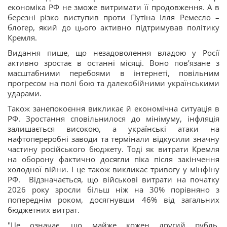
економіка РФ не зможе витримати її продовження. А в
березні різко виступив проти Путіна Ілля Ремесло –
блогер, який до цього активно підтримував політику
Кремля.
Видання пише, що незадоволення владою у Росії
активно зростає в останні місяці. Воно повʼязане з
масштабними перебоями в інтернеті, повільним
прогресом на полі бою та далекобійними українськими
ударами.
Також занепокоєння викликає й економічна ситуація в
РФ. Зростання сповільнилося до мінімуму, інфляція
залишається високою, а українські атаки на
нафтопереробні заводи та термінали відкусили значну
частину російського бюджету. Тоді як витрати Кремля
на оборону фактично досягли піка після закінчення
холодної війни. І це також викликає тривогу у мінфіну
РФ. Відзначається, що військові витрати на початку
2026 року зросли більш ніж на 30% порівняно з
попереднім роком, досягнувши 46% від загальних
бюджетних витрат.
"Це означає, що майже кожен другий рубль,