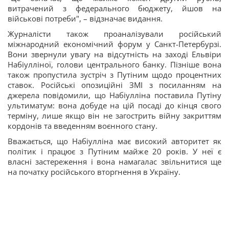
витрачений з федерального бюджету, йшов на
військові потреби", – відзначає видання.
Журналісти також проаналізували російський
міжнародний економічний форум у Санкт-Петербурзі.
Вони звернули увагу на відсутність на заході Ельвіри
Набіулліної, голови центрального банку. Пізніше вона
також пропустила зустріч з Путіним щодо процентних
ставок. Російські опозиційні ЗМІ з посиланням на
джерела повідомили, що Набіулліна поставила Путіну
ультиматум: вона добуде на цій посаді до кінця свого
терміну, лише якщо він не загострить війну закриттям
кордонів та введенням воєнного стану.
Вважається, що Набіулліна має високий авторитет як
політик і працює з Путіним майже 20 років. У неї є
власні застереження і вона намагалас звільнитися ще
на початку російського вторгнення в Україну.