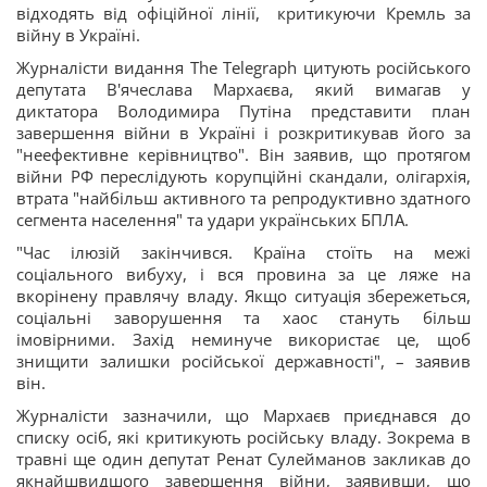
відходять від офіційної лінії, критикуючи Кремль за
війну в Україні.
Журналісти видання The Telegraph цитують російського
депутата В'ячеслава Мархаєва, який вимагав у
диктатора Володимира Путіна представити план
завершення війни в Україні і розкритикував його за
"неефективне керівництво". Він заявив, що протягом
війни РФ переслідують корупційні скандали, олігархія,
втрата "найбільш активного та репродуктивно здатного
сегмента населення" та удари українських БПЛА.
"Час ілюзій закінчився. Країна стоїть на межі
соціального вибуху, і вся провина за це ляже на
вкорінену правлячу владу. Якщо ситуація збережеться,
соціальні заворушення та хаос стануть більш
імовірними. Захід неминуче використає це, щоб
знищити залишки російської державності", – заявив
він.
Журналісти зазначили, що Мархаєв приєднався до
списку осіб, які критикують російську владу. Зокрема в
травні ще один депутат Ренат Сулейманов закликав до
якнайшвидшого завершення війни, заявивши, що