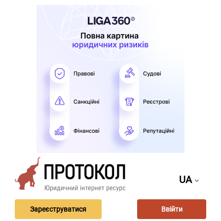
UA
Зареєструватися
Ввійти