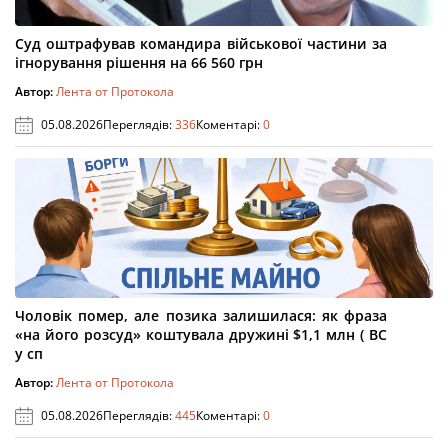
Суд оштрафував командира військової частини за
ігнорування рішення на 66 560 грн
Автор:
Лента от Протокола
05.08.2026
Переглядів:
336
Коментарі:
0
Чоловік помер, але позика залишилася: як фраза
«на його розсуд» коштувала дружині $1,1 млн ( ВС
у сп
Автор:
Лента от Протокола
05.08.2026
Переглядів:
445
Коментарі:
0