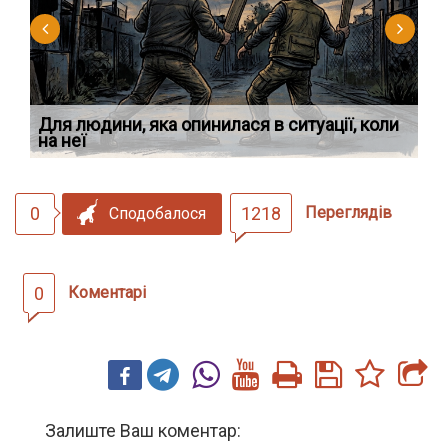
Для людини, яка опинилася в ситуації, коли
У 
на неї
ек
0
1218
Переглядів
Сподобалося
0
Коментарі
Залиште Ваш коментар: