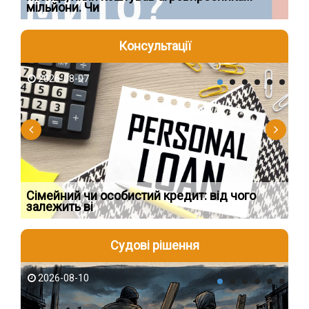
мільйони. Чи
що
Консультації
2026-08-07
2
Сімейний чи особистий кредит: від чого
Пр
залежить ві
по
Судові рішення
2026-08-10
2