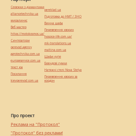
Сережки з діамантами
pereklad.ua
alliancetechnika.ua
Підготовка до НМТ / ЗНО
миралинкс
Винна шафа
Веб мастер
Перевезення хворих
https://motokosmos.ua/
hospice-life.com.ua/
Синтезатори
mk-translations.ua
perevod.agency
maltina.com.ua
agrotechnika.com.ua
Шафи купе
europeservice.com.ua
Брендові сумки
текст юа
Натяжні стелі Nova Stelya
Посилання
Перевезення хворих за
kievperevod.com.ua
кордон
Про проект
Реклама на "Протокол"
"Протокол" без реклами!