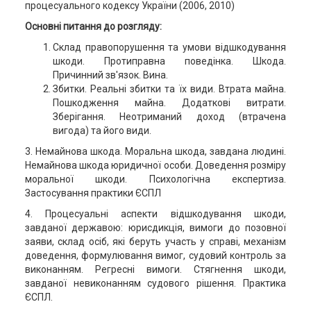
процесуального кодексу України (2006, 2010)
Основні питання до розгляду:
Склад правопорушення та умови відшкодування
шкоди. Протиправна поведінка. Шкода.
Причинний зв'язок. Вина.
Збитки. Реальні збитки та їх види. Втрата майна.
Пошкодження майна. Додаткові витрати.
Зберігання. Неотриманий доход (втрачена
вигода) та його види.
3. Немайнова шкода. Моральна шкода, завдана людині.
Немайнова шкода юридичної особи. Доведення розміру
моральної шкоди. Психологічна експертиза.
Застосування практики ЄСПЛ
4. Процесуальні аспекти відшкодування шкоди,
завданої державою: юрисдикція, вимоги до позовної
заяви, склад осіб, які беруть участь у справі, механізм
доведення, формулювання вимог, судовий контроль за
виконанням. Регресні вимоги. Стягнення шкоди,
завданої невиконанням судового рішення. Практика
ЄСПЛ.