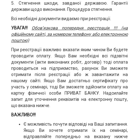
5. Стягнення шкоди, завданої державою. Гарантії
держави щодо виконання. Процедура стягнення.
Всі необхідні документи видаємо при реєстрації.
УВАГА!!!
Обов’язкова попередня реєстрація !!! (на
офіційному сайті, за номером телефону або електронною
поштою)
При реєстрації важливо вказати яким чином Ви будете
проводити оплату. Якщо Вам необхідні всі підзвітні
документи (акти виконаних робіт, договір) тоді оплата
проводиться на підприємство, рахунок Ви зможете
отримати після реєстрації або ж завантажити на
нашому сайті. Якщо Вам достатньо сертифікату про
участь у семінарі, тоді Ви зможете здійснити оплату на
картку фізичної особи ПРИВАТ БАНКУ. Надсилайте
запит для уточнення реквізитів на електронну пошту,
що вказана нижче.
ВАЖЛИВО!!!
Є можливість почути відповіді на Ваші запитання.
Якщо Ви хочете отримати їх на семінарі,
відправляйте попередньо на вказану нижче