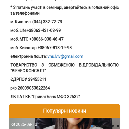
* З питань участі в семінарі, звертайтесь в головний офіс
за телефонами
м. Київ тел. (044) 332-72-73
моб. Life+38063-431-08-99
моб. MTC +38066-038-46-47
моб. Київстар +38067-813-19-98
електронна пошта:
vns.lviv@gmail.com
ТОВАРИСТВО З ОБМЕЖЕНОЮ ВІДПОВІДАЛЬНІСТЮ
“ВІЕНЕС КОНСАЛТ”
ЄДРПОУ 39455211
р/р 26009053822264
ЛВ ПАТ КБ “ПриватБанк МФО 325321
Популярні новини
2026-08-10
2