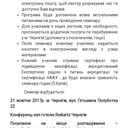
електронну пошту, щоб лектор розрахував час та
доступно Вам відповів.
Програма буде доповнена всіма актуальними
питаннями на день проведення семінару.
Для учасників з інших регіонів, при необхідності,
пропонуються додаткові послуги по перебуванню
у м. Чернігів (допомога з поселенням, тощо)
Після семінару кожному учаснику надається
конспект в електронному вигляді з усіма
матеріалами.
Кожний учасник отримає сертифікат про
підвищення кваліфікації, акредитований
Експертною радою з питань акредитації та
сертифікації НААУ , де буде вказано тривалість
семінару годин (5 балів).
Семінар відбудеться :
21 жовтня 2017р.
м. Чернігів, вул. Гетьмана Полуботка
22
Конференц-зал
готелю
Reikartz Чернігів
Посилання на місце розташування –