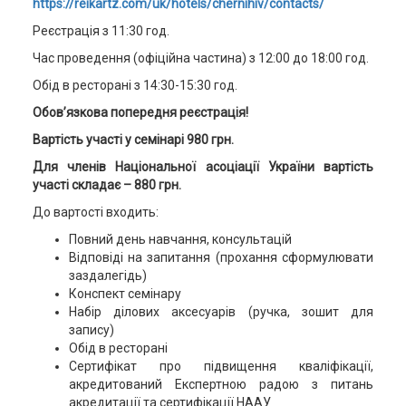
https://reikartz.com/uk/hotels/chernihiv/contacts/
Реєстрація з 11:30 год.
Час проведення (офіційна частина) з 12:00 до 18:00 год.
Обід в ресторані з 14:30-15:30 год.
Обов’язкова попередня реєстрація
!
Вартість участі у семінарі 980 грн
.
Для
членів
Національної
асоціації
України
вартість
участі
складає
– 880
грн
.
До вартості входить:
Повний день навчання, консультацій
Відповіді на запитання (прохання сформулювати
заздалегідь)
Конспект семінару
Набір ділових аксесуарів (ручка, зошит для
запису)
Обід в ресторані
Сертифікат про підвищення кваліфікації,
акредитований Експертною радою з питань
акредитації та сертифікації НААУ