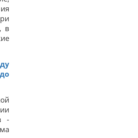
Одне налаштування, яке варто змінити всім
ния
власникам нових телевізорів
21
при
Вчені виявили відбитки пальців на кераміці
віком 8000 років: що їх здивувало
, в
20
Україна ставить Путіна на передвиборчий
кие
годинник, - Newsweek
21
Така зброя є лише у кількох країн: Зеленський
про створення української балістики
18
ду
до
кой
тии
в -
има