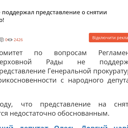
е поддержал представление о снятии
о!
Відключити рекл
0
2426
омитет по вопросам Регламен
Верховной Рады не поддерж
редставление Генеральной прокурат
рикосновенности с народного депут
ду, что представление на снят
тся недостаточно обоснованным.
зний депутат Олесь Довгий наві