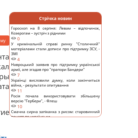
Стрічка новин
Гороскоп на 8 серпня: Левам – відпочинок,
Козерогам – зустріч з рідними
0
аму
У кримінальній справі ринку "Столичний"
матеріалами стали дописи про підтримку ЗСУ, -
ЗМІ
та
4
ал
Навроцький заявив про підтримку української
армії, але згадав про "прапори Бандери"
уры
7
Українці висловили думку, коли закінчиться
ата
війна, - результати опитування
11
Росія почала використовувати збільшену
версію "Гербери", - Флеш
10
ие
Смачна сирна запіканка з рисом: старовинний
рецепт по-українськи
12
Дантес показався з новою коханою (фото)
12
ть