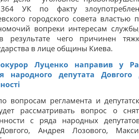
. 364 УК по факту злоупотребле
ского городского совета властью 
номочий вопреки интересам службы
 в результате чего причинен тяж
ударства в лице общины Киева.
рокурор Луценко направив у Ра
я народного депутата Довгого 
ності
о вопросам регламента и депутатс
дет рассматривать вопрос о сня
енности с ряда народных депутато
Довгого, Андрея Лозового, Макс