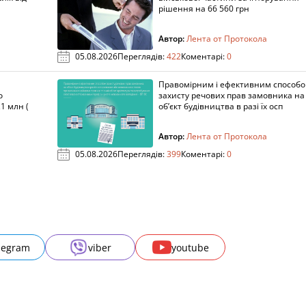
рішення на 66 560 грн
Автор:
Лента от Протокола
05.08.2026
Переглядів:
422
Коментарі:
0
Правомірним і ефективним способ
о
захисту речових прав замовника на
1 млн (
об’єкт будівництва в разі їх осп
Автор:
Лента от Протокола
05.08.2026
Переглядів:
399
Коментарі:
0
legram
viber
youtube