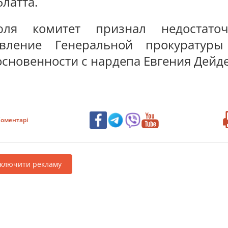
латта.
ля комитет признал недостаточ
вление Генеральной прокуратур
основенности с нардепа Евгения Дейде
оментарі
дключити рекламу