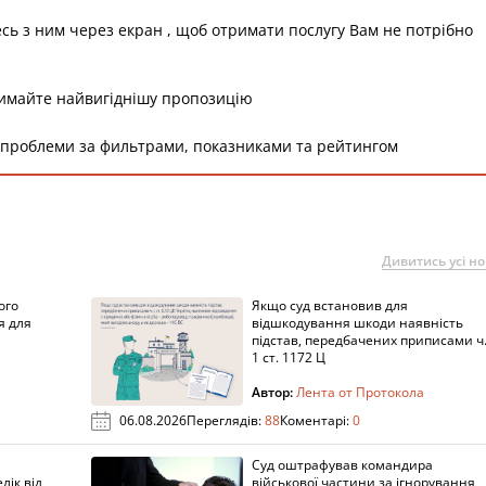
есь з ним через екран , щоб отримати послугу Вам не потрібно
римайте найвигіднішу пропозицію
 проблеми за фильтрами, показниками та рейтингом
Дивитись усі н
ого
Якщо суд встановив для
я для
відшкодування шкоди наявність
підстав, передбачених приписами ч
1 ст. 1172 Ц
Автор:
Лента от Протокола
06.08.2026
Переглядів:
88
Коментарі:
0
Суд оштрафував командира
лік від
військової частини за ігнорування