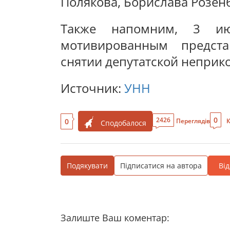
Полякова, Борислава Розенб
Также напомним, 3 ию
мотивированным предста
снятии депутатской неприк
Источник:
УНН
0
2426
0
Переглядів
К
Сподобалося
Подякувати
Підписатися на автора
Ві
Залиште Ваш коментар: