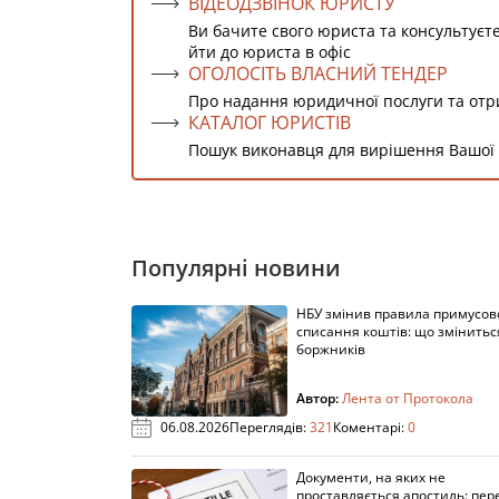
ВІДЕОДЗВІНОК ЮРИСТУ
Ви бачите свого юриста та консультуєт
йти до юриста в офіс
ОГОЛОСІТЬ ВЛАСНИЙ ТЕНДЕР
Про надання юридичної послуги та от
КАТАЛОГ ЮРИСТІВ
Пошук виконавця для вирішення Вашої
Популярні новини
НБУ змінив правила примусов
списання коштів: що змінитьс
боржників
Автор:
Лента от Протокола
06.08.2026
Переглядів:
321
Коментарі:
0
Документи, на яких не
проставляється апостиль: пере