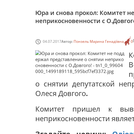
Юра и снова прокол: Комитет н
неприкосновенности с О.Довгог
04.07.2017
Автор:
Понзель Марина Генадіївна
0
К
п
о снятии депутатской неп
Олеся Довгого
.
Комитет пришел к выво
неприкосновенности являе
Згадайте новину:
Одіо