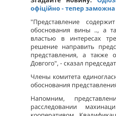
офіційно - тепер заможн
"Представление содержи
обоснования вины .., а т
властью в интересах тр
решение направить предс
представления, а также 
Довгого", - сказал председ
Члены комитета единоглас
обоснования представления
Напомним, представлен
расследовании махина
кооперативом. Квалификац