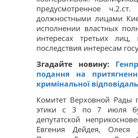
предусмотренное ч.2.ст
должностными лицами Киев
исполнении властных пол
интересах третьих лиц,
последствия интересам гос
Згадайте новину:
Генп
подання на притягненн
кримінальної відповідаль
Комитет Верховной Рады п
этики с 3 по 7 июля бу
депутатской неприкоснов
Евгения Дейдея, Олеся 