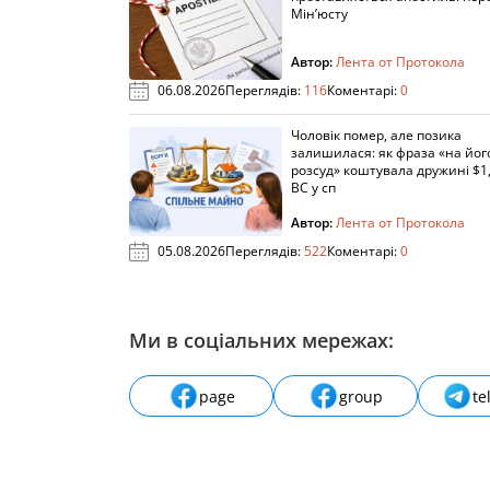
Мін’юсту
Автор:
Лента от Протокола
06.08.2026
Переглядів:
116
Коментарі:
0
Чоловік помер, але позика
залишилася: як фраза «на йог
розсуд» коштувала дружині $1,
ВС у сп
Автор:
Лента от Протокола
05.08.2026
Переглядів:
522
Коментарі:
0
Ми в соціальних мережах:
page
group
te