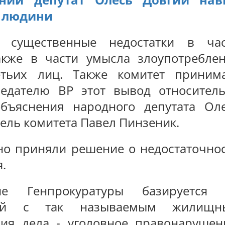
а людини
т существенные недостатки в ча
акже в части умысла злоупотребле
етьих лиц. Также комитет приним
едателю ВР этот вывод относител
объяснения народного депутата Ол
атель комитета Павел Пинзеник.
но приняли решение о недостаточно
.
ие Генпрокуратуры базируется 
ций с так называемым жилищн
ия дела - уголовное правонарушен