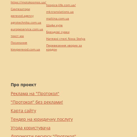
https://motokosmos.ua/
hospice-life.com.ua/
Синтезатори
mk-translations.ua
perevod.agency
maltina.com.ua
agrotechnika.com.ua
Шафи купе
europeservice.com.ua
Брендові сумки
текст юа
Натяжні стелі Nova Stelya
Посилання
Перевезення хворих за
kievperevod.com.ua
кордон
Про проект
Реклама на "Протокол"
"Протокол" без реклами!
Карта сайту
Тендер на юридичну послугу
Угода користувача
Допомогти ресурсу "Протокол"