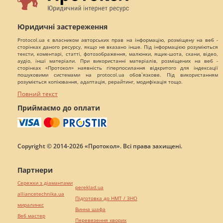
Юридичні застереження
Protocol.ua є власником авторських прав на інформацію, розміщену на веб -
сторінках даного ресурсу, якщо не вказано інше. Під інформацією розуміються
тексти, коментарі, статті, фотозображення, малюнки, ящик-шота, скани, відео,
аудіо, інші матеріали. При використанні матеріалів, розміщених на веб -
сторінках «Протокол» наявність гіперпосилання відкритого для індексації
пошуковими системами на protocol.ua обов`язкове. Під використанням
розуміється копіювання, адаптація, рерайтинг, модифікація тощо.
Повний текст
Приймаємо до оплати
Copyright © 2014-2026 «Протокол». Всі права захищені.
Партнери
Сережки з діамантами
pereklad.ua
alliancetechnika.ua
Підготовка до НМТ / ЗНО
миралинкс
Винна шафа
Веб мастер
Перевезення хворих