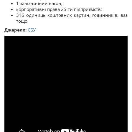
1 залізничний вагон;
корпоративні права 25-ти підприємств;
316 одиниць коштовних картин, годинників, ваз
тощо.
Джерело:
СБУ