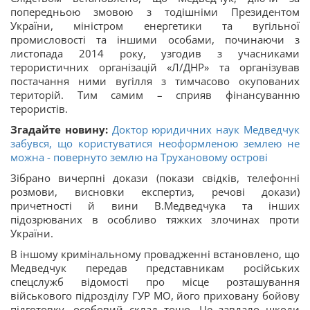
попередньою змовою з тодішніми Президентом
України, міністром енергетики та вугільної
промисловості та іншими особами, починаючи з
листопада 2014 року, узгодив з учасниками
терористичних організацій «Л/ДНР» та організував
постачання ними вугілля з тимчасово окупованих
територій. Тим самим – сприяв фінансуванню
терористів.
Згадайте новину:
Доктор юридичних наук Медведчук
забувся, що користуватися неоформленою землею не
можна - повернуто землю на Трухановому острові
Зібрано вичерпні докази (покази свідків, телефонні
розмови, висновки експертиз, речові докази)
причетності й вини В.Медведчука та інших
підозрюваних в особливо тяжких злочинах проти
України.
В іншому кримінальному провадженні встановлено, що
Медведчук передав представникам російських
спецслужб відомості про місце розташування
військового підрозділу ГУР МО, його приховану бойову
підготовку, особовий склад тощо. Це завдало шкоди