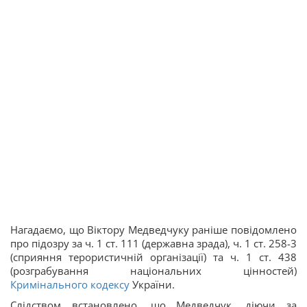
Нагадаємо, що Віктору Медведчуку раніше повідомлено
про підозру за ч. 1 ст. 111 (державна зрада), ч. 1 ст. 258-3
(сприяння терористичній організації) та ч. 1 ст. 438
(розграбування національних цінностей)
Кримінального кодексу
України.
Слідством встановлено, що Медведчук, діючи за