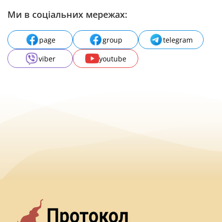
Ми в соціальних мережах:
page
group
telegram
viber
youtube