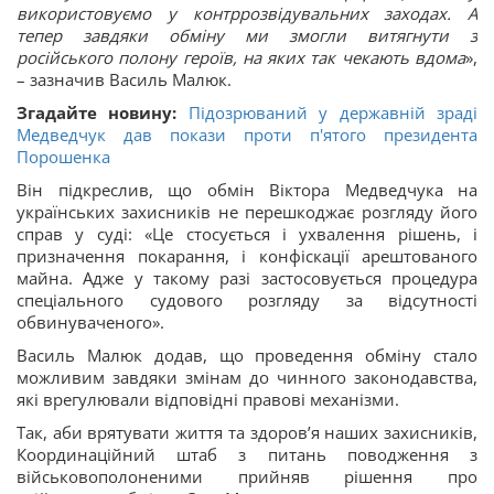
використовуємо у контррозвідувальних заходах. А
тепер завдяки обміну ми змогли витягнути з
російського полону героїв, на яких так чекають вдома
»,
– зазначив Василь Малюк.
Згадайте новину:
Підозрюваний у державній зраді
Медведчук дав покази проти п'ятого президента
Порошенка
Він підкреслив, що обмін Віктора Медведчука на
українських захисників не перешкоджає розгляду його
справ у суді: «Це стосується і ухвалення рішень, і
призначення покарання, і конфіскації арештованого
майна. Адже у такому разі застосовується процедура
спеціального судового розгляду за відсутності
обвинуваченого».
Василь Малюк додав, що проведення обміну стало
можливим завдяки змінам до чинного законодавства,
які врегулювали відповідні правові механізми.
Так, аби врятувати життя та здоров’я наших захисників,
Координаційний штаб з питань поводження з
військовополоненими прийняв рішення про