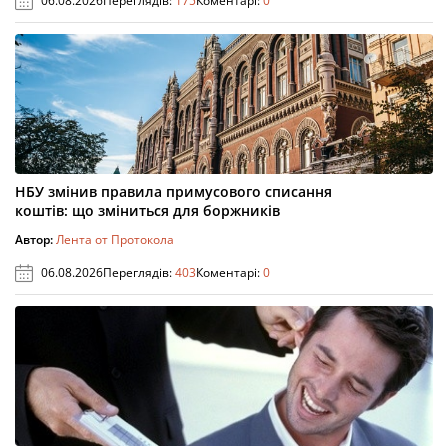
06.08.2026
Переглядів:
175
Коментарі:
0
НБУ змінив правила примусового списання
коштів: що зміниться для боржників
Автор:
Лента от Протокола
06.08.2026
Переглядів:
403
Коментарі:
0