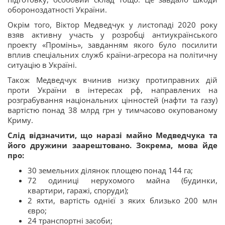
обороноздатності України.
Окрім того, Віктор Медведчук у листопаді 2020 року
взяв активну участь у розробці антиукраїнського
проекту «Промінь», завданням якого було посилити
вплив спеціальних служб країни-агресора на політичну
ситуацію в Україні.
Також Медведчук вчинив низку протиправних дій
проти України в інтересах рф, направлених на
розграбування національних цінностей (нафти та газу)
вартістю понад 38 млрд грн у тимчасово окупованому
Криму.
Слід відзначити, що наразі майно Медведчука та
його дружини заарештовано. Зокрема, мова йде
про:
30 земельних ділянок площею понад 144 га;
72 одиниці нерухомого майна (будинки,
квартири, гаражі, споруди);
2 яхти, вартість однієї з яких близько 200 млн
євро;
24 транспортні засоби;