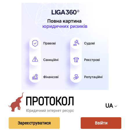
UA
Зареєструватися
Ввійти