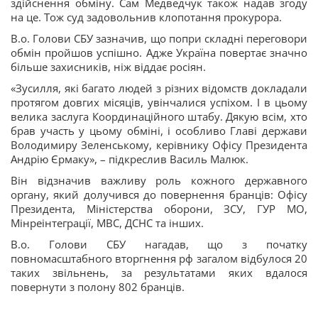
здійснення обміну. Сам Медведчук також надав згоду
на це. Тож суд задовольнив клопотання прокурора.
В.о. Голови СБУ зазначив, що попри складні переговори
обмін пройшов успішно. Адже Україна повертає значно
більше захисників, ніж віддає росіян.
«Зусилля, які багато людей з різних відомств докладали
протягом довгих місяців, увінчалися успіхом. І в цьому
велика заслуга Координаційного штабу. Дякую всім, хто
брав участь у цьому обміні, і особливо Главі держави
Володимиру Зеленському, керівнику Офісу Президента
Андрію Єрмаку», – підкреслив Василь Малюк.
Він відзначив важливу роль кожного державного
органу, який долучився до повернення бранців: Офісу
Президента, Міністерства оборони, ЗСУ, ГУР МО,
Мінреінтеграції, МВС, ДСНС та інших.
В.о. Голови СБУ нагадав, що з початку
повномасштабного вторгнення рф загалом відбулося 20
таких звільнень, за результатами яких вдалося
повернути з полону 802 бранців.