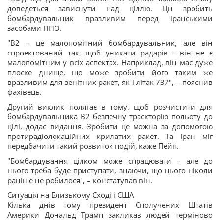
доведеться зависнути над ціллю. Цн зробить
бомбардувальник вразливим перед іранськими
засобами ППО.
"B2 – це малопомітний бомбардувальник, але він
спроектований так, щоб уникати радарів - він не є
малопомітним у всіх аспектах. Наприклад, він має дуже
плоске днище, що може зробити його таким же
вразливим для зенітних ракет, як і літак 737", – пояснив
фахівець.
Другий виклик полягає в тому, щоб розчистити для
бомбардувальника B2 безпечну траєкторію польоту до
цілі, додає видання. Зробити це можна за допомогою
протирадіолокаційних крилатих ракет. Та Іран міг
передбачити такий розвиток подій, каже Пейп.
"Бомбардування цілком може спрацювати – але до
нього треба буде приступати, знаючи, що цього ніколи
раніше не робилося", – констатував він.
Ситуація на Близькому Сході і США
Кілька днів тому президент Сполучених Штатів
Америки Дональд Трамп закликав людей терміново