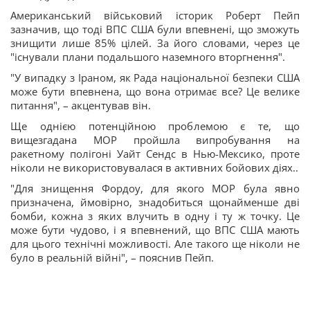
Американський військовий історик Роберт Пейп
зазначив, що тоді ВПС США були впевнені, що зможуть
знищити лише 85% цілей. За його словами, через це
"існували плани подальшого наземного вторгнення".
"У випадку з Іраном, як Рада національної безпеки США
може бути впевнена, що вона отримає все? Це велике
питання", – акцентував він.
Ще однією потенційною проблемою є те, що
вищезгадана MOP пройшла випробування на
ракетному полігоні Уайт Сендс в Нью-Мексико, проте
ніколи не використовувалася в активних бойових діях..
"Для знищення Фордоу, для якого MOP була явно
призначена, ймовірно, знадобиться щонайменше дві
бомби, кожна з яких влучить в одну і ту ж точку. Це
може бути чудово, і я впевнений, що ВПС США мають
для цього технічні можливості. Але такого ще ніколи не
було в реальній війні", – пояснив Пейп.