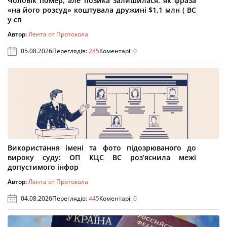
Чоловік помер, але позика залишилася: як фраза
«на його розсуд» коштувала дружині $1,1 млн ( ВС
у сп
Автор:
Лента от Протокола
05.08.2026
Переглядів:
285
Коментарі:
0
Використання імені та фото підозрюваного до
вироку суду: ОП КЦС ВС роз’яснила межі
допустимого інфор
Автор:
Лента от Протокола
04.08.2026
Переглядів:
445
Коментарі:
0