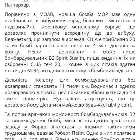
Нангархар.
Порівняно з МОАВ, новіша бомба МОР має одну
особливість: її вибуховий заряд більший і міститься в
надзвичайно жорсткому металевому корпусі, що
дозволяє проникнути всередину ще до вибуху.
Вважається, що загалом в арсеналі США є приблизно 20
таких бомб вартістю орієнтовно по 4 млн доларів за
кожну. Нести і доставляти її може лише
бомбардувальник B2 Spirit Stealth, пише видання. Їх на
озброєнні США теж 20, і кожен з цих літаків здатен
нести дві МОР, по одній в кожному з бомбових відсіків.
Дальність польоту цих бомбардувальників без
дозаправки становить 11 тисяч км. Водночас з однією
дозаправкою в повітрі цей показник збільшується до 19
тисяч кілометрів. Журналісти акцентують, що це
дозволяє йому дістатися майже до будь-якої цілі у світі.
Та попри вражаючі можливості бомбардувальників В2
та вищезгаданих бомб, місія зі знищення іранського
заводу у Фордо зіткнеться з іншими тактичними
труднощами, вважає Роберт Пейп. Одна з них полягає в
тому, що для атаки більш ніж однією бомбою літаку