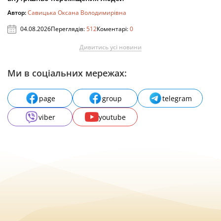
Автор:
Савицька Оксана Володимирівна
04.08.2026
Переглядів:
512
Коментарі:
0
Дивитись усі новини
Ми в соціальних мережах:
page
group
telegram
viber
youtube