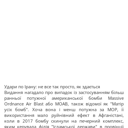
Удари по Ірану: не все так просто, як здається
Видання нагадало про випадок із застосуванням більш
ранньої потужної американської бомби Massive
Ordnance Air Blast або MOAB, також відомої як "Матір
усіх бомб". Хоча вона і менш потужна за МОР, її
використання мало руйнівний ефект в Афганістані,
коли в 2017 бомбу скинули на печерний комплекс,
яким керувала філія "Ісламської держави" в провінції