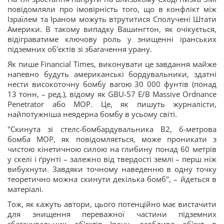
повідомляли про імовірність того, що в конфлікт між
Ізраїлем та Іраном можуть втрутитися Сполучені Штати
Америки. В такому випадку Вашингтон, як очікується,
відіграватиме ключову роль у знищенні іранських
підземних об'єктів зі збагачення урану.
Як пише Financial Times, виконувати це завдання майже
напевно будуть американські бордувальники, здатні
нести високоточну бомбу вагою 30 000 фунтів (понад
13 тонн, – ред.), відому як GBU-57 E/B Massive Ordnance
Penetrator або MOP. Це, як пишуть журналісти,
найпотужніша неядерна бомбу в усьому світі.
"Скинута зі стелс-бомбардувальника B2, 6-метрова
бомба MOP, як повідомляється, може проникати з
чистою кінетичною силою на глибину понад 60 метрів
у скелі і ґрунті – залежно від твердості землі – перш ніж
вибухнути. Завдяки точному наведенню в одну точку
теоретично можна скинути декілька бомб", – йдеться в
матеріалі.
Тож, як кажуть автори, цього потенційно має вистачити
для знищення переважної частини підземних