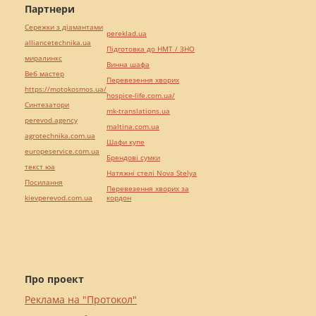
Партнери
Сережки з діамантами
pereklad.ua
alliancetechnika.ua
Підготовка до НМТ / ЗНО
миралинкс
Винна шафа
Веб мастер
Перевезення хворих
https://motokosmos.ua/
hospice-life.com.ua/
Синтезатори
mk-translations.ua
perevod.agency
maltina.com.ua
agrotechnika.com.ua
Шафи купе
europeservice.com.ua
Брендові сумки
текст юа
Натяжні стелі Nova Stelya
Посилання
Перевезення хворих за
kievperevod.com.ua
кордон
Про проект
Реклама на "Протокол"