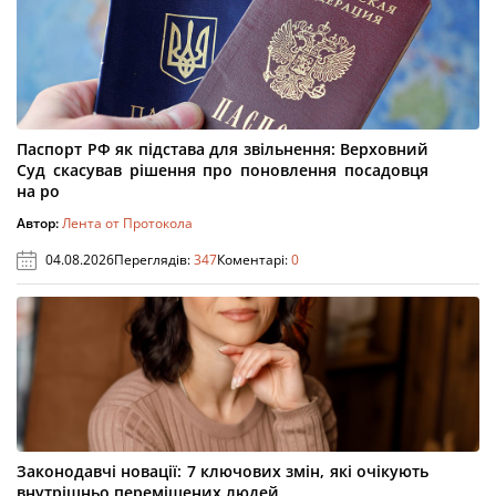
Паспорт РФ як підстава для звільнення: Верховний
Суд скасував рішення про поновлення посадовця
на ро
Автор:
Лента от Протокола
04.08.2026
Переглядів:
347
Коментарі:
0
Законодавчі новації: 7 ключових змін, які очікують
внутрішньо переміщених людей