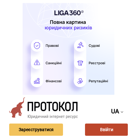
UA
Зареєструватися
Ввійти