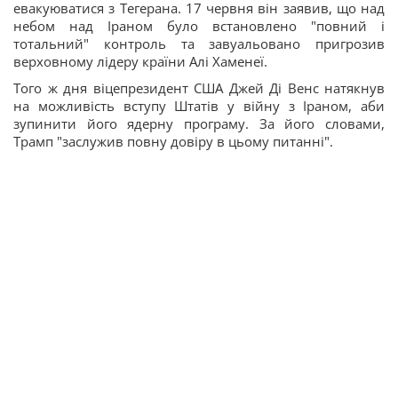
евакуюватися з Тегерана. 17 червня він заявив, що над
небом над Іраном було встановлено "повний і
тотальний" контроль та завуальовано пригрозив
верховному лідеру країни Алі Хаменеї.
Того ж дня віцепрезидент США Джей Ді Венс натякнув
на можливість вступу Штатів у війну з Іраном, аби
зупинити його ядерну програму. За його словами,
Трамп "заслужив повну довіру в цьому питанні".