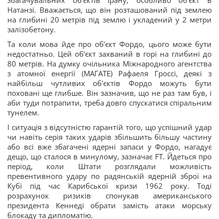
збагачувальних об'єктів Ірану, особливо об'єкт в
Натанзі. Вважається, що він розташований під землею
на глибині 20 метрів під землю і укладений у 2 метри
залізобетону.
Та коли мова йде про обʼєкт Фордо, цього може бути
недостатньо. Цей обʼєкт захваний в горі на глибині до
80 метрів. На думку очільника Міжнародного агентства
з атомної енергії (МАГАТЕ) Рафаеля Гроссі, деякі з
найбільш чутливих об'єктів Фордо можуть бути
поховані ще глибше. Він зазначив, що не раз там був, і
аби туди потрапити, треба довго спускатися спіральним
тунелем.
І ситуація з відсутністю гарантій того, що успішний удар
чи навіть серія таких ударів збільшить більшу частину
або всі вже збагачені ядерні запаси у Фордо, нагадує
дещо, що сталося в минулому, зазначає FT. Йдеться про
період, коли Штати розглядали можливість
превентивного удару по радянській ядерній зброї на
Кубі під час Карибської кризи 1962 року. Тоді
розрахунок ризиків спонукав американського
президента Кеннеді обрати замість атаки морську
блокаду та дипломатію.