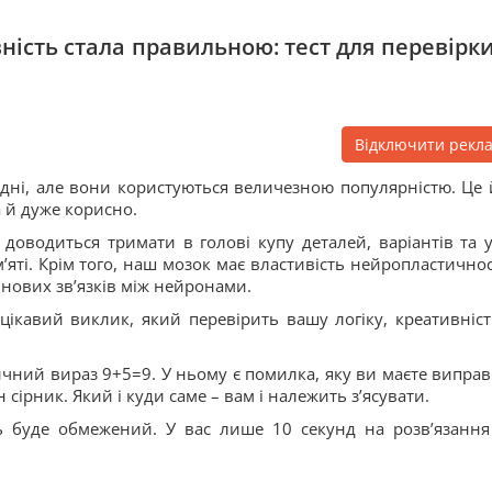
ність стала правильною: тест для перевірки
Відключити рекл
адні, але вони користуються величезною популярністю. Це 
а й дуже корисно.
доводиться тримати в голові купу деталей, варіантів та 
яті. Крім того, наш мозок має властивість нейропластичност
 нових звʼязків між нейронами.
цікавий виклик, який перевірить вашу логіку, креативніст
чний вираз 9+5=9. У ньому є помилка, яку ви маєте виправ
ірник. Який і куди саме – вам і належить зʼясувати.
 буде обмежений. У вас лише 10 секунд на розвʼязання 