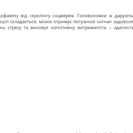
дофаміну від скролінгу соцмереж. Головоломки ж дарують
шті складається, мозок отримує потужний сигнал задовол
ь стресу та виховує когнітивну витривалість – здатніст