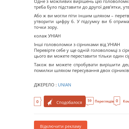
Одне з можливих вирішень цієї головоломк
треба було підставити до другої девʼятки, у
Або ж ви могли піти іншим шляхом – перетво
утворити цифру 6. У підсумку ви б отрима
точки зору.
колаж УНІАН
Інші головоломки з сірниками від УНІАН
Перевірте себе у ще одній головоломці з сі
цього ви можете переставити тільки один сі
Також ви можете спробувати вирішити де
помилки шляхом пересування двох сірників.
ДЖЕРЕЛО :
UNIAN
0
59
0
Переглядів
Ком
Сподобалося
Відключити рекламу