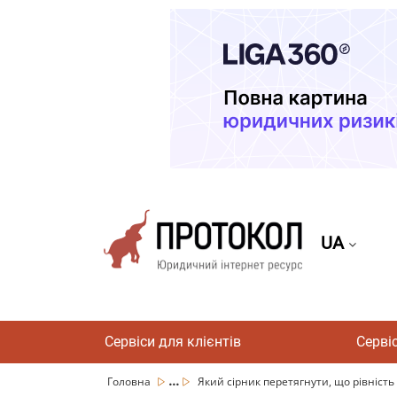
UA
Сервіси для клієнтів
Серві
...
Головна
Який сірник перетягнути, що рівність 