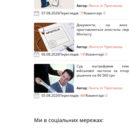
Автор:
Лента от Протокола
07.08.2026
Переглядів:
75
Коментарі:
0
Документи, на яки
проставляється апостиль: пере
Мін’юсту
Автор:
Лента от Протокола
06.08.2026
Переглядів:
145
Коментарі:
0
Суд оштрафував кома
військової частини за ігно
рішення на 66 560 грн
Автор:
Лента от Протокола
05.08.2026
Переглядів:
469
Коментарі:
0
Ми в соціальних мережах: