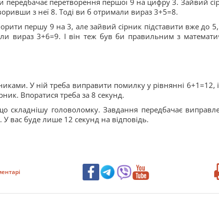
и передбачає перетворення першої 9 на цифру 3. Зайвий сі
творивши з неї 8. Тоді ви б отримали вираз 3+5=8.
рити першу 9 на 3, але зайвий сірник підставити вже до 5,
ли вираз 3+6=9. І він теж був би правильним з математи
рниками. У ній треба виправити помилку у рівнянні 6+1=12, і
рник. Впоратися треба за 8 секунд.
що складнішу головоломку. Завдання передбачає виправл
 У вас буде лише 12 секунд на відповідь.
ентарі