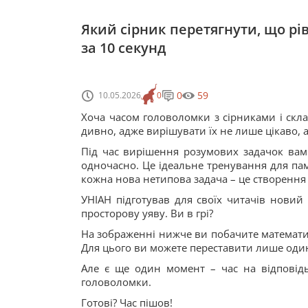
Який сірник перетягнути, що рів
за 10 секунд
0
59
10.05.2026
0
Хоча часом головоломки з сірниками і скл
дивно, адже вирішувати їх не лише цікаво, 
Під час вирішення розумових задачок вам 
одночасно. Це ідеальне тренування для памʼ
кожна нова нетипова задача – це створення
УНІАН підготував для своїх читачів новий 
просторову уяву. Ви в грі?
На зображенні нижче ви побачите математи
Для цього ви можете переставити лише один с
Але є ще один момент – час на відповідь
головоломки.
Готові? Час пішов!