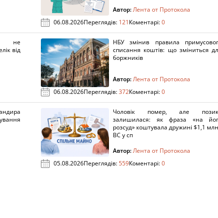
Автор:
Лента от Протокола
06.08.2026
Переглядів:
121
Коментарі:
0
х не
НБУ змінив правила примусово
лік від
списання коштів: що зміниться д
боржників
Автор:
Лента от Протокола
06.08.2026
Переглядів:
372
Коментарі:
0
ндира
Чоловік помер, але позик
рування
залишилася: як фраза «на йо
розсуд» коштувала дружині $1,1 млн
ВС у сп
Автор:
Лента от Протокола
05.08.2026
Переглядів:
559
Коментарі:
0