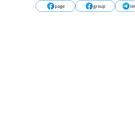
page
group
te