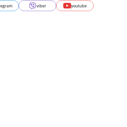
legram
viber
youtube