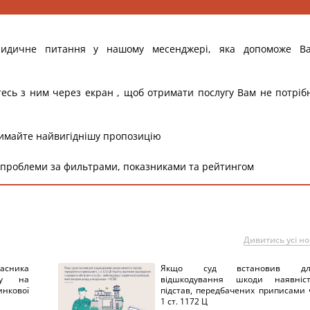
ридичне питання у нашому месенджері, яка допоможе В
тесь з ним через екран , щоб отримати послугу Вам не потріб
римайте найвигіднішу пропозицію
 проблеми за фильтрами, показниками та рейтингом
Дивитись усі н
ника
Якщо суд встановив дл
нку на
відшкодування шкоди наявніс
нкової
підстав, передбачених приписами 
1 ст. 1172 Ц