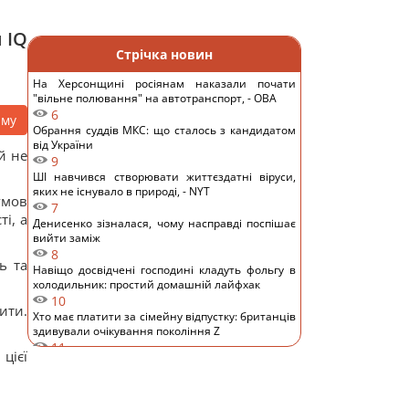
 IQ
Стрічка новин
На Херсонщині росіянам наказали почати
"вільне полювання" на автотранспорт, - ОВА
6
аму
Обрання суддів МКС: що сталось з кандидатом
від України
й не
9
ШІ навчився створювати життєздатні віруси,
яких не існувало в природі, - NYT
умов
7
і, а
Денисенко зізналася, чому насправді поспішає
вийти заміж
8
ь та
Навіщо досвідчені господині кладуть фольгу в
холодильник: простий домашній лайфхак
10
ити.
Хто має платити за сімейну відпустку: британців
здивували очікування покоління Z
11
цієї
Європу накрила нова хвиля спеки: яким
курортам загрожують лісові пожежі та
небезпека
12