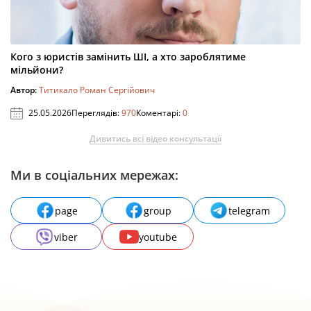
Кого з юристів замінить ШІ, а хто зароблятиме
мільйони?
Автор:
Титикало Роман Сергійович
25.05.2026
Переглядів:
970
Коментарі:
0
Дивитись всі відео консультації
Ми в соціальних мережах:
page
group
telegram
viber
youtube