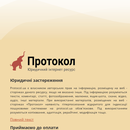
Юридичні застереження
Protocol.ua є власником авторських прав на інформацію, розміщену на веб -
сторінках даного ресурсу, якщо не вказано інше. Під інформацією розуміються
тексти, коментарі, статті, фотозображення, малюнки, ящик-шота, скани, відео,
аудіо, інші матеріали. При використанні матеріалів, розміщених на веб -
сторінках «Протокол» наявність гіперпосилання відкритого для індексації
пошуковими системами на protocol.ua обов`язкове. Під використанням
розуміється копіювання, адаптація, рерайтинг, модифікація тощо.
Повний текст
Приймаємо до оплати