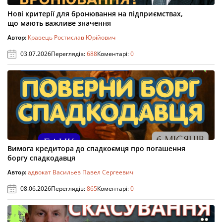
Нові критерії для бронювання на підприємствах,
що мають важливе значення
Автор:
Кравець Ростислав Юрійович
03.07.2026
Переглядів:
688
Коментарі:
0
Вимога кредитора до спадкоємця про погашення
боргу спадкодавця
Автор:
адвокат Васильев Павел Сергеевич
08.06.2026
Переглядів:
865
Коментарі:
0