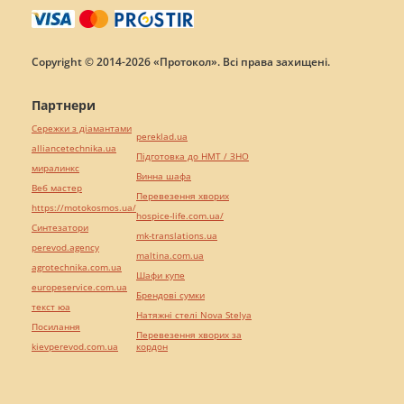
Copyright © 2014-2026 «Протокол». Всі права захищені.
Партнери
Сережки з діамантами
pereklad.ua
alliancetechnika.ua
Підготовка до НМТ / ЗНО
миралинкс
Винна шафа
Веб мастер
Перевезення хворих
https://motokosmos.ua/
hospice-life.com.ua/
Синтезатори
mk-translations.ua
perevod.agency
maltina.com.ua
agrotechnika.com.ua
Шафи купе
europeservice.com.ua
Брендові сумки
текст юа
Натяжні стелі Nova Stelya
Посилання
Перевезення хворих за
kievperevod.com.ua
кордон