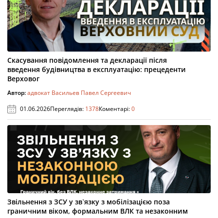
Скасування повідомлення та декларації після
введення будівництва в експлуатацію: прецеденти
Верховог
Автор:
адвокат Васильев Павел Сергеевич
01.06.2026
Переглядів:
1378
Коментарі:
0
Звільнення з ЗСУ у зв`язку з мобілізацією поза
граничним віком, формальним ВЛК та незаконним