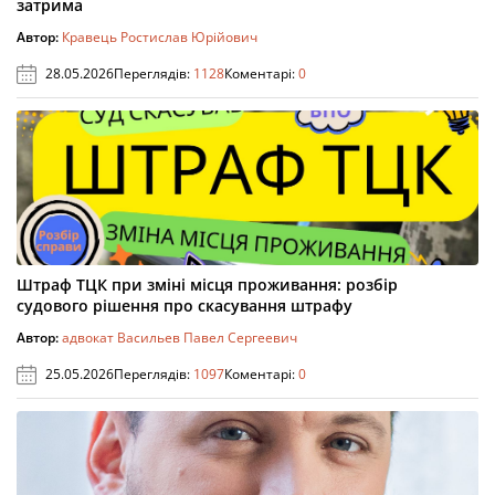
затрима
Автор:
Кравець Ростислав Юрійович
28.05.2026
Переглядів:
1128
Коментарі:
0
Штраф ТЦК при зміні місця проживання: розбір
судового рішення про скасування штрафу
Автор:
адвокат Васильев Павел Сергеевич
25.05.2026
Переглядів:
1097
Коментарі:
0