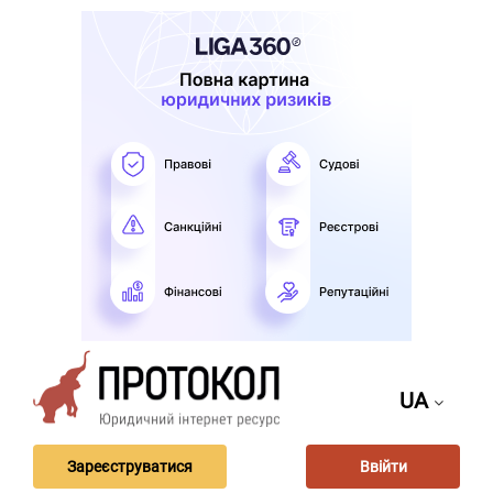
UA
Зареєструватися
Ввійти