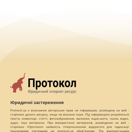
Юридичні застереження
Protocol.ua є власником авторських прав на інформацію, розміщену на веб -
сторінках даного ресурсу, якщо не вказано інше. Під інформацією розуміються
тексти, коментарі, статті, фотозображення, малюнки, ящик-шота, скани, відео,
аудіо, інші матеріали. При використанні матеріалів, розміщених на веб -
сторінках «Протокол» наявність гіперпосилання відкритого для індексації
пошуковими системами на protocol.ua обов`язкове. Під використанням