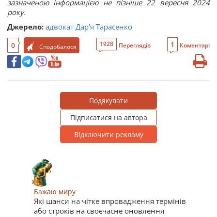
зазначеною інформацією не пізніше 22 вересня 2024
року.
Джерело:
адвокат Дар'я Тарасенко
1
1928
0
Переглядів
Коментарі
Сподобалося
Подякувати
Підписатися на автора
Відключити рекламу
Бажаю миру
Які шанси на чітке впровадження термінів
або строків на своєчасне оновлення