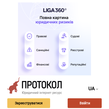
UA
Зареєструватися
Ввійти