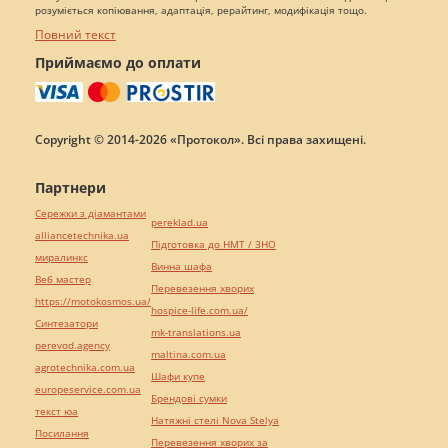
розуміється копіювання, адаптація, рерайтинг, модифікація тощо.
Повний текст
Приймаємо до оплати
Copyright © 2014-2026 «Протокол». Всі права захищені.
Партнери
Сережки з діамантами
pereklad.ua
alliancetechnika.ua
Підготовка до НМТ / ЗНО
миралинкс
Винна шафа
Веб мастер
Перевезення хворих
https://motokosmos.ua/
hospice-life.com.ua/
Синтезатори
mk-translations.ua
perevod.agency
maltina.com.ua
agrotechnika.com.ua
Шафи купе
europeservice.com.ua
Брендові сумки
текст юа
Натяжні стелі Nova Stelya
Посилання
Перевезення хворих за