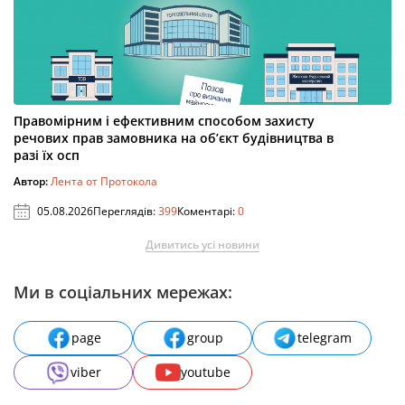
Правомірним і ефективним способом захисту
речових прав замовника на об’єкт будівництва в
разі їх осп
Автор:
Лента от Протокола
05.08.2026
Переглядів:
399
Коментарі:
0
Дивитись усі новини
Ми в соціальних мережах:
page
group
telegram
viber
youtube