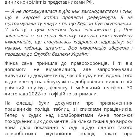
виник конфілікт із представниками РФ.
— Я не погоджувалася з діючим законодавством і тим,
що в Херсоні хотіли провести референдум. Я не
підтримувала ту владу і те, що Херсон був окупований.
У звʼязку з цим рішення було звільнитися (…) При
звільненні я на свою флешку скинула всю службову
інформацію, що стосувалась кадрового підрозділу: всі
накази, таблиці, штатки… Всю інформацію зберегла і
передала до Служби безпеки України.
Жінка сама прийшла до правоохоронців. І ті від
допомоги не відмовилися, але запропонували
вилучити ці документи під час обшуку в неї вдома. Того
ж дня ввечері на обшуку жінка добровільно видала свій
робочий ноутбук, флешку і мобільний телефон. 30
листопада 2022-го її офіційно затримали.
На флешці були документи про призначенння
працівників поліції, таблиці зі списками працівників.
Тепер у судах над колаборантами Анна пояснює
походження цих документів. За кілька тижнів до вироку
вона дала показання у суді щодо одного такого
співробітника окупаційної поліції, наказ про