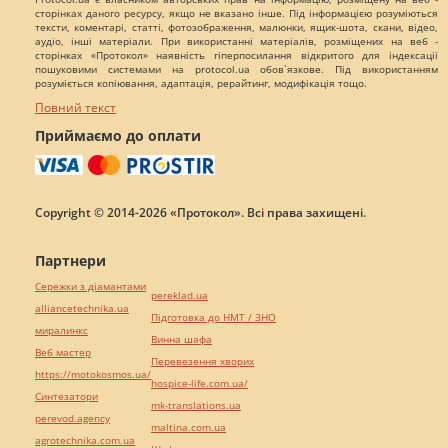
сторінках даного ресурсу, якщо не вказано інше. Під інформацією розуміються
тексти, коментарі, статті, фотозображення, малюнки, ящик-шота, скани, відео,
аудіо, інші матеріали. При використанні матеріалів, розміщених на веб -
сторінках «Протокол» наявність гіперпосилання відкритого для індексації
пошуковими системами на protocol.ua обов`язкове. Під використанням
розуміється копіювання, адаптація, рерайтинг, модифікація тощо.
Повний текст
Приймаємо до оплати
Copyright © 2014-2026 «Протокол». Всі права захищені.
Партнери
Сережки з діамантами
pereklad.ua
alliancetechnika.ua
Підготовка до НМТ / ЗНО
миралинкс
Винна шафа
Веб мастер
Перевезення хворих
https://motokosmos.ua/
hospice-life.com.ua/
Синтезатори
mk-translations.ua
perevod.agency
maltina.com.ua
agrotechnika.com.ua