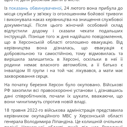
Із
показань обвинуваченої
, 24 лютого вона прибула до
місця служби у звʼязку із оголошенням бойової тривоги
і виконувала наказ керівництва на знищення службової
документації. Після цього жіночий особовий склад
відпустили додому і сказали чекати подальших
інструкцій. Пізніше того ж дня надійшло повідомлення,
що в Херсонській області оголошено евакуацію. Від
керівництва вона дізналась, що евакуація є
добровільною та самостійною, тому відмовилась та
вирішила залишитись в Херсоні, оскільки в неї її
родини немає власного автомобіля, а її батько є
інвалідом ІІІ групи і на той час лікувався, а мати має
захворювання серця.
На початку березня Херсон було окуповано. Військові
РФ захопили всі правоохоронні установи і, дізнавшись
дані співробітників, почали їх шукати, вважаючи, що
вони чинитимуть спротив новій владі.
18 травня 2022-го військова адміністрація представила
керівником окупаційного МВС у Херсонській області
генерала Володимира Ліпандіна. Це колишній очільник