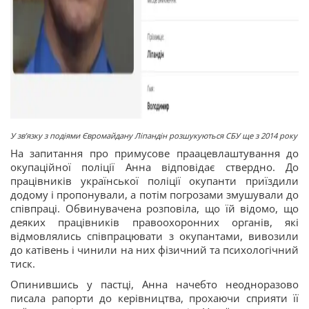
У звʼязку з подіями Євромайдану Ліпандін розшукуються СБУ ще з 2014 року
На запитання про примусове праацевлаштування до
окупаційної поліції Анна відповідає ствердно. До
працівників української поліції окупанти приїздили
додому і пропонували, а потім погрозами змушували до
співпраці. Обвинувачена розповіла, що їй відомо, що
деяких працівників правоохоронних органів, які
відмовлялись співпрацювати з окупантами, вивозили
до катівень і чинили на них фізичний та психологічний
тиск.
Опинившись у пастці, Анна начебто неодноразово
писала рапорти до керівництва, прохаючи сприяти її