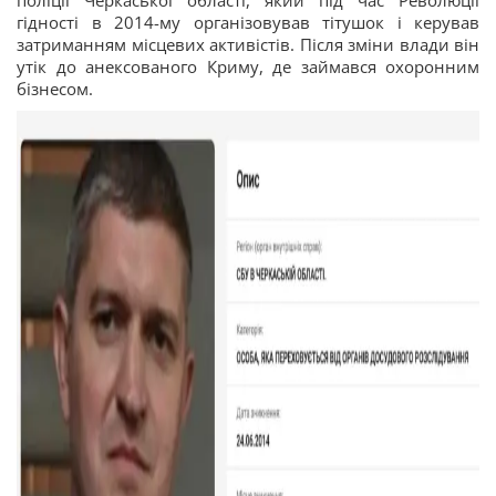
поліції Черкаської області, який під час Революції
гідності в 2014-му організовував тітушок і керував
затриманням місцевих активістів. Після зміни влади він
утік до анексованого Криму, де займався охоронним
бізнесом.