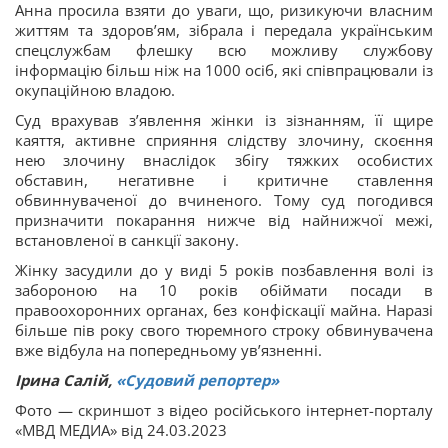
Анна просила взяти до уваги, що, ризикуючи власним
життям та здоровʼям, зібрала і передала українським
спецслужбам флешку всю можливу службову
інформацію більш ніж на 1000 осіб, які співпрацювали із
окупаційною владою.
Суд врахував зʼявлення жінки із зізнанням, її щире
каяття, активне сприяння слідству злочину, скоєння
нею злочину внаслідок збігу тяжких особистих
обставин, негативне і критичне ставлення
обвиннуваченої до вчиненого. Тому суд погодився
призначити покарання нижче від найнижчої межі,
встановленої в санкції закону.
Жінку засудили до у виді 5 років позбавлення волі із
забороною на 10 років обіймати посади в
правоохоронних органах, без конфіскації майна. Наразі
більше пів року свого тюремного строку обвинувачена
вже відбула на попередньому увʼязненні.
Ірина Салій,
«Судовий репортер»
Фото — скриншот з відео російського інтернет-порталу
«МВД МЕДИА» від 24.03.2023