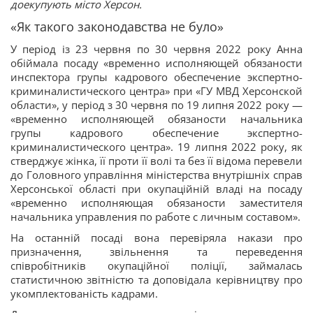
доекупують місто Херсон.
«Як такого законодавства не було»
У період із 23 червня по 30 червня 2022 року Анна
обіймала посаду «временно исполняющей обязаности
инспектора групы кадрового обеспечение экспертно-
криминалистического центра» при «ГУ МВД Херсонской
области», у період з 30 червня по 19 липня 2022 року —
«временно исполняющей обязаности начальника
групы кадрового обеспечение экспертно-
криминалистического центра». 19 липня 2022 року, як
стверджує жінка, її проти її волі та без її відома перевели
до Головного управління міністерства внутрішніх справ
Херсонської області при окупаційній владі на посаду
«временно исполняющая обязаности заместителя
начальника управления по работе с личным составом».
На останній посаді вона перевіряла накази про
призначення, звільнення та переведення
співробітників окупаційної поліції, займалась
статистичною звітністю та доповідала керівництву про
укомплектованість кадрами.