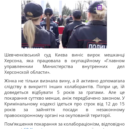
Шевченківський суд Києва виніс вирок мешканці
Херсона, яка працювала в окупаційному «Главном
управленнии Министерства внутренних дел
Херсонской области».
Жінка не тільки визнала вину, а й активно допомагала
слідству в викритті інших колаборантів. Попри це, їй
доведеться відбувати 5 років за гратами. Але це
покарання суттєво менше, аніж передбачено законом. У
Кримінальному кодексі ідеться про строк від 12 до 15
років за зайняття посади в незаконному
правоохоронному органі на окупованій території.
Помʼякшення покарання за колабораціонізм, відповідно