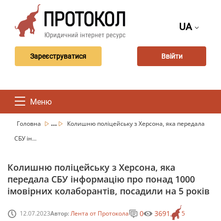
UA
Зареєструватися
Ввійти
Меню
...
Головна
Колишню поліцейську з Херсона, яка передала
СБУ ін...
Колишню поліцейську з Херсона, яка
передала СБУ інформацію про понад 1000
імовірних колаборантів, посадили на 5 років
0
3691
12.07.2023
Автор:
Лента от Протокола
5