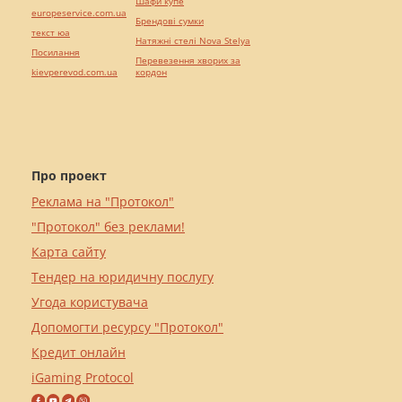
Шафи купе
europeservice.com.ua
Брендові сумки
текст юа
Натяжні стелі Nova Stelya
Посилання
Перевезення хворих за
kievperevod.com.ua
кордон
Про проект
Реклама на "Протокол"
"Протокол" без реклами!
Карта сайту
Тендер на юридичну послугу
Угода користувача
Допомогти ресурсу "Протокол"
Кредит онлайн
iGaming Protocol