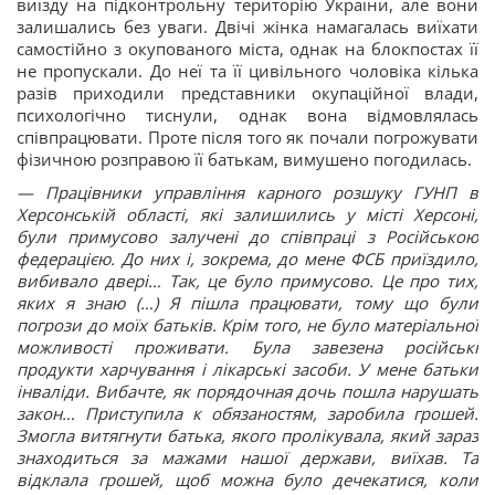
виїзду на підконтрольну територію України, але вони
залишались без уваги. Двічі жінка намагалась виїхати
самостійно з окупованого міста, однак на блокпостах її
не пропускали. До неї та її цивільного чоловіка кілька
разів приходили представники окупаційної влади,
психологічно тиснули, однак вона відмовлялась
співпрацювати. Проте після того як почали погрожувати
фізичною розправою її батькам, вимушено погодилась.
— Працівники управління карного розшуку ГУНП в
Херсонській області, які залишились у місті Херсоні,
були примусово залучені до співпраці з Російською
федерацією. До них і, зокрема, до мене ФСБ приїздило,
вибивало двері… Так, це було примусово. Це про тих,
яких я знаю (…) Я пішла працювати, тому що були
погрози до моїх батьків. Крім того, не було матеріальної
можливості проживати. Була завезена російські
продукти харчування і лікарські засоби. У мене батьки
інваліди. Вибачте, як порядочная дочь пошла нарушать
закон… Приступила к обязаностям, заробила грошей.
Змогла витягнути батька, якого пролікувала, який зараз
знаходиться за мажами нашої держави, виїхав. Та
відклала грошей, щоб можна було дечекатися, коли