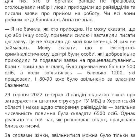
Для тих, хто в органах раніше не працював,
оголошували набір і люди приходили до райвідділів та
писали заяви про прийом на роботу. Чи всі вони
робили це добровільно, Анна не знає.
— Я не бачила, як хто приходив. Не можу сказати, що
цю або іншу особу привезли силою і заставили писати
цю заяву. Це не входило до моєї компетенції. Я цим не
займалась. Можу сказати, що в експертно-
криміналістичному центрі були особи, які добровільно
приходили та подавали заяви на працевлаштування…
Коли я прийшла в главк, було призначено більше 500
осіб, а коли звільнялась — близько 1200, які
працювали, і 80-90 вже було звільнено за власним
бажанням.
29 серпня 2022 генерал Ліпандін підписав наказ про
затвердження штатної структури ГУ МВД в Херсонській
області і наказ щодо створення райвідділів — загальна
чисельність повинна була складати 6500 осіб. Однак
реально на той час, як розповідає свідок, працювало
близько тисячі.
За словами жінки, звільнитися можна було тільки за