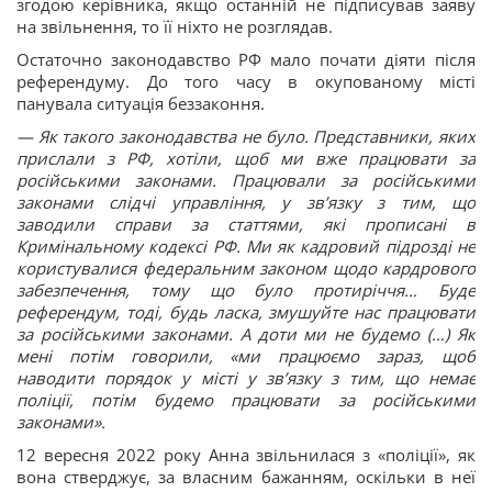
згодою керівника, якщо останній не підписував заяву
на звільнення, то її ніхто не розглядав.
Остаточно законодавство РФ мало почати діяти після
референдуму. До того часу в окупованому місті
панувала ситуація беззаконня.
— Як такого законодавства не було. Представники, яких
прислали з РФ, хотіли, щоб ми вже працювати за
російськими законами. Працювали за російськими
законами слідчі управління, у звʼязку з тим, що
заводили справи за статтями, які прописані в
Кримінальному кодексі РФ. Ми як кадровий підрозді не
користувалися федеральним законом щодо кардрового
забезпечення, тому що було протиріччя… Буде
референдум, тоді, будь ласка, змушуйте нас працювати
за російськими законами. А доти ми не будемо (…) Як
мені потім говорили, «ми працюємо зараз, щоб
наводити порядок у місті у звʼязку з тим, що немає
поліції, потім будемо працювати за російськими
законами».
12 вересня 2022 року Анна звільнилася з «поліції», як
вона стверджує, за власним бажанням, оскільки в неї