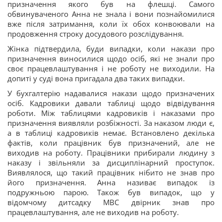
призначення якого був на флешці. Самого
обвинуваченого Анна не знала і вони познайомилися
вже після затримання, коли їх обох конвоювали на
продовження строку досудового розслідування.
Жінка підтвердила, буди випадки, коли накази про
призначення виносилися щодо осіб, які не знали про
своє працевлаштування і не роботу не виходили. На
допиті у суді вона пригадала два таких випадки.
У бухгалтерію надавалися накази щодо призначених
осіб. Кадровики давали таблиці щодо відвідування
роботи. Між таблицями кадровиків і наказами про
призначення виявляли розбіжності. За наказом люди є,
а в таблиці кадровиків немає. Встановлено декілька
фактів, коли працівник був призначений, але не
виходив на роботу. Працівники прибирали людину з
наказу і звільняли за дисциплінарний проступок.
Виявлялося, що такий працівник нібито не знав про
його призначення. Анна називає випадок із
подружньою парою. Також був випадок, що у
відомчому дитсадку МВС двірник знав про
працевлаштування, але не виходив на роботу.