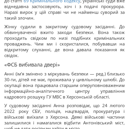
до статті
69
Кримінального кодексу
, українські суди вже
віднедавна застосовують, хоч і з подачі прокурора.
Наразі вирок у цій справі чи не найменш суворий за
такий злочин.
Жінку судили в закритому судовому засіданні. До
обвинуваченої вжито заходи безпеки. Вона також
проходить свідком по низі подібних кримінальних
проваджень. Чим ми і скористалися, побувавши на
відкритому слуханні, де вона давала показання як
свідок.
«ФСБ вибивала двері»
Анні (імʼя змінено з міркувань безпеки — ред.) близько
30-ти, дітей не має, проживала у цивліьному шлюбі. До
окупації вона працювала старшим оперуповноваженим
інформаційно-аналітичного центру управління
кадрового розшуку ГУ МВС в Херсонській області.
У судовому засіданні Анна розповідає, що 24 лютого
2022 року СБУ, поліція, нацгвардія, прокуратура і
військові виїхали з Херсона. Деякі військові частини
залишилися і намагалися відбити Антонівський міст,
щоб не дати росіянам зайти в місто.