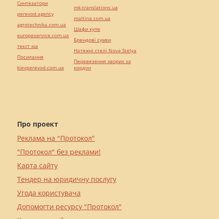
Синтезатори
mk-translations.ua
perevod.agency
maltina.com.ua
agrotechnika.com.ua
Шафи купе
europeservice.com.ua
Брендові сумки
текст юа
Натяжні стелі Nova Stelya
Посилання
Перевезення хворих за
kievperevod.com.ua
кордон
Про проект
Реклама на "Протокол"
"Протокол" без реклами!
Карта сайту
Тендер на юридичну послугу
Угода користувача
Допомогти ресурсу "Протокол"