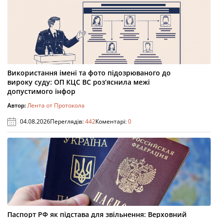
Використання імені та фото підозрюваного до
вироку суду: ОП КЦС ВС роз’яснила межі
допустимого інфор
Автор:
Лента от Протокола
04.08.2026
Переглядів:
442
Коментарі:
0
Паспорт РФ як підстава для звільнення: Верховний