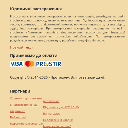
Юридичні застереження
Protocol.ua є власником авторських прав на інформацію, розміщену на веб -
сторінках даного ресурсу, якщо не вказано інше. Під інформацією розуміються
тексти, коментарі, статті, фотозображення, малюнки, ящик-шота, скани, відео,
аудіо, інші матеріали. При використанні матеріалів, розміщених на веб -
сторінках «Протокол» наявність гіперпосилання відкритого для індексації
пошуковими системами на protocol.ua обов`язкове. Під використанням
розуміється копіювання, адаптація, рерайтинг, модифікація тощо.
Повний текст
Приймаємо до оплати
Copyright © 2014-2026 «Протокол». Всі права захищені.
Партнери
Сережки з діамантами
pereklad.ua
alliancetechnika.ua
Підготовка до НМТ / ЗНО
миралинкс
Винна шафа
Веб мастер
Перевезення хворих
https://motokosmos.ua/
hospice-life.com.ua/