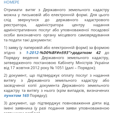
НОМЕРЕ
Отримати витяг з Державного земельного кадастру
можна у письмовій або електронній формі. Для цього
слід звернутися до державного кадастрового
реєстратора, адміністратора центру надання
адміністративних послуг або уповноваженої посадової
особи виконавчого органу місцевого самоврядування
та подати такі документи:
1) заяву (у паперовій або електронній формі) за формою
згідно з
1-2012-
%D0%BF#n593">додатком 42
до
Порядку ведення Державного земельного кадастру,
затвердженого постановою Кабінету Міністрів України
від 17 жовтня 2012 року № 1051 (далі – Порядок);
2) документ, що підтверджує оплату послуг з надання
витягу з Державного земельного кадастру або
засвідченої копії документа Державного земельного
кадастру та витягу з нього (крім випадків, визначених
пунктом 165
Порядку);
3) документ, що підтверджує повноваження діяти від
імені заявника (у разі подання заяви уповноваженою