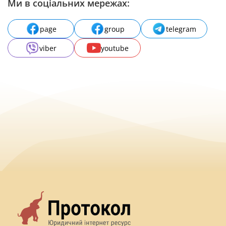
Ми в соціальних мережах:
page
group
telegram
viber
youtube