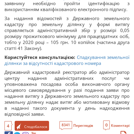
заявнику необхідно пройти ідентифікацію з
використанням кваліфікованого електронного підпису.
За надання відомостей з Державного земельного
кадастру про земельну ділянку у формі витягу
справляється адміністративний збір у розмірі 0,05
розміру прожиткового мінімуму для працездатних осіб,
тобто у 2020 році – 105 грн. 10 копійок (частина друга
статті 41 Закону).
Користуйтеся консультацією:
Спадкування земельної
ділянки за відсутності кадастрового номера
Державний кадастровий реєстратор або адміністратор
центру надання адміністративних послуг чи
уповноважена посадова особа виконавчого органу
місцевого самоврядування у разі подання заяви про
надання витягу з Державного земельного кадастру про
земельну ділянку надає витяг або мотивовану відмову
в наданні такого документа у день надходження
відповідної заяви.
0
8341
4
Переглядів
Коментарі
Сподобалося