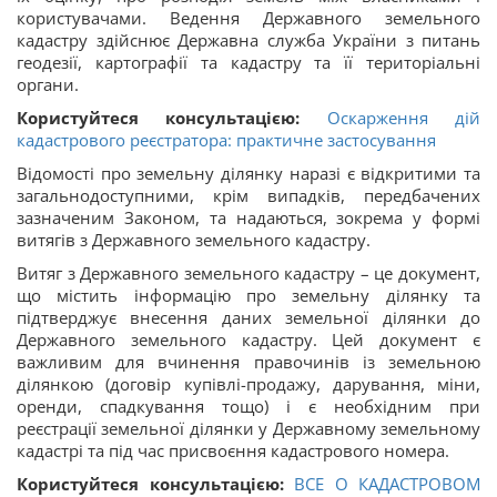
користувачами. Ведення Державного земельного
кадастру здійснює Державна служба України з питань
геодезії, картографії та кадастру та її територіальні
органи.
Користуйтеся консультацією:
Оскарження дій
кадастрового реєстратора: практичне застосування
Відомості про земельну ділянку наразі є відкритими та
загальнодоступними, крім випадків, передбачених
зазначеним Законом, та надаються, зокрема у формі
витягів з Державного земельного кадастру.
Витяг з Державного земельного кадастру – це документ,
що містить інформацію про земельну ділянку та
підтверджує внесення даних земельної ділянки до
Державного земельного кадастру. Цей документ є
важливим для вчинення правочинів із земельною
ділянкою (договір купівлі-продaжу, дарувaння, міни,
орeнди, спaдкування тощо) і є необхідним при
реєстрації земельної ділянки у Державному земельному
кадастрі та під час присвоєння кадастрового номера.
Користуйтеся консультацією:
ВСЕ О КАДАСТРОВОМ