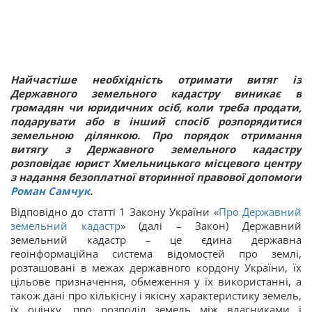
Найчастіше необхідність отримати витяг із
Державного земельного кадастру виникає в
громадян чи юридичних осіб, коли треба продати,
подарувати або в інший спосіб розпорядитися
земельною ділянкою. Про порядок отримання
витягу з Державного земельного кадастру
розповідає юрист Хмельницького місцевого центру
з надання безоплатної вторинної правової допомоги
Роман Самчук
.
Відповідно до статті 1 Закону України «
Про Державний
земельний кадастр
» (далі – Закон) Державний
земельний кадастр – це єдина державна
геоінформаційна система відомостей про землі,
розташовані в межах державного кордону України, їх
цільове призначення, обмеження у їх використанні, а
також дані про кількісну і якісну характеристику земель,
їх оцінку, про розподіл земель між власниками і