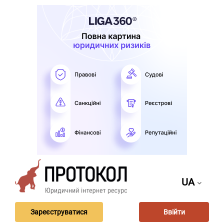
UA
Зареєструватися
Ввійти