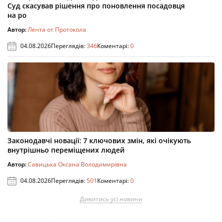
Суд скасував рішення про поновлення посадовця
на ро
Автор:
Лента от Протокола
04.08.2026
Переглядів:
346
Коментарі:
0
Законодавчі новації: 7 ключових змін, які очікують
внутрішньо переміщених людей
Автор:
Савицька Оксана Володимирівна
04.08.2026
Переглядів:
501
Коментарі:
0
Дивитись усі новини