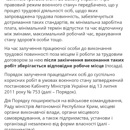
правовий режим воєнного стану» передбачено, що у
процесі трудової діяльності осіб, щодо яких
запроваджена трудова повинність, забезпечується
дотримання таких стандартів, як мінімальна заробітна
плата, мінімальний термін відпустки та час відпочинку
між змінами, максимальний робочий час, врахування
стану здоров’я особи тощо.
На час залучення працюючої особи до виконання
трудової повинності поза місцем її роботи за трудовим
договором за нею
після закінчення виконання таких
робіт зберігається відповідне робоче місце
(посада).
Порядок залучення працездатних осіб до суспільно
корисних робіт в умовах воєнного стану затверджений
постановою Кабінету Міністрів України від 13 липня
2011 року № 753 (далі – Порядок).
Дія Порядку поширюється на військове командування,
Раду міністрів Автономної Республіки Крим, місцеві
органи виконавчої влади, органи місцевого
самоврядування, а також підприємства, установи і
організації незалежно від форми власності (далі -
підприємства).