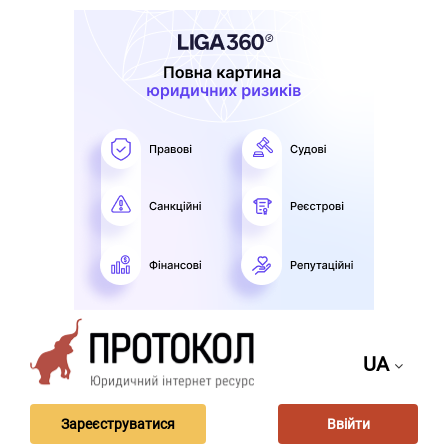
UA
Зареєструватися
Ввійти