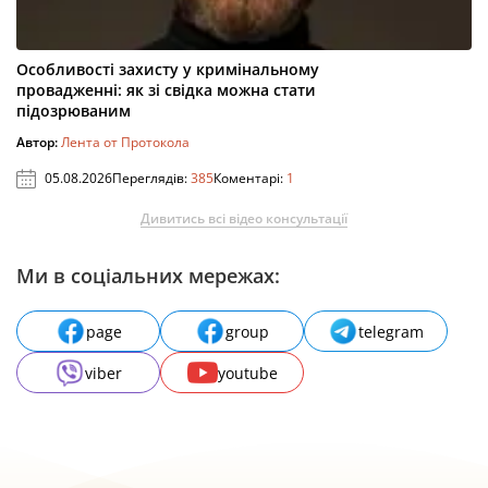
Особливості захисту у кримінальному
провадженні: як зі свідка можна стати
підозрюваним
Автор:
Лента от Протокола
05.08.2026
Переглядів:
385
Коментарі:
1
Дивитись всі відео консультації
Ми в соціальних мережах:
page
group
telegram
viber
youtube