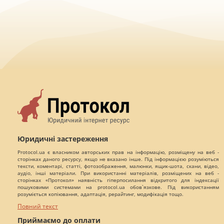
Юридичні застереження
Protocol.ua є власником авторських прав на інформацію, розміщену на веб -
сторінках даного ресурсу, якщо не вказано інше. Під інформацією розуміються
тексти, коментарі, статті, фотозображення, малюнки, ящик-шота, скани, відео,
аудіо, інші матеріали. При використанні матеріалів, розміщених на веб -
сторінках «Протокол» наявність гіперпосилання відкритого для індексації
пошуковими системами на protocol.ua обов`язкове. Під використанням
розуміється копіювання, адаптація, рерайтинг, модифікація тощо.
Повний текст
Приймаємо до оплати