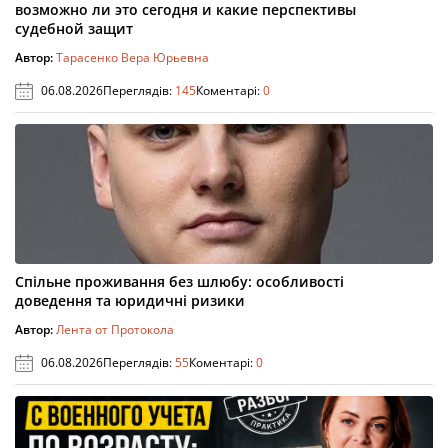
возможно ли это сегодня и какие перспективы
судебной защит
Автор:
Тарасенко Вера Юрьевна
06.08.2026
Переглядів:
145
Коментарі:
0
Спільне проживання без шлюбу: особливості
доведення та юридичні ризики
Автор:
Лента от Протокола
06.08.2026
Переглядів:
55
Коментарі:
0