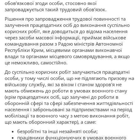
обов’язкової згоди особи, стосовно якої
запроваджується такий трудовий обов’язок.
Рішення про запровадження трудової повинності та
залучення працездатних осіб до виконання суспільно
корисних робіт, яке доводиться до відома населення
через засоби масової інформації, приймає військове
командування разом з Радою міністрів Автономної
Республіки Крим, місцевими органами виконавчої
влади та органами місцевого самоврядування, а якщо
це неможливо, самостійно.
До суспільно корисних робіт залучаються працездатні
особи, у тому числі особи, що не підлягають призову на
військову службу, які за віком і станом здоров'я не
мають обмежень до роботи в умовах воєнного стану
(крім працездатних осіб, що залучені до роботи в
оборонній сфері та сфері забезпечення життєдіяльності
населення і заброньовані за підприємствами на період
мобілізації та воєнного часу з метою виконання робіт,
що мають оборонний характер), а саме:
безробітні та інші незайняті особи;
працівники функціонуючих в умовах воєнного