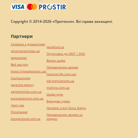
Copyright © 2014-2026 «Протокол». Всі права захищені.
Партнери
Сережки з діамантами
pereklad.ua
alliancetechnika.ua
Підготовка до НМТ / ЗНО
миралинкс
Винна шафа
Веб мастер
Перевезення хворих
https://motokosmos.ua/
hospice-life.com.ua/
Синтезатори
mk-translations.ua
perevod.agency
maltina.com.ua
agrotechnika.com.ua
Шафи купе
europeservice.com.ua
Брендові сумки
текст юа
Натяжні стелі Nova Stelya
Посилання
Перевезення хворих за
kievperevod.com.ua
кордон