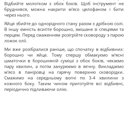
Відбийте молотком з обох боків. Щоб інструмент не
бруднився, можна накрити м'ясо целофаном і бити
через нього.
Яйця збийте до однорідного стану разом з дрібкою солі.
В іншу ємність всипте борошно, змішане зі спеціями та
перцем. Перед смаженням розігрійте сковороду з парою
ложок олії.
Ми вже розібралися раніше, що спочатку в відбивних:
борошно чи яйце. Тому спершу обмакуємо м'ясні
шматочки в борошняній суміші з обох боків, чекаємо
пару хвилин, а потім занурюємо в яєчну. Викладаємо
м'ясо в паніровці на гарячу поверхню сковорідки.
Смажимо на середньому вогні по 3-4 хвилини з
кожного боку. Таким чином приготуйте всі відбивні,
періодично підливаючи олію.