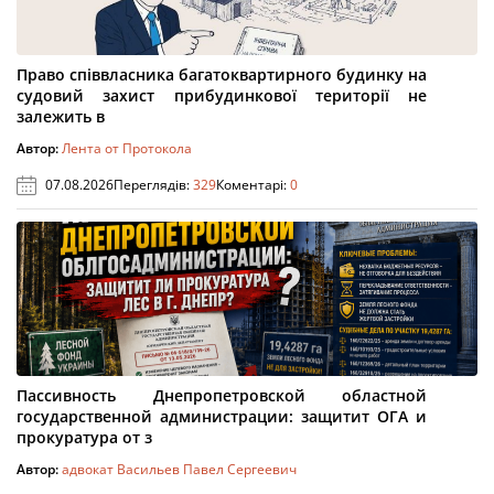
Право співвласника багатоквартирного будинку на
судовий захист прибудинкової території не
залежить в
Автор:
Лента от Протокола
07.08.2026
Переглядів:
329
Коментарі:
0
Пассивность Днепропетровской областной
государственной администрации: защитит ОГА и
прокуратура от з
Автор:
адвокат Васильев Павел Сергеевич