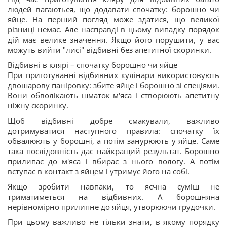
людей вагаються, що додавати спочатку: борошно чи
яйце. На перший погляд може здатися, що великої
різниці немає. Але насправді в цьому випадку порядок
дій має велике значення. Якщо його порушити, у вас
можуть вийти "лисі" відбивні без апетитної скоринки.
Відбивні в клярі – спочатку борошно чи яйце
При приготуванні відбивних кулінари використовують
двошарову паніровку: збите яйце і борошно зі спеціями.
Вони обволікають шматок м'яса і створюють апетитну
ніжну скоринку.
Щоб відбивні добре смакували, важливо
дотримуватися наступного правила: спочатку їх
обвалюють у борошні, а потім занурюють у яйце. Саме
така послідовність дає найкращий результат. Борошно
прилипає до м'яса і вбирає з нього вологу. А потім
вступає в контакт з яйцем і утримує його на собі.
Якщо зробити навпаки, то яєчна суміш не
триматиметься на відбивних. А борошняна
нерівномірно прилипне до яйця, утворюючи грудочки.
При цьому важливо не тільки знати, в якому порядку