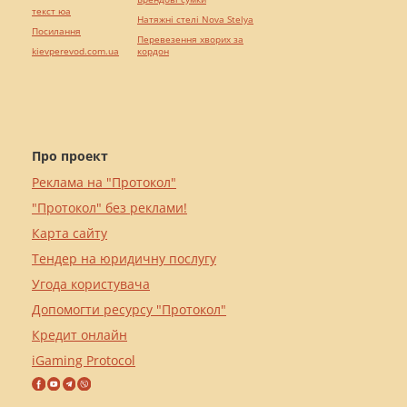
текст юа
Натяжні стелі Nova Stelya
Посилання
Перевезення хворих за
kievperevod.com.ua
кордон
Про проект
Реклама на "Протокол"
"Протокол" без реклами!
Карта сайту
Тендер на юридичну послугу
Угода користувача
Допомогти ресурсу "Протокол"
Кредит онлайн
iGaming Protocol