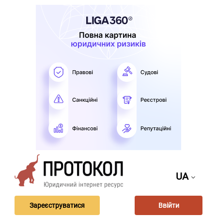
UA
Зареєструватися
Ввійти