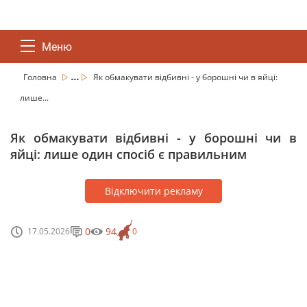
Меню
...
Головна
Як обмакувати відбивні - у борошні чи в яйці:
лише...
Як обмакувати відбивні - у борошні чи в
яйці: лише один спосіб є правильним
Відключити рекламу
0
94
17.05.2026
0