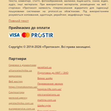
тексти, коментарі, статті, фотозображення, малюнки, ящик-шота, скани, відео,
аудіо, інші матеріали. При використанні матеріалів, розміщених на веб -
сторінках «Протокол» наявність гіперпосилання відкритого для індексації
пошуковими системами на protocol.ua обов`язкове. Під використанням
розуміється копіювання, адаптація, рерайтинг, модифікація тощо.
Повний текст
Приймаємо до оплати
Copyright © 2014-2026 «Протокол». Всі права захищені.
Партнери
Сережки з діамантами
pereklad.ua
alliancetechnika.ua
Підготовка до НМТ / ЗНО
миралинкс
Винна шафа
Веб мастер
Перевезення хворих
https://motokosmos.ua/
hospice-life.com.ua/
Синтезатори
mk-translations.ua
perevod.agency
maltina.com.ua
agrotechnika.com.ua
Шафи купе
europeservice.com.ua
Брендові сумки