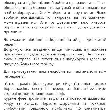
обмакувати відбивні, але й робити це правильно. Після
обвалювання в борошні не занурюйте м'ясні шматочки
в яйце відразу, а дайте їм відпочити пару хвилин. Якщо
зробити все швидко, то паніровка під час смаження
може відвалитися. Але при дотриманні такої хитрості
борошно спочатку вбере вологу з м'яса і добре до нього
прилипне.
Як смажити відбивні в борошні та яйці – детальний
рецепт
Дотримуючись згаданих вище тонкощів, ви зможете
приготувати чудові відбивні з першого разу. Це проста і
смачна страва, яка готується нашвидкоруч і ідеально
пасує до будь-якого гарніру.
Для приготування вам знадобляться такі знайомі всім
інгредієнти:
п'ятсот грамів філе курки;три яйця;п'ять-шість ложок
борошна;сіль, спеції та перець за бажанням;чотири
столові ложки соняшникової олії.
Куряче філе промийте, видаліть з поверхні шматочки
жиру та хрящів. Наріжте широкими та тонкими
скибочками товщиною приблизно 1,5 сантиметра.