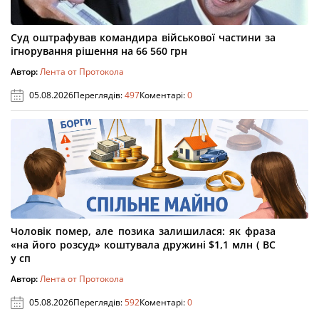
Суд оштрафував командира військової частини за
ігнорування рішення на 66 560 грн
Автор:
Лента от Протокола
05.08.2026
Переглядів:
497
Коментарі:
0
Чоловік помер, але позика залишилася: як фраза
«на його розсуд» коштувала дружині $1,1 млн ( ВС
у сп
Автор:
Лента от Протокола
05.08.2026
Переглядів:
592
Коментарі:
0