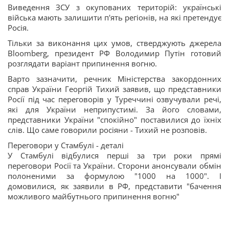
Виведення ЗСУ з окупованих територій: українські
війська мають залишити п'ять регіонів, на які претендує
Росія.
Тільки за виконання цих умов, стверджують джерела
Bloomberg, президент РФ Володимир Путін готовий
розглядати варіант припинення вогню.
Варто зазначити, речник Міністерства закордонних
справ України Георгій Тихий заявив, що представники
Росії під час переговорів у Туреччині озвучували речі,
які для України неприпустимі. За його словами,
представники України "спокійно" поставилися до їхніх
слів. Що саме говорили росіяни - Тихий не розповів.
Переговори у Стамбулі - деталі
У Стамбулі відбулися перші за три роки прямі
переговори Росії та України. Сторони анонсували обмін
полоненими за формулою "1000 на 1000". І
домовилися, як заявили в РФ, представити "бачення
можливого майбутнього припинення вогню"