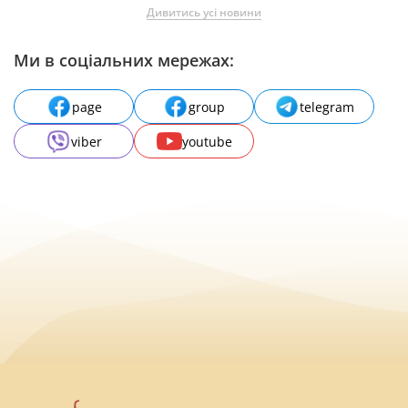
Дивитись усі новини
Ми в соціальних мережах:
page
group
telegram
viber
youtube