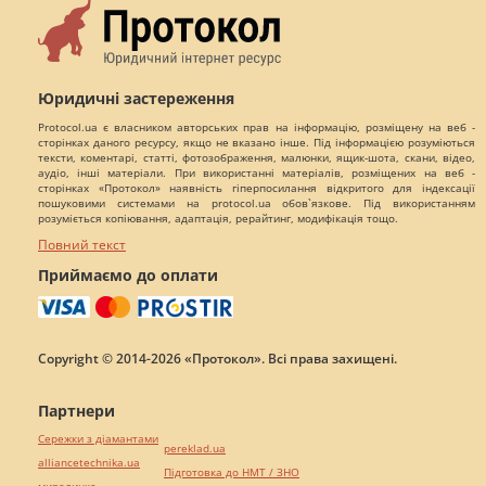
Юридичні застереження
Protocol.ua є власником авторських прав на інформацію, розміщену на веб -
сторінках даного ресурсу, якщо не вказано інше. Під інформацією розуміються
тексти, коментарі, статті, фотозображення, малюнки, ящик-шота, скани, відео,
аудіо, інші матеріали. При використанні матеріалів, розміщених на веб -
сторінках «Протокол» наявність гіперпосилання відкритого для індексації
пошуковими системами на protocol.ua обов`язкове. Під використанням
розуміється копіювання, адаптація, рерайтинг, модифікація тощо.
Повний текст
Приймаємо до оплати
Copyright © 2014-2026 «Протокол». Всі права захищені.
Партнери
Сережки з діамантами
pereklad.ua
alliancetechnika.ua
Підготовка до НМТ / ЗНО