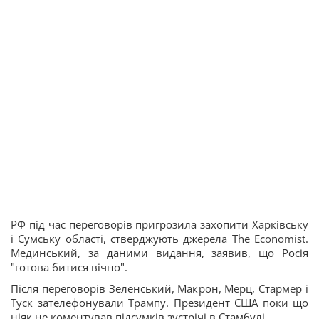
РФ під час переговорів пригрозила захопити Харківську
і Сумську області, стверджують джерела The Economist.
Мединський, за даними видання, заявив, що Росія
"готова битися вічно".
Після переговорів Зеленський, Макрон, Мерц, Стармер і
Туск зателефонували Трампу. Президент США поки що
ніяк не коментував підсумків зустрічі в Стамбулі.