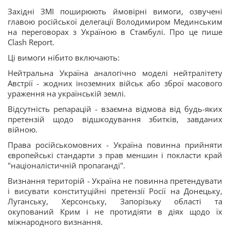
Західні ЗМІ поширюють ймовірні вимоги, озвучені
главою російської делегації Володимиром Мединським
на переговорах з Україною в Стамбулі. Про це пише
Clash Report.
Ці вимоги нібито включають:
Нейтральна Україна аналогічно моделі нейтралітету
Австрії - жодних іноземних військ або зброї масового
ураження на українській землі.
Відсутність репарацій - взаємна відмова від будь-яких
претензій щодо відшкодування збитків, завданих
війною.
Права російськомовних - Україна повинна прийняти
європейські стандарти з прав меншин і покласти край
"націоналістичній пропаганді".
Визнання територій - Україна не повинна претендувати
і висувати конституційні претензії Росії на Донецьку,
Луганську, Херсонську, Запорізьку області та
окупований Крим і не протидіяти в діях щодо їх
міжнародного визнання.