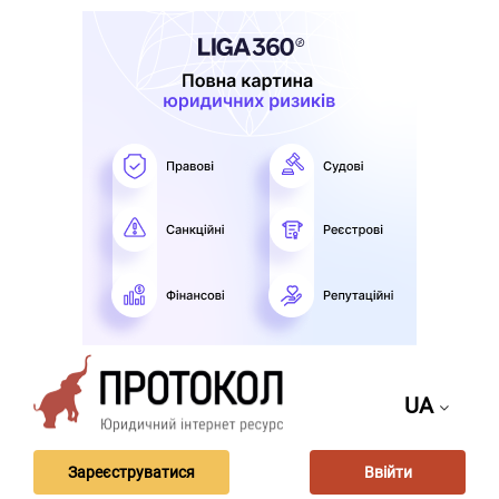
UA
Зареєструватися
Ввійти