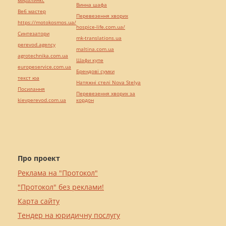
миралинкс
Винна шафа
Веб мастер
Перевезення хворих
https://motokosmos.ua/
hospice-life.com.ua/
Синтезатори
mk-translations.ua
perevod.agency
maltina.com.ua
agrotechnika.com.ua
Шафи купе
europeservice.com.ua
Брендові сумки
текст юа
Натяжні стелі Nova Stelya
Посилання
Перевезення хворих за
kievperevod.com.ua
кордон
Про проект
Реклама на "Протокол"
"Протокол" без реклами!
Карта сайту
Тендер на юридичну послугу