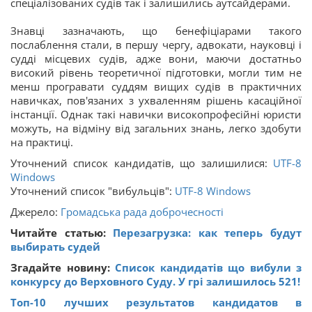
спеціалізованих судів так і залишились аутсайдерами.
Знавці зазначають, що бенефіціарами такого
послаблення стали, в першу чергу, адвокати, науковці і
судді місцевих судів, адже вони, маючи достатньо
високий рівень теоретичної підготовки, могли тим не
менш програвати суддям вищих судів в практичних
навичках, пов'язаних з ухваленням рішень касаційної
інстанції. Однак такі навички високопрофесійні юристи
можуть, на відміну від загальних знань, легко здобути
на практиці.
Уточнений список кандидатів, що залишилися:
UTF-8
Windows
Уточнений список "вибульців":
UTF-8
Windows
Джерело:
Громадська рада доброчесності
Читайте статью:
Перезагрузка: как теперь будут
выбирать судей
Згадайте новину:
Список кандидатів що вибули з
конкурсу до Верховного Суду. У грі залишилось 521!
Топ-10 лучших результатов кандидатов в