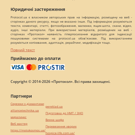
Юридичні застереження
Protocol.ua є власником авторських прав на інформацію, розміщену на веб -
сторінках даного ресурсу, якщо не вказано інше. Під інформацією розуміються
тексти, коментарі, статті, фотозображення, малюнки, ящик-шота, скани, відео,
аудіо, інші матеріали. При використанні матеріалів, розміщених на веб -
сторінках «Протокол» наявність гіперпосилання відкритого для індексації
пошуковими системами на protocol.ua обов`язкове. Під використанням
розуміється копіювання, адаптація, рерайтинг, модифікація тощо.
Повний текст
Приймаємо до оплати
Copyright © 2014-2026 «Протокол». Всі права захищені.
Партнери
Сережки з діамантами
pereklad.ua
alliancetechnika.ua
Підготовка до НМТ / ЗНО
миралинкс
Винна шафа
Веб мастер
Перевезення хворих
https://motokosmos.ua/
hospice-life.com.ua/