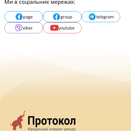
Ми в соціальних мережах:
page
group
telegram
viber
youtube