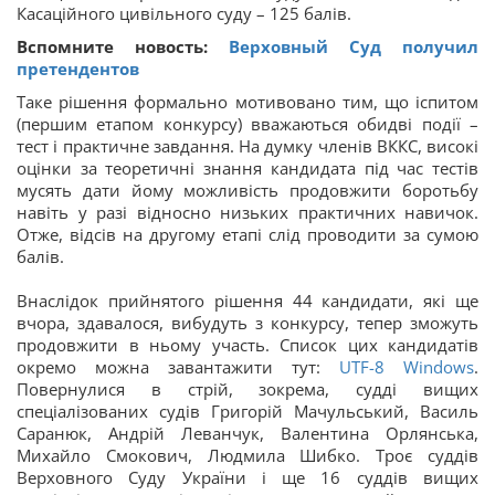
Касаційного цивільного суду – 125 балів.
Вспомните новость:
Верховный Суд получил
претендентов
Таке рішення формально мотивовано тим, що іспитом
(першим етапом конкурсу) вважаються обидві події –
тест і практичне завдання. На думку членів ВККС, високі
оцінки за теоретичні знання кандидата під час тестів
мусять дати йому можливість продовжити боротьбу
навіть у разі відносно низьких практичних навичок.
Отже, відсів на другому етапі слід проводити за сумою
балів.
Внаслідок прийнятого рішення 44 кандидати, які ще
вчора, здавалося, вибудуть з конкурсу, тепер зможуть
продовжити в ньому участь. Список цих кандидатів
окремо можна завантажити тут:
UTF-8
Windows
.
Повернулися в стрій, зокрема, судді вищих
спеціалізованих судів Григорій Мачульський, Василь
Саранюк, Андрій Леванчук, Валентина Орлянська,
Михайло Смокович, Людмила Шибко. Троє суддів
Верховного Суду України і ще 16 суддів вищих