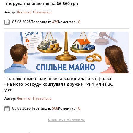
ігнорування рішення на 66 560 грн
Автор:
Лента от Протокола
05.08.2026
Переглядів:
479
Коментарі:
0
Чоловік помер, але позика залишилася: як фраза
«на його розсуд» коштувала дружині $1,1 млн ( ВС
у сп
Автор:
Лента от Протокола
05.08.2026
Переглядів:
568
Коментарі:
0
Дивитись усі новини