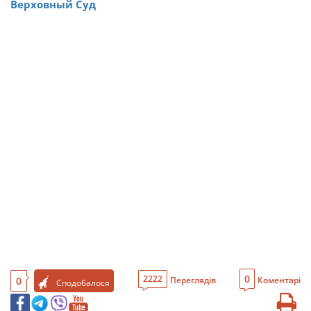
Верховный Суд
0
2222
0
Переглядів
Коментарі
Сподобалося