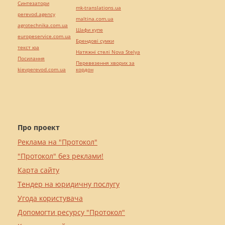
Синтезатори
mk-translations.ua
perevod.agency
maltina.com.ua
agrotechnika.com.ua
Шафи купе
europeservice.com.ua
Брендові сумки
текст юа
Натяжні стелі Nova Stelya
Посилання
Перевезення хворих за
kievperevod.com.ua
кордон
Про проект
Реклама на "Протокол"
"Протокол" без реклами!
Карта сайту
Тендер на юридичну послугу
Угода користувача
Допомогти ресурсу "Протокол"