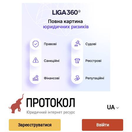
UA
Зареєструватися
Ввійти