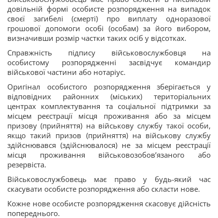
довільній формі особисте розпорядження на випадок
своєї загибелі (смерті) про виплату одноразової
грошової допомоги особі (особам) за його вибором,
визначивши розмір частки таких осіб у відсотках.
Справжність підпису військовослужбовця на
особистому розпорядженні засвідчує командир
військової частини або нотаріус.
Оригінал особистого розпорядження зберігається у
відповідних районних (міських) територіальних
центрах комплектування та соціальної підтримки за
місцем реєстрації місця проживання або за місцем
призову (прийняття) на військову службу такої особи,
якщо такий призов (прийняття) на військову службу
здійснювався (здійснювалося) не за місцем реєстрації
місця проживання військовозобов’язаного або
резервіста.
Військовослужбовець має право у будь-який час
скасувати особисте розпорядження або скласти нове.
Кожне нове особисте розпорядження скасовує дійсність
попереднього.