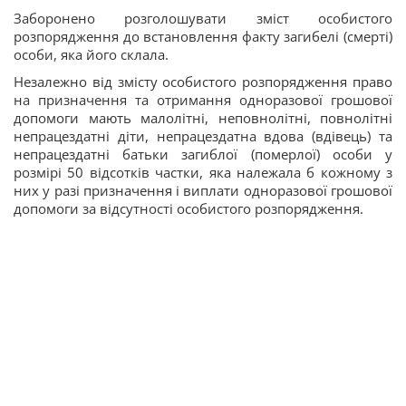
Заборонено розголошувати зміст особистого
розпорядження до встановлення факту загибелі (смерті)
особи, яка його склала.
Незалежно від змісту особистого розпорядження право
на призначення та отримання одноразової грошової
допомоги мають малолітні, неповнолітні, повнолітні
непрацездатні діти, непрацездатна вдова (вдівець) та
непрацездатні батьки загиблої (померлої) особи у
розмірі 50 відсотків частки, яка належала б кожному з
них у разі призначення і виплати одноразової грошової
допомоги за відсутності особистого розпорядження.