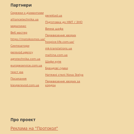
Партнери
Сережки з діамантами
pereklad.ua
alliancetechnika.ua
Підготовка до НМТ / ЗНО
миралинкс
Винна шафа
Веб мастер
Перевезення хворих
https://motokosmos.ua/
hospice-life.com.ua/
Синтезатори
mk-translations.ua
perevod.agency
maltina.com.ua
agrotechnika.com.ua
Шафи купе
europeservice.com.ua
Брендові сумки
текст юа
Натяжні стелі Nova Stelya
Посилання
Перевезення хворих за
kievperevod.com.ua
кордон
Про проект
Реклама на "Протокол"