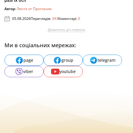
разі їх осп
Автор:
Лента от Протокола
05.08.2026
Переглядів:
393
Коментарі:
0
Дивитись усі новини
Ми в соціальних мережах:
page
group
telegram
viber
youtube