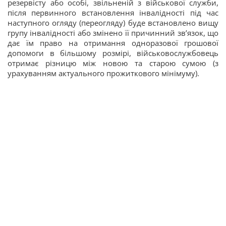
резервісту або особі, звільненій з військової служби,
після первинного встановлення інвалідності під час
наступного огляду (переогляду) буде встановлено вищу
групу інвалідності або змінено її причинний зв’язок, що
дає їм право на отримання одноразової грошової
допомоги в більшому розмірі, військовослужбовець
отримає різницю між новою та старою сумою (з
урахуванням актуального прожиткового мінімуму).