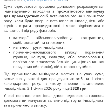
Сума одноразової грошової допомоги розраховується
індивідуально, виходячи з
прожиткового мінімуму
для працездатних осіб
, встановленого на 1 січня того
року, коли було вперше встановлено інвалідність або
ступінь втрати працездатності і може відрізнятися в
залежності від ряду факторів:
категорії військовослужбовця: контрактник,
мобілізований чи строковик,
наявності групи інвалідності,
причинно-наслідкового зв’язку поранення
(травми, контузії, каліцтва) або захворювання,
пов’язаного із захистом Батьківщини (виконанням
посадових обовʼязків), військовою службою.
Під прожитковим мінімумом мається на увазі сума,
зазначена у законі для працездатних осіб на 1 січня
календарного року, в якому вперше встановлено
інвалідність. З 1 січня 2026 року – це
3328 грн
.
У разі встановлення інвалідності одноразова грошова
допомога виплачується залежно від групи інвалідності
та її причинного зв’язку: