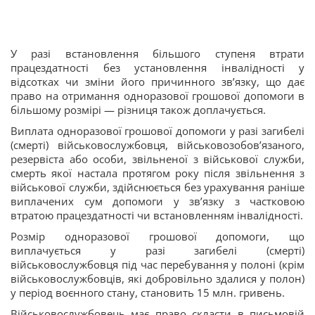
У разі встановлення більшого ступеня втрати
працездатності без установлення інвалідності у
відсотках чи зміни його причинного зв’язку, що дає
право на отримання одноразової грошової допомоги в
більшому розмірі — різниця також доплачується.
Виплата одноразової грошової допомоги у разі загибелі
(смерті) військовослужбовця, військовозобов’язаного,
резервіста або особи, звільненої з військової служби,
смерть якої настала протягом року після звільнення з
військової служби, здійснюється без урахування раніше
виплачених сум допомоги у зв’язку з частковою
втратою працездатності чи встановленням інвалідності.
Розмір одноразової грошової допомоги, що
виплачується у разі загибелі (смерті)
військовослужбовця під час перебування у полоні (крім
військовослужбовців, які добровільно здалися у полон)
у період воєнного стану, становить 15 млн. гривень.
Військовослужбовець має право скласти в письмовій