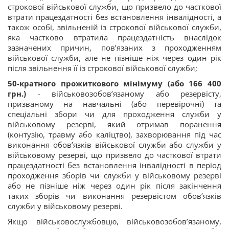
строкової військової служби, що призвело до часткової
втрати працездатності без встановлення інвалідності, а
також особі, звільненій із строкової військової служби,
яка частково втратила працездатність внаслідок
зазначених причин, пов’язаних з проходженням
військової служби, але не пізніше ніж через один рік
після звільнення її із строкової військової служби;
50-кратного прожиткового мінімуму (або 166 400
грн.)
- військовозобов’язаному або резервісту,
призваному на навчальні (або перевірочні) та
спеціальні збори чи для проходження служби у
військовому резерві, який отримав поранення
(контузію, травму або каліцтво), захворювання під час
виконання обов’язків військової служби або служби у
військовому резерві, що призвело до часткової втрати
працездатності без встановлення інвалідності в період
проходження зборів чи служби у військовому резерві
або не пізніше ніж через один рік після закінчення
таких зборів чи виконання резервістом обов’язків
служби у військовому резерві.
Якщо військовослужбовцю, військовозобов’язаному,