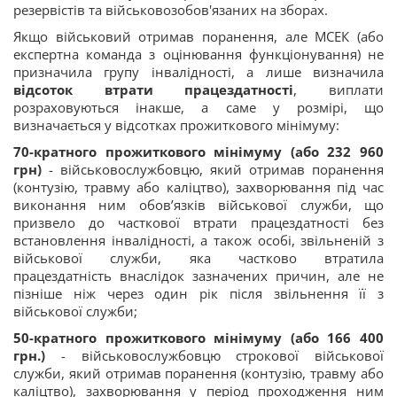
резервістів та військовозобов'язаних на зборах.
Якщо військовий отримав поранення, але МСЕК (або
експертна команда з оцінювання функціонування) не
призначила групу інвалідності, а лише визначила
відсоток втрати працездатності
, виплати
розраховуються інакше, а саме у розмірі, що
визначається у відсотках прожиткового мінімуму:
70-кратного прожиткового мінімуму (або 232 960
грн)
- військовослужбовцю, який отримав поранення
(контузію, травму або каліцтво), захворювання під час
виконання ним обов’язків військової служби, що
призвело до часткової втрати працездатності без
встановлення інвалідності, а також особі, звільненій з
військової служби, яка частково втратила
працездатність внаслідок зазначених причин, але не
пізніше ніж через один рік після звільнення її з
військової служби;
50-кратного прожиткового мінімуму (або 166 400
грн.)
- військовослужбовцю строкової військової
служби, який отримав поранення (контузію, травму або
каліцтво), захворювання у період проходження ним