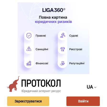
UA
Зареєструватися
Ввійти