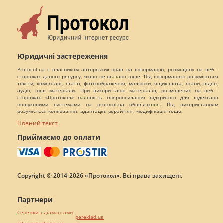
Юридичні застереження
Protocol.ua є власником авторських прав на інформацію, розміщену на веб -
сторінках даного ресурсу, якщо не вказано інше. Під інформацією розуміються
тексти, коментарі, статті, фотозображення, малюнки, ящик-шота, скани, відео,
аудіо, інші матеріали. При використанні матеріалів, розміщених на веб -
сторінках «Протокол» наявність гіперпосилання відкритого для індексації
пошуковими системами на protocol.ua обов`язкове. Під використанням
розуміється копіювання, адаптація, рерайтинг, модифікація тощо.
Повний текст
Приймаємо до оплати
Copyright © 2014-2026 «Протокол». Всі права захищені.
Партнери
Сережки з діамантами
pereklad.ua
alliancetechnika.ua