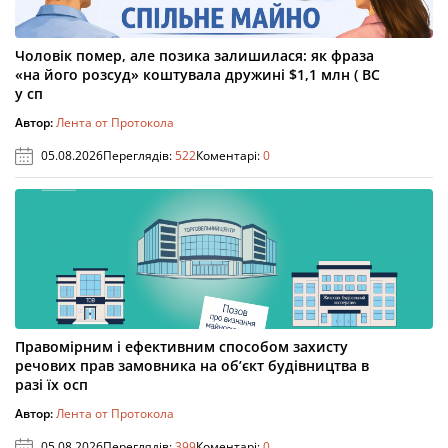
Чоловік помер, але позика залишилася: як фраза
«на його розсуд» коштувала дружині $1,1 млн ( ВС
у сп
Автор:
Лента от Протокола
05.08.2026
Переглядів:
522
Коментарі:
0
Правомірним і ефективним способом захисту
речових прав замовника на об’єкт будівництва в
разі їх осп
Автор:
Лента от Протокола
05.08.2026
Переглядів:
399
Коментарі:
0