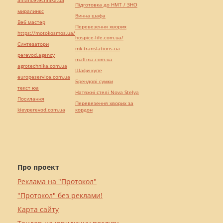
Підготовка до НМТ / ЗНО
миралинкс
Винна шафа
Веб мастер
Перевезення хворих
https://motokosmos.ua/
hospice-life.com.ua/
Синтезатори
mk-translations.ua
perevod.agency
maltina.com.ua
agrotechnika.com.ua
Шафи купе
europeservice.com.ua
Брендові сумки
текст юа
Натяжні стелі Nova Stelya
Посилання
Перевезення хворих за
kievperevod.com.ua
кордон
Про проект
Реклама на "Протокол"
"Протокол" без реклами!
Карта сайту