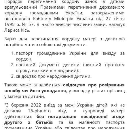
Порядок перетинання кордону жінок з дітьми
врегульований Правилами перетинання державного
кордону громадянами України, затвердженими
постановою Кабінету Міністрів України від 27 січня
1995 р. № 57. В нього внесли численні зміни, нагадує
Лариса Кісь.
Зараз для перетинання кордону матері з дитиною
потрібно мати з собою такі документи:
паспорт громадянина України для виїзду за
кордон;
проїзний документ дитини (чинний протягом
строку, на який він виданий);
свідоцтво про народження дитини.
Також може знадобиться
свідоцтво про розірвання
шлюбу чи його укладання
, у випадку різних прізвищ
у матері та дитини.
"З березня 2022 виїзд за межі України дітей, які не
досягли 16-річного віку, в супроводі матері
здійснюється
без нотаріально посвідченої згоди
другого з батьків
та за наявності паспорта
громадянина України або свідоцтва про народження