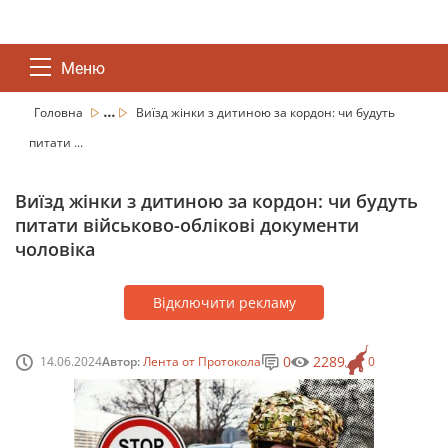
Меню
...
Головна
Виїзд жінки з дитиною за кордон: чи будуть
питати ...
Виїзд жінки з дитиною за кордон: чи будуть
питати військово-облікові документи
чоловіка
Відключити рекламу
0
2289
14.06.2024
Автор:
Лента от Протокола
0