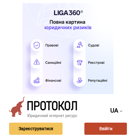
UA
Зареєструватися
Ввійти