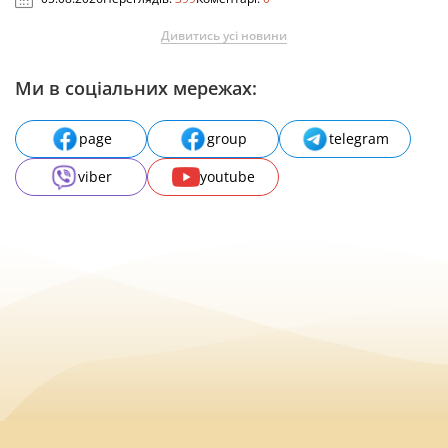
Дивитись усі новини
Ми в соціальних мережах:
page
group
telegram
viber
youtube