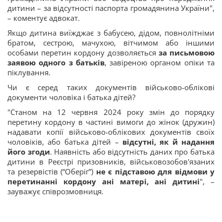
дитини – за відсутності паспорта громадянина України",
– коментує адвокат.
Якщо дитина виїжджає з бабусею, дідом, повнолітніми
братом, сестрою, мачухою, вітчимом або іншими
особами перетин кордону дозволяється
за письмовою
заявою одного з батьків
, завіреною органом опіки та
піклування.
Чи є серед таких документів військово-облікові
документи чоловіка і батька дітей?
"Станом на 12 червня 2024 року змін до порядку
перетину кордону в частині вимоги до жінок (дружин)
надавати копії військово-облікових документів своїх
чоловіків, або батька дітей –
відсутні, як й надання
його згоди
. Наявність або відсутність даних про батька
дитини в Реєстрі призовників, військовозобов'язаних
та резервістів (“Оберіг”)
не є підставою для відмови у
перетинанні кордону ані матері, ані дитині
", –
зауважує співрозмовниця.