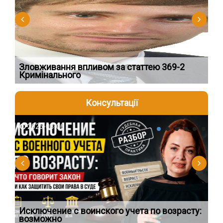
Зловживання впливом за статтею 369-2
Пе
Кримінального
пі
Консультації
2026-08-06
2
Исключение с воинского учета по возрасту:
Сп
возможно
ос