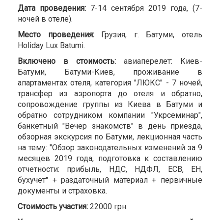
Дата проведения:
7-14 сентября 2019 года, (7-
ночей в отеле).
Место проведения:
Грузия, г. Батуми, отель
Holiday Lux Batumi.
Включено в стоимость:
авиаперелет: Киев-
Батуми, Батуми-Киев, проживание в
апартаментах отеля, категория "ЛЮКС" - 7 ночей,
трансфер из аэропорта до отеля и обратно,
сопровождение группы из Киева в Батуми и
обратно сотрудником компании "Укрсеминар",
банкетный "Вечер знакомств" в день приезда,
обзорная экскурсия по Батуми, лекционная часть
на тему: "Обзор законодательных изменений за 9
месяцев 2019 года, подготовка к составлению
отчетности: прибыль, НДС, НДФЛ, ЕСВ, ЕН,
бухучет" + раздаточный материал + первичные
документы и страховка.
Стоимость участия:
22000 грн.