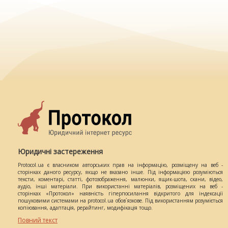
Юридичні застереження
Protocol.ua є власником авторських прав на інформацію, розміщену на веб -
сторінках даного ресурсу, якщо не вказано інше. Під інформацією розуміються
тексти, коментарі, статті, фотозображення, малюнки, ящик-шота, скани, відео,
аудіо, інші матеріали. При використанні матеріалів, розміщених на веб -
сторінках «Протокол» наявність гіперпосилання відкритого для індексації
пошуковими системами на protocol.ua обов`язкове. Під використанням розуміється
копіювання, адаптація, рерайтинг, модифікація тощо.
Повний текст