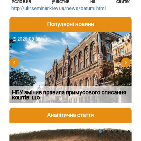
Условия участия на сайте:
http://ukrseminar.kiev.ua/news/batumi.html
Популярні новини
2026-08-06
2
НБУ змінив правила примусового списання
Як
коштів: що
шк
Аналітична стаття
2026-08-04
2