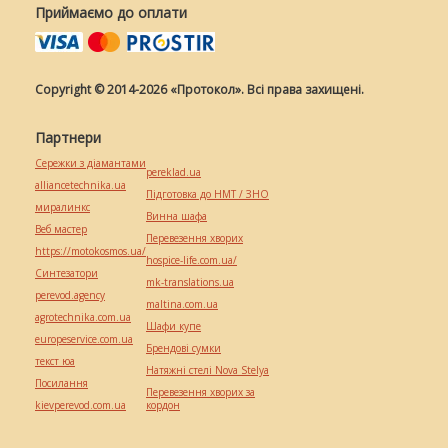
Приймаємо до оплати
Copyright © 2014-2026 «Протокол». Всі права захищені.
Партнери
Сережки з діамантами
pereklad.ua
alliancetechnika.ua
Підготовка до НМТ / ЗНО
миралинкс
Винна шафа
Веб мастер
Перевезення хворих
https://motokosmos.ua/
hospice-life.com.ua/
Синтезатори
mk-translations.ua
perevod.agency
maltina.com.ua
agrotechnika.com.ua
Шафи купе
europeservice.com.ua
Брендові сумки
текст юа
Натяжні стелі Nova Stelya
Посилання
Перевезення хворих за
kievperevod.com.ua
кордон