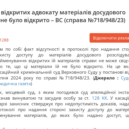
у відкритих адвокату матеріалів досудового
 не було відкрито – ВС (справа №718/948/23)
Відключити рекл
1288
м по собі факт відсутності в протоколі про надання сто
ахисту доступу до матеріалів досудового розслідув
йменування відкритих їй матеріалів справи не може свід
о те, що ці матеріали їй не було відкрито. На це вк
саційний кримінальний суд Верховного Суду у постанові ві
пня 2024 року по справі №718/948/23. (
Джерело :
Суд
идична газета
)
к, місцевий суд, з яким погодився суд апеляційної інстан
знав винуватою та засудив особу за ст.
128
КК
. У касаці
арзі захисник стверджує про недопустимість доказів, над
токолі про надання стороні захисту доступу до матері
менування матеріалів, до яких було надано доступ, 