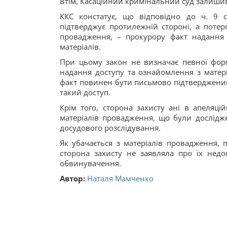
Втім, Касаційний кримінальний суд залишив 
ККС констатує, що відповідно до ч. 9 с
підтверджує протилежній стороні, а потер
провадження, – прокурору факт надання 
матеріалів.
При цьому закон не визначає певної фор
надання доступу та ознайомлення з матер
факт повинен бути письмово підтверджени
такий доступ.
Крім того, сторона захисту ані в апеляційн
матеріалів провадження, що були дослідже
досудового розслідування.
Як убачається з матеріалів провадження, п
сторона захисту не заявляла про їх недо
обвинувачення.
Автор:
Наталя Мамченко