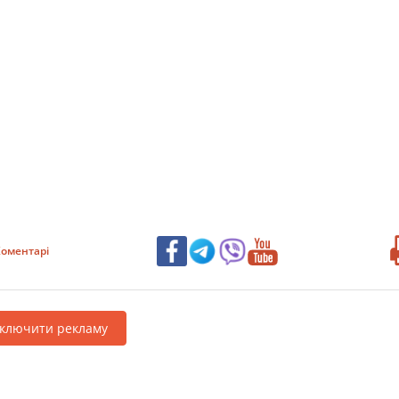
оментарі
дключити рекламу