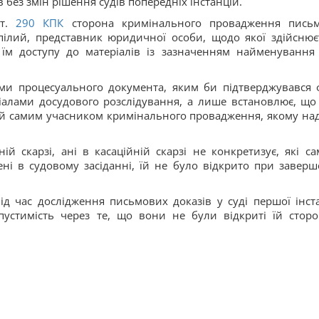
без змін рішення судів попередніх інстанцій.
т.
290
КПК
сторона кримінального провадження пись
пілий, представник юридичної особи, щодо якої здійснює
їм доступу до матеріалів із зазначенням найменування
ми процесуального документа, яким би підтверджувався 
іалами досудового розслідування, а лише встановлює, що
й самим учасником кримінального провадження, якому на
ій скарзі, ані в касаційній скарзі не конкретизує, які са
ні в судовому засіданні, їй не було відкрито при заверш
ід час дослідження письмових доказів у суді першої інста
пустимість через те, що вони не були відкриті їй стор