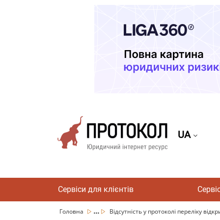
UA
Сервіси для клієнтів
Серві
...
Головна
Відсутність у протоколі переліку відкр