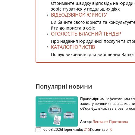
Отримайте швидку відповідь на юриди
зорієнтуватися у подальших діях
ВІДЕОДЗВІНОК ЮРИСТУ
Ви бачите свого юриста та консультуєт
йти до юриста в офіс
ОГОЛОСІТЬ ВЛАСНИЙ ТЕНДЕР
Про надання юридичної послуги та от
КАТАЛОГ ЮРИСТІВ
Пошук виконавця для вирішення Вашої
Популярні новини
Правомірним і ефективним с
захисту речових прав замовни
об’єкт будівництва в разі їх осп
Автор:
Лента от Протокола
05.08.2026
Переглядів:
215
Коментарі:
0