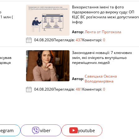
Використання імені та фото
о
підозрюваного до вироку суду: ОП
1 млн (
КЦС ВС роз’яснила межі допустимог
інфор
Автор:
Лента от Протокола
04.08.2026
Переглядів:
437
Коментарі:
0
Законодавчі новації: 7 ключових
асував
змін, які очікують внутрішньо
адовця
переміщених людей
Савицька Оксана
Автор:
Володимирівна
04.08.2026
Переглядів:
481
Коментарі:
0
legram
viber
youtube