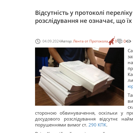
Відсутність у протоколі перелік
розслідування не означає, що їх
0
04.09.2024
Автор:
Лента от Протокола
0
Са
з
на
пр
Ка
ли
юр
Та
ви
ск
стороною обвинувачення, оскільки у про
досудового розслідування відсутнє най
порушеннями вимог ст.
290
КПК
.