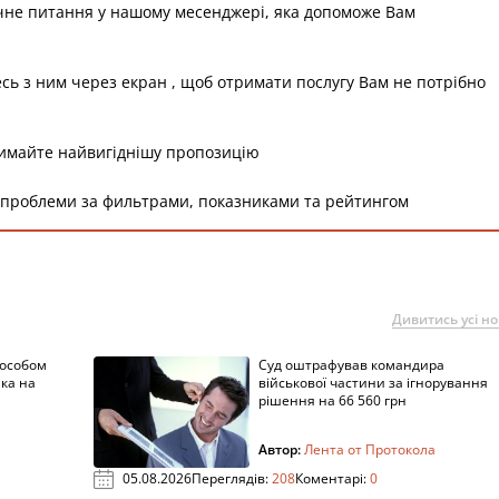
чне питання у нашому месенджері, яка допоможе Вам
есь з ним через екран , щоб отримати послугу Вам не потрібно
римайте найвигіднішу пропозицію
 проблеми за фильтрами, показниками та рейтингом
Дивитись усі н
пособом
Суд оштрафував командира
ка на
військової частини за ігнорування
рішення на 66 560 грн
Автор:
Лента от Протокола
05.08.2026
Переглядів:
208
Коментарі:
0