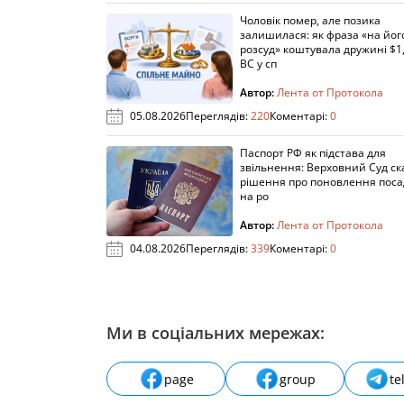
Чоловік помер, але позика
залишилася: як фраза «на йог
розсуд» коштувала дружині $1,
ВС у сп
Автор:
Лента от Протокола
05.08.2026
Переглядів:
220
Коментарі:
0
Паспорт РФ як підстава для
звільнення: Верховний Суд ск
рішення про поновлення пос
на ро
Автор:
Лента от Протокола
04.08.2026
Переглядів:
339
Коментарі:
0
Ми в соціальних мережах:
page
group
te