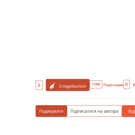
0
1288
0
Переглядів
К
Сподобалося
Подякувати
Підписатися на автора
Ві