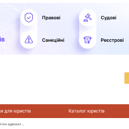
си для юристів
Каталог юристів
итих адвокат...