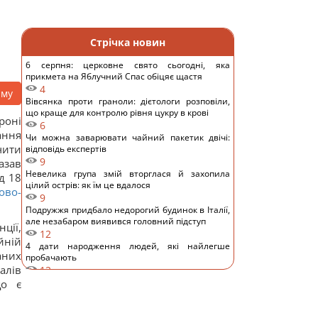
Стрічка новин
6 серпня: церковне свято сьогодні, яка
прикмета на Яблучний Спас обіцяє щастя
4
аму
Вівсянка проти граноли: дієтологи розповіли,
що краще для контролю рівня цукру в крові
роні
6
ання
Чи можна заварювати чайний пакетик двічі:
чити
відповідь експертів
9
азав
Невелика група змій вторглася й захопила
д 18
цілий острів: як їм це вдалося
ово-
9
Подружжя придбало недорогий будинок в Італії,
але незабаром виявився головний підступ
ції,
12
йній
4 дати народження людей, які найлегше
аних
пробачають
алів
12
Шестимісячним немовлятам показали павуків і
що є
квіти: реакція очей здивувала вчених
10