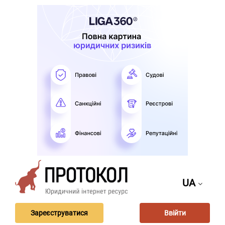
UA
Зареєструватися
Ввійти