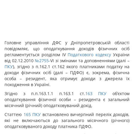
Головне управління ДФС у Дніпропетровській області
повідомляє, що оподаткування доходів фізичних осіб
регламентується розділом IV
Податкового кодексу
України
від 02.12.2010
№2755-
VI зі змінами та доповненнями (далі –
ПКУ
), згідно з п.162.1 ст.162 якого платниками податку на
доходи фізичних осіб (далі – ПДФО) є, зокрема, фізична
особа – резидент, яка отримує доходи з джерела їх
походження в Україні.
Згідно з п.п.163.1.1 п.163.1 ст.
163
ПКУ
об’єктом
оподаткування фізичної особи – резидента є загальний
місячний (річний) оподатковуваний дохід.
Статтею
165
ПКУ
встановлено вичерпний перелік доходів,
які не включаються до загального місячного (річного)
оподатковуваного доходу платника ПДФО.