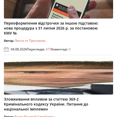
Переоформлення відстрочки за іншою підставою:
нова процедура з 31 липня 2026 р. за постановою
КМУ №
Автор:
Лента от Протокола
04.08.2026
Переглядів:
475
Коментарі:
0
Зловживання впливом за статтею 369-2
Кримінального кодексу України. Питання до
національної імплемен
Автор:
Буняк Валерій Сергійович