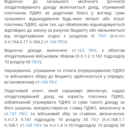
Водночас до загального місячного (річного)
оподатковуваного доходу включається дохід, отриманий
платником ПДФО як додаткове благо у вигляді суми
грошового відшкодування будь-яких витрат або втрат
платника ПДФО, крім тих, що обов’язково відшкодовуються
відповідно до закону за рахунок бюджету або звільняються
від оподаткування згідно з розділом IV
ПКУ
(п.п.«г»
п.п.164.2.17 п.164.2 ст.
164
ПКУ
).
Водночас доходи, визначені ст.
163
ПКУ
, є об’єктом
оподаткування військовим збором (п.п.1.2 п.161 підрозділу
10 розділу XX
ПКУ
).
Нарахування, утримання та сплата (перерахування) ПДФО
та військового збору до бюджету здійснюються у порядку,
встановленому ст.
168
ПКУ
.
Податковий агент, який нараховує (виплачує, надає)
оподатковуваний дохід на користь платника ПДФО,
зобов’язаний утримувати ПДФО із суми такого доходу за
його рахунок, використовуючи ставку ПДФО, визначену в
ст.
167
ПКУ
, та військовий збір за ставкою, визначеною
п.п.1.3 п.161 підрозділу 10 розділу XX
ПКУ
(п.п.168.1.1
п.168.1 ст.
168
ПКУ
та п.п.1.4 п.161підрозділу 10 розділу XX