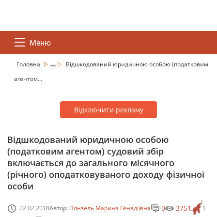
Меню
...
Головна
Відшкодований юридичною особою (податковим
агентом...
Відключити рекламу
Відшкодований юридичною особою
(податковим агентом) судовий збір
включається до загального місячного
(річного) оподатковуваного доходу фізичної
особи
0
3751
22.02.2018
Автор:
Понзель Марина Генадіївна
1