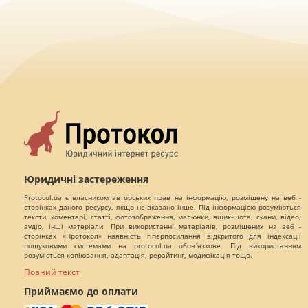
Юридичні застереження
Protocol.ua є власником авторських прав на інформацію, розміщену на веб -
сторінках даного ресурсу, якщо не вказано інше. Під інформацією розуміються
тексти, коментарі, статті, фотозображення, малюнки, ящик-шота, скани, відео,
аудіо, інші матеріали. При використанні матеріалів, розміщених на веб -
сторінках «Протокол» наявність гіперпосилання відкритого для індексації
пошуковими системами на protocol.ua обов`язкове. Під використанням
розуміється копіювання, адаптація, рерайтинг, модифікація тощо.
Повний текст
Приймаємо до оплати