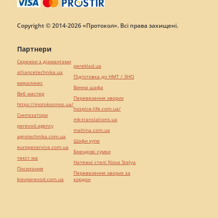
Copyright © 2014-2026 «Протокол». Всі права захищені.
Партнери
Сережки з діамантами
pereklad.ua
alliancetechnika.ua
Підготовка до НМТ / ЗНО
миралинкс
Винна шафа
Веб мастер
Перевезення хворих
https://motokosmos.ua/
hospice-life.com.ua/
Синтезатори
mk-translations.ua
perevod.agency
maltina.com.ua
agrotechnika.com.ua
Шафи купе
europeservice.com.ua
Брендові сумки
текст юа
Натяжні стелі Nova Stelya
Посилання
Перевезення хворих за
kievperevod.com.ua
кордон