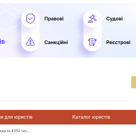
си для юристів
Каталог юристів
ар за $350 тис...