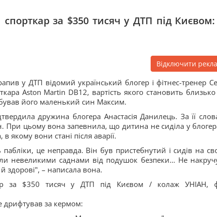
спорткар за $350 тисяч у ДТП під Києвом: 
Відключити рекл
рапив у ДТП відомий український блогер і фітнес-тренер Се
ткара Aston Martin DB12, вартість якого становить близько
ребував його маленький син Максим.
дтвердила дружина блогера Анастасія Данилець. За її слов
н. При цьому вона запевнила, що дитина не сиділа у блогер
 в якому вони стані після аварії.
ь пабліки, це неправда. Він був пристебнутий і сидів на св
ійшли невеликими саднами від подушок безпеки… Не накруч
і й здорові", – написала вона.
ар за $350 тисяч у ДТП під Києвом / колаж УНІАН, 
не дрифтував за кермом: