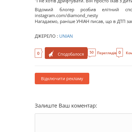
"І не хотів дрифтувати. Він просто їхав з д
Відомий блогер розбив елітний с
instagram.com/diamond_nesty
Нагадаємо, раніше УНІАН писав, що в ДТП заг
ДЖЕРЕЛО :
UNIAN
0
50
0
Переглядів
Ком
Сподобалося
Відключити рекламу
Залиште Ваш коментар: