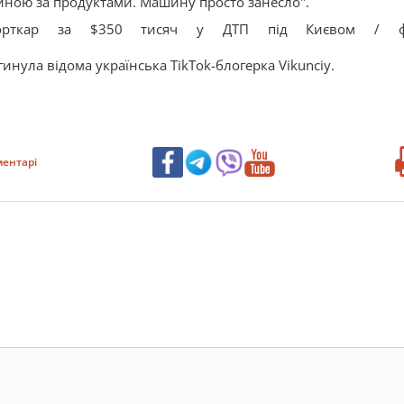
итиною за продуктами. Машину просто занесло".
порткар за $350 тисяч у ДТП під Києвом / ф
инула відома українська TikTok-блогерка Vikunciy.
ентарі