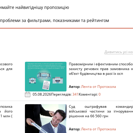
римайте найвигіднішу пропозицію
 проблеми за фильтрами, показниками та рейтингом
Дивитись усі н
сового
Правомірним і ефективним способ
ься для
захисту речових прав замовника 
об’єкт будівництва в разі їх осп
Автор:
Лента от Протокола
05.08.2026
Переглядів:
341
Коментарі:
0
озика
Суд оштрафував командир
а його
військової частини за ігноруван
1 млн (
рішення на 66 560 грн
Автор:
Лента от Протокола