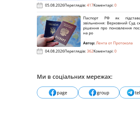
05.08.2026
Переглядів:
417
Коментарі:
0
Паспорт РФ як підстав
звільнення: Верховний Суд с
рішення про поновлення пос
на ро
Автор:
Лента от Протокола
04.08.2026
Переглядів:
362
Коментарі:
0
Ми в соціальних мережах:
page
group
te