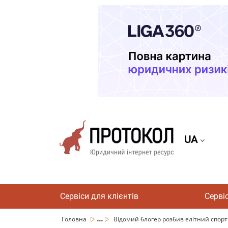
UA
Сервіси для клієнтів
Серві
...
Головна
Відомий блогер розбив елітний спортк