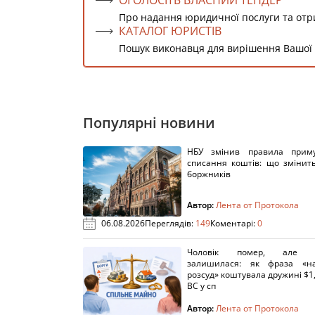
ОГОЛОСІТЬ ВЛАСНИЙ ТЕНДЕР
Про надання юридичної послуги та от
КАТАЛОГ ЮРИСТІВ
Пошук виконавця для вирішення Вашої
Популярні новини
НБУ змінив правила приму
списання коштів: що змінит
боржників
Автор:
Лента от Протокола
06.08.2026
Переглядів:
149
Коментарі:
0
Чоловік помер, але п
залишилася: як фраза «н
розсуд» коштувала дружині $1,
ВС у сп
Автор:
Лента от Протокола