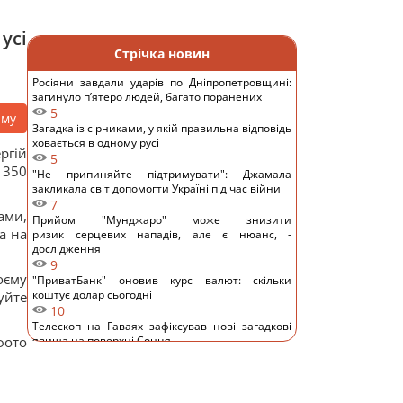
усі
Стрічка новин
Росіяни завдали ударів по Дніпропетровщині:
загинуло пʼятеро людей, багато поранених
5
аму
Загадка із сірниками, у якій правильна відповідь
ховається в одному русі
ргій
5
 350
"Не припиняйте підтримувати": Джамала
закликала світ допомогти Україні під час війни
7
ами,
Прийом "Мунджаро" може знизити
а на
ризик серцевих нападів, але є нюанс, -
дослідження
9
оєму
"ПриватБанк" оновив курс валют: скільки
коштує долар сьогодні
уйте
10
Телескоп на Гаваях зафіксував нові загадкові
фото
явища на поверхні Сонця
12
Трамп "наїхав" на Гегсета через гострий
дефіцит ракет для ППО, - WP
12