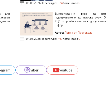
05.08.2026
Переглядів:
324
Коментарі:
0
а для
Використання імені та фот
касував
підозрюваного до вироку суду: 
адовця
КЦС ВС роз’яснила межі допустимо
інфор
Автор:
Лента от Протокола
04.08.2026
Переглядів:
467
Коментарі:
0
legram
viber
youtube