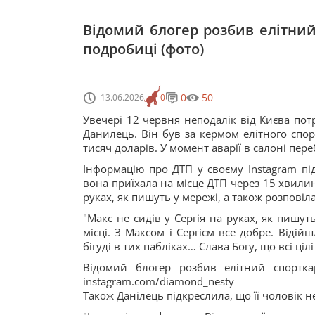
Відомий блогер розбив елітний 
подробиці (фото)
0
50
13.06.2026
0
Увечері 12 червня неподалік від Києва пот
Данилець. Він був за кермом елітного спор
тисяч доларів. У момент аварії в салоні пе
Інформацію про ДТП у своєму Instagram пі
вона приїхала на місце ДТП через 15 хвили
руках, як пишуть у мережі, а також розповіла,
"Макс не сидів у Сергія на руках, як пишут
місці. З Максом і Сергієм все добре. Від
бігуді в тих пабліках… Слава Богу, що всі ціл
Відомий блогер розбив елітний спортк
instagram.com/diamond_nesty
Також Данілець підкреслила, що її чоловік 