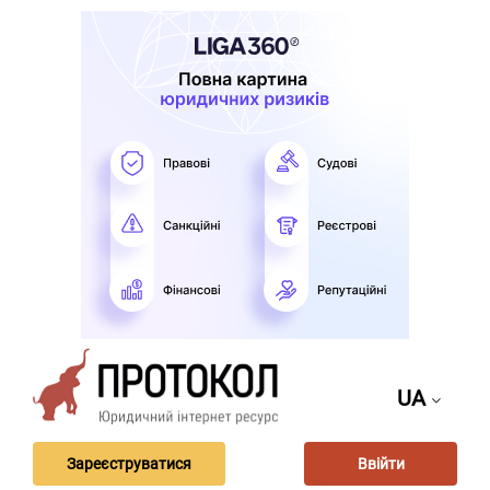
UA
Зареєструватися
Ввійти