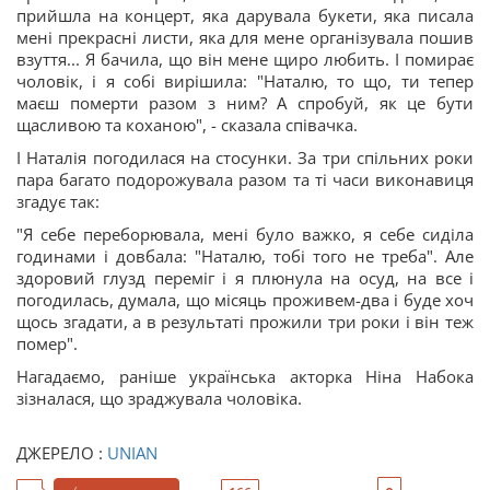
прийшла на концерт, яка дарувала букети, яка писала
мені прекрасні листи, яка для мене організувала пошив
взуття... Я бачила, що він мене щиро любить. І помирає
чоловік, і я собі вирішила: "Наталю, то що, ти тепер
маєш померти разом з ним? А спробуй, як це бути
щасливою та коханою", - сказала співачка.
І Наталія погодилася на стосунки. За три спільних роки
пара багато подорожувала разом та ті часи виконавиця
згадує так:
"Я себе переборювала, мені було важко, я себе сиділа
годинами і довбала: "Наталю, тобі того не треба". Але
здоровий глузд переміг і я плюнула на осуд, на все і
погодилась, думала, що місяць проживем-два і буде хоч
щось згадати, а в результаті прожили три роки і він теж
помер".
Нагадаємо, раніше українська акторка Ніна Набока
зізналася, що зраджувала чоловіка.
ДЖЕРЕЛО :
UNIAN