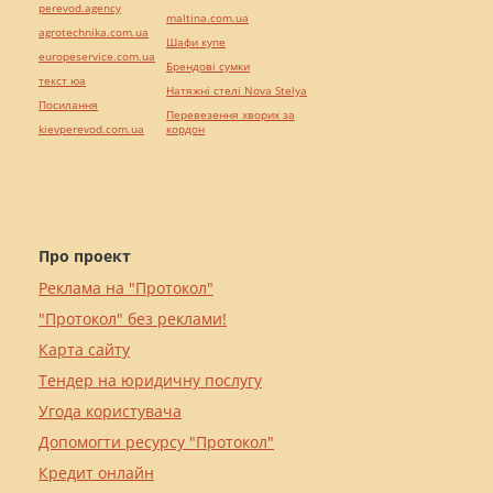
perevod.agency
maltina.com.ua
agrotechnika.com.ua
Шафи купе
europeservice.com.ua
Брендові сумки
текст юа
Натяжні стелі Nova Stelya
Посилання
Перевезення хворих за
kievperevod.com.ua
кордон
Про проект
Реклама на "Протокол"
"Протокол" без реклами!
Карта сайту
Тендер на юридичну послугу
Угода користувача
Допомогти ресурсу "Протокол"
Кредит онлайн