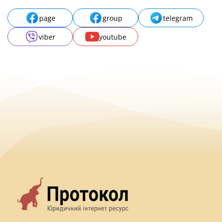
page
group
telegram
viber
youtube