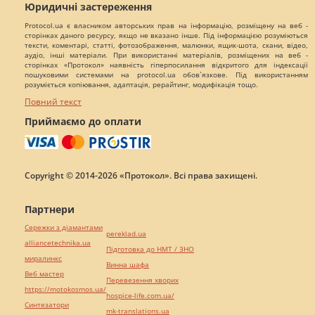
Юридичні застереження
Protocol.ua є власником авторських прав на інформацію, розміщену на веб -
сторінках даного ресурсу, якщо не вказано інше. Під інформацією розуміються
тексти, коментарі, статті, фотозображення, малюнки, ящик-шота, скани, відео,
аудіо, інші матеріали. При використанні матеріалів, розміщених на веб -
сторінках «Протокол» наявність гіперпосилання відкритого для індексації
пошуковими системами на protocol.ua обов`язкове. Під використанням
розуміється копіювання, адаптація, рерайтинг, модифікація тощо.
Повний текст
Приймаємо до оплати
Copyright © 2014-2026 «Протокол». Всі права захищені.
Партнери
Сережки з діамантами
pereklad.ua
alliancetechnika.ua
Підготовка до НМТ / ЗНО
миралинкс
Винна шафа
Веб мастер
Перевезення хворих
https://motokosmos.ua/
hospice-life.com.ua/
Синтезатори
mk-translations.ua