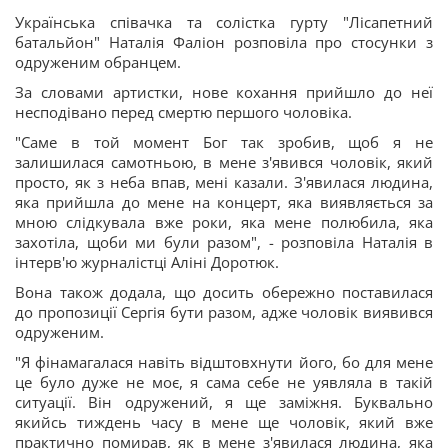
Українська співачка та солістка гурту "Лісапетний
батальйон" Наталія Фаліон розповіла про стосунки з
одруженим обранцем.
За словами артистки, нове кохання прийшло до неї
несподівано перед смертю першого чоловіка.
"Саме в той момент Бог так зробив, щоб я не
залишилася самотньою, в мене з'явився чоловік, який
просто, як з неба впав, мені казали. З'явилася людина,
яка прийшла до мене на концерт, яка виявляється за
мною слідкувала вже роки, яка мене полюбила, яка
захотіла, щоби ми були разом", - розповіла Наталія в
інтерв'ю журналістці Аліні Доротюк.
Вона також додала, що досить обережно поставилася
до пропозиції Сергія бути разом, адже чоловік виявився
одруженим.
"Я фінамагалася навіть відштовхнути його, бо для мене
це було дуже не моє, я сама себе не уявляла в такій
ситуації. Він одружений, я ще заміжня. Буквально
якийсь тиждень часу в мене ще чоловік, який вже
практично помирав, як в мене з'явилася людина, яка