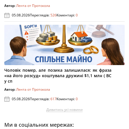
Автор:
Лента от Протокола
05.08.2026
Переглядів:
526
Коментарі:
0
Чоловік помер, але позика залишилася: як фраза
«на його розсуд» коштувала дружині $1,1 млн ( ВС
у сп
Автор:
Лента от Протокола
05.08.2026
Переглядів:
617
Коментарі:
0
Дивитись усі новини
Ми в соціальних мережах: