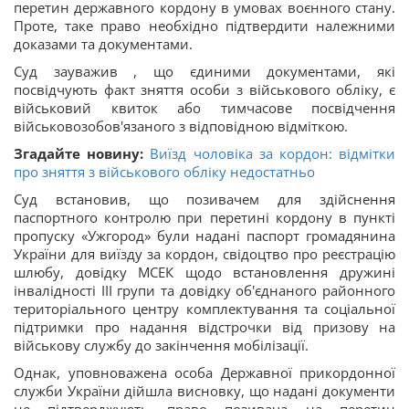
перетин державного кордону в умовах воєнного стану.
Проте, таке право необхідно підтвердити належними
доказами та документами.
Суд зауважив , що єдиними документами, які
посвідчують факт зняття особи з військового обліку, є
військовий квиток або тимчасове посвідчення
військовозобов'язаного з відповідною відміткою.
Згадайте новину:
Виїзд чоловіка за кордон: відмітки
про зняття з військового обліку недостатньо
Суд встановив, що позивачем для здійснення
паспортного контролю при перетині кордону в пункті
пропуску «Ужгород» були надані паспорт громадянина
України для виїзду за кордон, свідоцтво про реєстрацію
шлюбу, довідку МСЕК щодо встановлення дружині
інвалідності ІІІ групи та довідку об'єднаного районного
територіального центру комплектування та соціальної
підтримки про надання відстрочки від призову на
військову службу до закінчення мобілізації.
Однак, уповноважена особа Державної прикордонної
служби України дійшла висновку, що надані документи