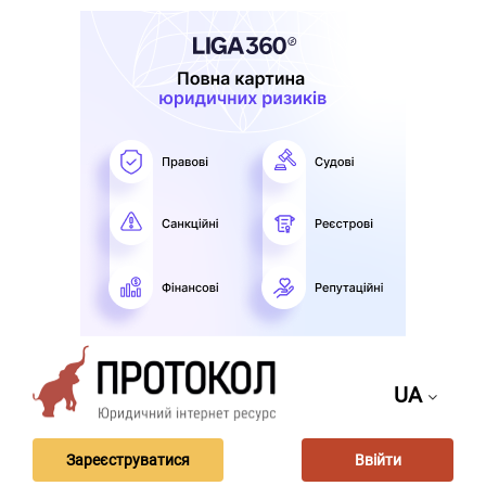
UA
Зареєструватися
Ввійти