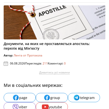
Документи, на яких не проставляється апостиль:
перелік від Мін’юсту
Автор:
Лента от Протокола
06.08.2026
Переглядів:
211
Коментарі:
0
Дивитись усі новини
Ми в соціальних мережах:
page
group
telegram
viber
youtube