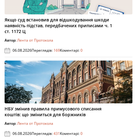
Якщо суд встановив для відшкодування шкоди
наявність підстав, передбачених приписами ч. 1
ст. 1172 Ц
Автор:
Лента от Протокола
06.08.2026
Переглядів:
169
Коментарі:
0
НБУ змінив правила примусового списання
коштів: що зміниться для боржників
Автор:
Лента от Протокола
06.08.2026
Переглядів:
431
Коментарі:
0