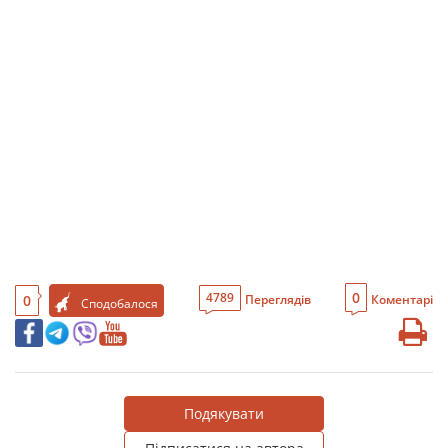
0
4789
0
Переглядів
Коментарі
Сподобалося
Подякувати