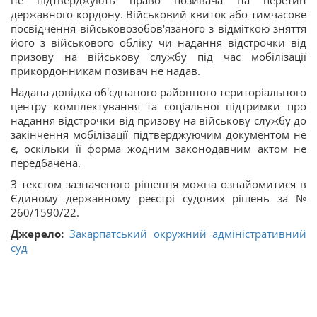
не підтверджують право позивача на перетин
державного кордону. Військовий квиток або тимчасове
посвідчення військовозобов'язаного з відміткою зняття
його з військового обліку чи надання відстрочки від
призову на військову службу під час мобілізації
прикордонникам позивач не надав.
Надана довідка об'єднаного районного територіального
центру комплектування та соціальної підтримки про
надання відстрочки від призову на військову службу до
закінчення мобілізації підтверджуючим документом не
є, оскільки її форма жодним законодавчим актом не
передбачена.
З текстом зазначеного рішення можна ознайомитися в
Єдиному державному реєстрі судових рішень за №
260/1590/22.
Джерело:
Закарпатський окружний адміністративний
суд