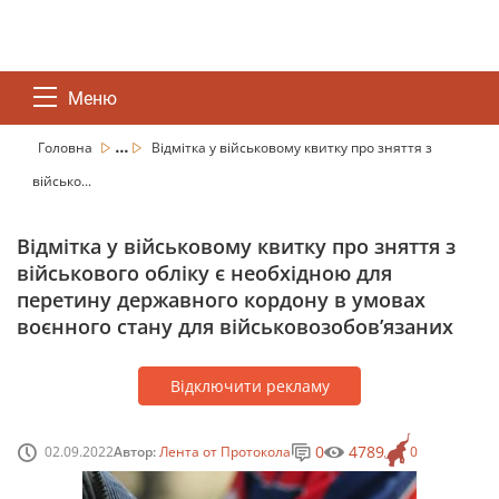
Меню
...
Головна
Відмітка у військовому квитку про зняття з
військо...
Відмітка у військовому квитку про зняття з
військового обліку є необхідною для
перетину державного кордону в умовах
воєнного стану для військовозобов’язаних
Відключити рекламу
0
4789
02.09.2022
Автор:
Лента от Протокола
0