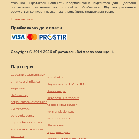
сторінках «Протокол» наявність гіперпосилання відкритого для індексації
пошуковими системами на protocol.ua обов`язкове. Під використанням
розуміється копіювання, адаптація, рерайтинг, модифікація тощо.
Повний текст
Приймаємо до оплати
Copyright © 2014-2026 «Протокол». Всі права захищені.
Партнери
Сережки з діамантами
pereklad.ua
alliancetechnika.ua
Підготовка до НМТ / ЗНО
миралинкс
Винна шафа
Веб мастер
Перевезення хворих
https://motokosmos.ua/
hospice-life.com.ua/
Синтезатори
mk-translations.ua
perevod.agency
maltina.com.ua
agrotechnika.com.ua
Шафи купе
europeservice.com.ua
Брендові сумки
текст юа
Натяжні стелі Nova Stelya