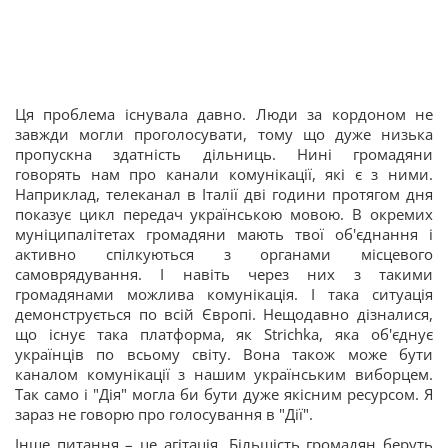
Ця проблема існувала давно. Люди за кордоном не
завжди могли проголосувати, тому що дуже низька
пропускна здатність дільниць. Нині громадяни
говорять нам про канали комунікації, які є з ними.
Наприклад, телеканал в Італії дві години протягом дня
показує цикл передач українською мовою. В окремих
муніципалітетах громадяни мають твої об'єднання і
активно спілкуються з органами місцевого
самоврядування. І навіть через них з такими
громадянами можлива комунікація. І така ситуація
демонструється по всій Європі. Нещодавно дізналися,
що існує така платформа, як Strichka, яка об'єднує
українців по всьому світу. Вона також може бути
каналом комунікації з нашим українським виборцем.
Так само і "Дія" могла би бути дуже якісним ресурсом. Я
зараз не говорю про голосування в "Дії".
Інше питання – це агітація. Більшість громадян беруть