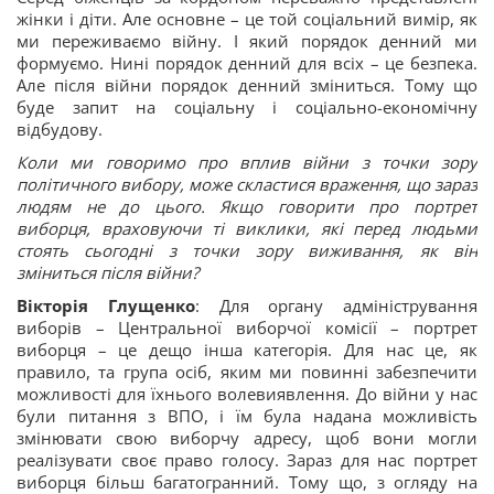
жінки і діти. Але основне – це той соціальний вимір, як
ми переживаємо війну. І який порядок денний ми
формуємо. Нині порядок денний для всіх – це безпека.
Але після війни порядок денний зміниться. Тому що
буде запит на соціальну і соціально-економічну
відбудову.
Коли ми говоримо про вплив війни з точки зору
політичного вибору, може скластися враження, що зараз
людям не до цього. Якщо говорити про портрет
виборця, враховуючи ті виклики, які перед людьми
стоять сьогодні з точки зору виживання, як він
зміниться після війни?
Вікторія Глущенко
: Для органу адміністрування
виборів – Центральної виборчої комісії – портрет
виборця – це дещо інша категорія. Для нас це, як
правило, та група осіб, яким ми повинні забезпечити
можливості для їхнього волевиявлення. До війни у нас
були питання з ВПО, і їм була надана можливість
змінювати свою виборчу адресу, щоб вони могли
реалізувати своє право голосу. Зараз для нас портрет
виборця більш багатогранний. Тому що, з огляду на