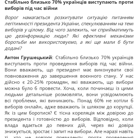
Стабільно близько 70% українців виступають проти
виборів під час війни
Ворог намагається розхитувати ситуацію питанням
легітимності президента України, спекулюванням на темі
виборів у цілому. Від чого залежить, чи сприйматимуть
цю дезінформацію люди? Які ефективні механізми
боротьби ми використовуємо, а які ще мали б бути
додані?
Антон Грушецький
: Стабільно близько 70% українців
виступають проти проведення виборів під час війни.
Вони вважають, що президент має виконувати свої
повноваження до завершення воєнного стану. У нас
дійсно є 20-25% громадян, які вважають, що вибори
можна було б провести. Хоча, коли починаєш із цими
людьми детальніше розмовляти, вони усвідомлюють
всі проблеми, які виникають. Понад 60% не хотіли б
виборів онлайн, адже вважають їх шляхом до корупції.
Як із цим боротися? Є тісна кореляція між довірою до
президента і готовністю до виборів. Відповідно, коли
влада вдається до певних дій, через які довіра
знижується, зростає і запит на вибори. Але наразі навіть
ті, хто не довіряє президенту, проти проведення