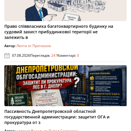
Право співвласника багатоквартирного будинку на
судовий захист прибудинкової території не
залежить в
Автор:
Лента от Протокола
07.08.2026
Переглядів:
247
Коментарі:
0
Пассивность Днепропетровской областной
государственной администрации: защитит ОГА и
прокуратура от з
Автор:
адвокат Васильев Павел Сергеевич