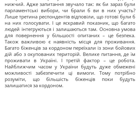
нижчий. Адже запитання звучало так: як би зараз були
парламентські вибори, чи брали б ви в них участь?
Лише третина респондентів відповіли, що готові були б
на них голосувати. І це яскравий показник, що багато
людей інтегруються і залишаються там. Основна умова
для повернення у більшості опитаних – це безпека.
Також важливою є наявність місця для проживання.
Багато біженців за кордоном переїхали із зони бойових
дій або з окупованих територій. Велике питання, де їм
проживати в Україні. І третій фактор – це робота.
Найближчим часом у України будуть дуже обмежені
можливості забезпечити ці вимоги. Тому потрібно
розуміти, що більшість біженців поки будуть
залишатися за кордоном.