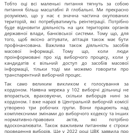
Тобто оці всі маленькі питання тягнуть за собою
питання більш масштабні й глобальні. Ми прекрасно
розуміємо, що у нас є значна частина окупованих
територій, які потребуватимуть реінтеграції. Потрібно
буде відновити діяльність на цих територіях органів
державної влади, банківської системи. Тому що, для
того, щоб якісно агітувати, агітація також має бути
профінансована. Важлива також діяльність засобів
масової інформації. Тому що, коли люди
проінформовані про хід виборчого процесу, коли у
кандидатів є вільний доступ до засобів масової
інформації, тільки тоді ми можемо говорити про
транспарентний виборчий процес.
Так само великим викликом є голосування за
кордоном. Наявна мережа у 102 виборчі дільниці не
впорається, враховуючи, скільки виборців нині за
кордоном. І вже наразі в Центральній виборчій комісії
утворено три робочих групи. Вони працюють над
комплексними змінами до виборчого кодексу та інших
нормативно-правових актів, які потрібно
вдосконалювати. Також важливим питанням є строки
проведення виборів. Ще у 2022 році ЦВК заявила про