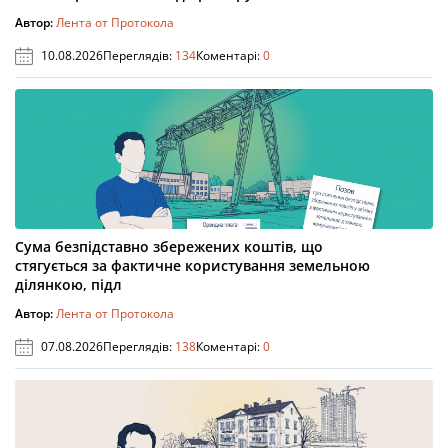
Автор:
Лента от Протокола
10.08.2026
Переглядів:
134
Коментарі:
0
Сума безпідставно збережених коштів, що
стягується за фактичне користування земельною
ділянкою, підл
Автор:
Лента от Протокола
07.08.2026
Переглядів:
138
Коментарі:
0