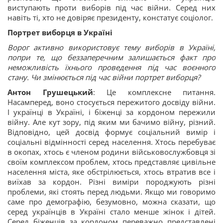
виступають проти виборів під час війни. Серед них
навіть ті, хто не довіряє президенту, констатує соціолог.
Портрет виборця в Україні
Ворог активно використовує тему виборів в Україні,
попри те, що беззаперечним залишається факт про
неможливість їхнього проведення під час воєнного
стану. Чи змінюється під час війни портрет виборця?
Антон Грушецький
: Це комплексне питання.
Насамперед, воно стосується пережитого досвіду війни.
І українці в Україні, і біженці за кордоном пережили
війну. Але кут зору, під яким ми бачимо війну, різний.
Відповідно, цей досвід формує соціальний вимір і
соціальні відмінності серед населення. Хтось перебуває
в окопах, хтось є членом родини військовослужбовця зі
своїм комплексом проблем, хтось представляє цивільне
населення міста, яке обстрілюється, хтось втратив все і
виїхав за кордон. Різні виміри породжують різні
проблеми, які стоять перед людьми. Якщо ми говоримо
саме про демографію, безумовно, можна сказати, що
серед українців в Україні стало менше жінок і дітей.
Серед біженців за кордоном переважно представлені