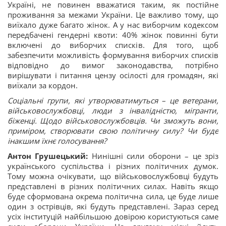
Україні, не повинен вважатися таким, як постійне
проживання за межами України. Це важливо тому, що
виїхало дуже багато жінок. А у нас виборчим кодексом
передбачені гендерні квоти: 40% жінок повинні бути
включені до виборчих списків. Для того, щоб
забезпечити можливість формування виборчих списків
відповідно до вимог законодавства, потрібно
вирішувати і питання цензу осілості для громадян, які
виїхали за кордон.
Соціальні групи, які утворюватимуться – це ветерани,
військовослужбовці, люди з інвалідністю, мігранти,
біженці. Щодо військовослужбовців. Чи зможуть вони,
приміром, створювати свою політичну силу? Чи буде
інакшим їхнє голосування?
Антон Грушецький:
Нинішні сили оборони – це зріз
українського суспільства і різних політичних думок.
Тому можна очікувати, що військовослужбовці будуть
представлені в різних політичних силах. Навіть якщо
буде сформована окрема політична сила, це буде лише
один з острівців, які будуть представлені. Зараз серед
усіх інституцій найбільшою довірою користуються саме