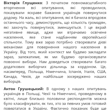
Вікторія Глущенко
: З початком повномасштабного
вторгнення всі опитування, які проводилися,
показували яскраве бажання українців повернутися
додому. На жаль, всі опитування, які я бачила впродовж
останнього часу, демонструють, що кількість громадян,
які захочуть повернутися, зменшується. І це вкрай
негативне явище, адже ми втрачаємо освічене
населення, яке стане надбанням європейської
спільноти. Тому вже зараз потрібно створювати дієві
механізми для повернення нашого населення в
Україну. Від того, який контекст ми будемо закладати
зараз, залежатиме, як ми будемо організовувати
повоєнні вибори. Нам доведеться створювати багато
додаткових виборчих дільниць за кордоном. Це,
насамперед, Польща, Німеччина, Іспанія, Італія, США,
Канада, Чехія, де найбільше зосереджено наших
виборців.
Антон Грушецький:
В одному з наших опитувань
українців в Польщі, Чехії та Німеччині, проведеному в
квітні, лише близько половини респондентів можна
було класифікувати, як тих, хто за певних умов готовий
повертатися в Україну. Фактично показник буде ще