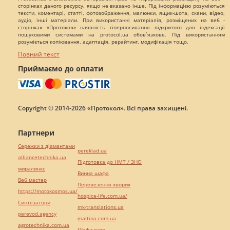
сторінках даного ресурсу, якщо не вказано інше. Під інформацією розуміються
тексти, коментарі, статті, фотозображення, малюнки, ящик-шота, скани, відео,
аудіо, інші матеріали. При використанні матеріалів, розміщених на веб -
сторінках «Протокол» наявність гіперпосилання відкритого для індексації
пошуковими системами на protocol.ua обов`язкове. Під використанням
розуміється копіювання, адаптація, рерайтинг, модифікація тощо.
Повний текст
Приймаємо до оплати
Copyright © 2014-2026 «Протокол». Всі права захищені.
Партнери
Сережки з діамантами
pereklad.ua
alliancetechnika.ua
Підготовка до НМТ / ЗНО
миралинкс
Винна шафа
Веб мастер
Перевезення хворих
https://motokosmos.ua/
hospice-life.com.ua/
Синтезатори
mk-translations.ua
perevod.agency
maltina.com.ua
agrotechnika.com.ua
Шафи купе