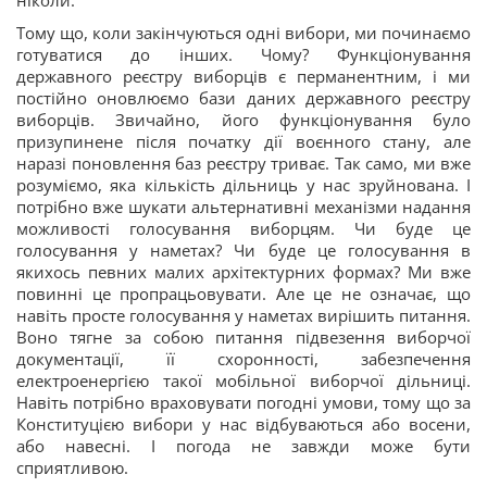
Тому що, коли закінчуються одні вибори, ми починаємо
готуватися до інших. Чому? Функціонування
державного реєстру виборців є перманентним, і ми
постійно оновлюємо бази даних державного реєстру
виборців. Звичайно, його функціонування було
призупинене після початку дії воєнного стану, але
наразі поновлення баз реєстру триває. Так само, ми вже
розуміємо, яка кількість дільниць у нас зруйнована. І
потрібно вже шукати альтернативні механізми надання
можливості голосування виборцям. Чи буде це
голосування у наметах? Чи буде це голосування в
якихось певних малих архітектурних формах? Ми вже
повинні це пропрацьовувати. Але це не означає, що
навіть просте голосування у наметах вирішить питання.
Воно тягне за собою питання підвезення виборчої
документації, її схоронності, забезпечення
електроенергією такої мобільної виборчої дільниці.
Навіть потрібно враховувати погодні умови, тому що за
Конституцією вибори у нас відбуваються або восени,
або навесні. І погода не завжди може бути
сприятливою.