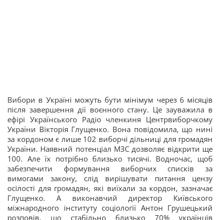
Вибори в Україні можуть бути мінімум через 6 місяців
після завершення дії воєнного стану. Це зауважила в
ефірі Українського Радіо членкиня Центрвиборчкому
України Вікторія Глущенко. Вона повідомила, що нині
за кордоном є лише 102 виборчі дільниці для громадян
України. Наявний потенціал МЗС дозволяє відкрити ще
100. Але їх потрібно близько тисячі. Водночас, щоб
забезпечити формування виборчих списків за
вимогами закону, слід вирішувати питання цензу
осілості для громадян, які виїхали за кордон, зазначає
Глущенко. А виконавчий директор Київського
міжнародного інституту соціології Антон Грушецький
розповів, що стабільно близько 70% українців