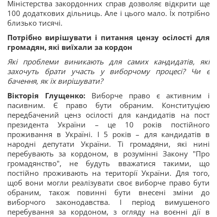
Міністерства закордонних справ дозволяє відкрити ще
100 додаткових дільниць. Але і цього мало. Їх потрібно
близько тисячі.
Потрібно вирішувати і питання цензу осілості для
громадян, які виїхали за кордон
Які проблеми виникають для самих кандидатів, які
захочуть брати участь у виборчому процесі? Чи є
бачення, як їх вирішувати?
Вікторія Глущенко:
Виборче право є активним і
пасивним. Є право бути обраним. Конституцією
передбачений ценз осілості для кандидатів на пост
президента України – це 10 років постійного
проживання в Україні. І 5 років – для кандидатів в
народні депутати України. Ті громадяни, які нині
перебувають за кордоном, в розумінні Закону "Про
громадянство", не будуть вважатися такими, що
постійно проживають на території України. Для того,
щоб вони могли реалізувати своє виборче право бути
обраним, також повинні бути внесені зміни до
виборчого законодавства. І період вимушеного
перебування за кордоном, з огляду на воєнні дії в