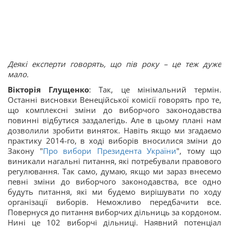
Деякі експерти говорять, що пів року – це теж дуже
мало.
Вікторія Глущенко
: Так, це мінімальний термін.
Останні висновки Венеційської комісії говорять про те,
що комплексні зміни до виборчого законодавства
повинні відбутися заздалегідь. Але в цьому плані нам
дозволили зробити виняток. Навіть якщо ми згадаємо
практику 2014-го, в ході виборів вносилися зміни до
Закону "
Про вибори Президента України
", тому що
виникали нагальні питання, які потребували правового
регулювання. Так само, думаю, якщо ми зараз внесемо
певні зміни до виборчого законодавства, все одно
будуть питання, які ми будемо вирішувати по ходу
організації виборів. Неможливо передбачити все.
Повернуся до питання виборчих дільниць за кордоном.
Нині це 102 виборчі дільниці. Наявний потенціал