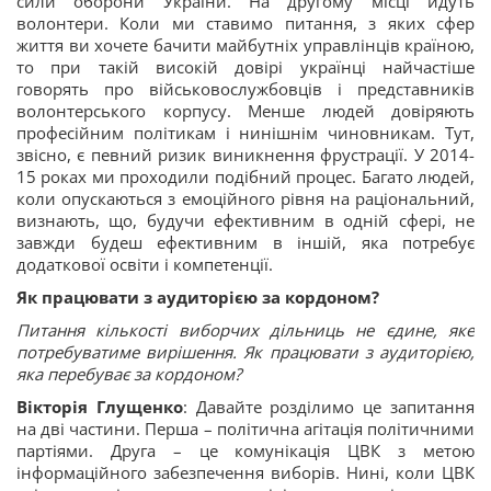
сили оборони України. На другому місці йдуть
волонтери. Коли ми ставимо питання, з яких сфер
життя ви хочете бачити майбутніх управлінців країною,
то при такій високій довірі українці найчастіше
говорять про військовослужбовців і представників
волонтерського корпусу. Менше людей довіряють
професійним політикам і нинішнім чиновникам. Тут,
звісно, є певний ризик виникнення фрустрації. У 2014-
15 роках ми проходили подібний процес. Багато людей,
коли опускаються з емоційного рівня на раціональний,
визнають, що, будучи ефективним в одній сфері, не
завжди будеш ефективним в іншій, яка потребує
додаткової освіти і компетенції.
Як працювати з аудиторією за кордоном?
Питання кількості виборчих дільниць не єдине, яке
потребуватиме вирішення. Як працювати з аудиторією,
яка перебуває за кордоном?
Вікторія Глущенко
: Давайте розділимо це запитання
на дві частини. Перша – політична агітація політичними
партіями. Друга – це комунікація ЦВК з метою
інформаційного забезпечення виборів. Нині, коли ЦВК