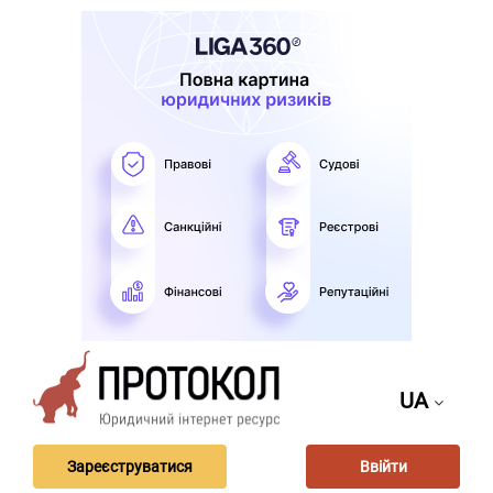
UA
Зареєструватися
Ввійти