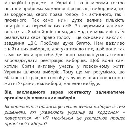
міграційні процеси, в Україні і за її межами гостро
постане проблема можливості реалізації виборцями, які
за кордоном, свого права голосу. Як активного, так і
пасивного. Так само нині дуже велика кількість
внутрішньо переміщених осіб. За окремими даними,
вона сягає 8 мільйонів громадян. Надати можливість їм
реалізувати своє право голосу – це основний виклик і
завдання ЦВК. Проблем дуже багато. Нам важливо
знайти цих виборців, достукатися до них, щоб вони так
само заявили про себе. Для цього ми плануємо активно
впроваджувати реєстрацію виборців. Щоб вони самі
хотіли брати активну участь у повоєнному житті
України шляхом виборів. Тому що ми розуміємо, що
більшого і кращого способу залучити їх до повоєнного
життя України, ніж вибори, напевно не буде.
Від закладеного зараз контексту залежатиме
організація повоєнних виборів
Як корелюється організація післявоєнних виборів із тим
рішенням, які ухвалюють українці за кордоном –
повертатися чи ні? Наскільки це ускладнює процес
організації виборів?