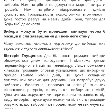
виборів. Нам потрібно не допустити марної витрати
грошей. Нам потрібно підкреслювати єдність
суспільства. Громадськість психологічно втомилася і
дуже гостро реагує на навіть дрібні речі, типові для
будь-якої демократії.
Вибори можуть бути проведені мінімум через 6
місяців після завершення дії воєнного стану
Чому важливо починати підготовку до виборів вже
зараз, не очікуючи завершення війни?
Вікторія Глущенк
о: Для більшості громадян вибори
обмежуються днем голосування і кількома днями
передвиборчої агітації по телевізору. Лише обмежена
кількість громадян справді усвідомлює, що виборчий
процес триває 60-90 днів, це дуже складний
логістичний виклик для держави. Він потребує друку
виборчих бюлетенів, проведення агітації, значних
фінансових ресурсів, формування виборчих комісій,
дільничних, окружних чи територіальних залежно від
виду виборів. І дуже-дуже незначна кількість громадян
розуміють, що вибори – це процес, який не закінчується
ніколи.