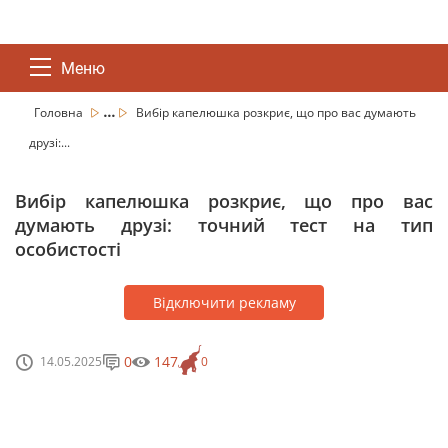
Меню
...
Головна
Вибір капелюшка розкриє, що про вас думають
друзі:...
Вибір капелюшка розкриє, що про вас
думають друзі: точний тест на тип
особистості
Відключити рекламу
0
147
14.05.2025
0