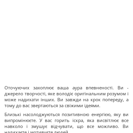
Оточуючих захоплює ваша аура впевненості. Ви -
джерело творчості, яке володіє оригінальним розумом і
може надихати інших. Ви завжди на крок попереду, а
тому до вас звертаються за свіжими ідеями.
Близькі насолоджуються позитивною енергією, яку ви
випромінюєте. У вас горить іскра, яка висвітлює все
навколо і змушує відчувати, що все можливо. Ви
надихаєте і мотивуєте людей.