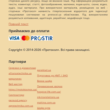
сторінках даного ресурсу, якщо не вказано інше. Під інформацією розуміються
тексти, коментарі, статті, фотозображення, малюнки, ящик-шота, скани, відео,
аудіо, інші матеріали. При використанні матеріалів, розміщених на веб -
сторінках «Протокол» наявність гіперпосилання відкритого для індексації
пошуковими системами на protocol.ua обов`язкове. Під використанням
розуміється копіювання, адаптація, рерайтинг, модифікація тощо.
Повний текст
Приймаємо до оплати
Copyright © 2014-2026 «Протокол». Всі права захищені.
Партнери
Сережки з діамантами
pereklad.ua
alliancetechnika.ua
Підготовка до НМТ / ЗНО
миралинкс
Винна шафа
Веб мастер
Перевезення хворих
https://motokosmos.ua/
hospice-life.com.ua/
Синтезатори
mk-translations.ua
perevod.agency
maltina.com.ua
agrotechnika.com.ua
Шафи купе