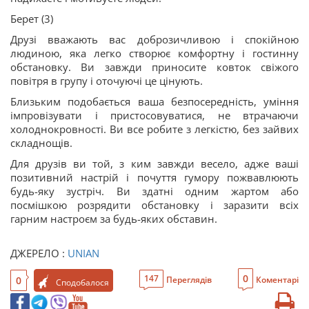
Берет (3)
Друзі вважають вас доброзичливою і спокійною
людиною, яка легко створює комфортну і гостинну
обстановку. Ви завжди приносите ковток свіжого
повітря в групу і оточуючі це цінують.
Близьким подобається ваша безпосередність, уміння
імпровізувати і пристосовуватися, не втрачаючи
холоднокровності. Ви все робите з легкістю, без зайвих
складнощів.
Для друзів ви той, з ким завжди весело, адже ваші
позитивний настрій і почуття гумору пожвавлюють
будь-яку зустріч. Ви здатні одним жартом або
посмішкою розрядити обстановку і заразити всіх
гарним настроєм за будь-яких обставин.
ДЖЕРЕЛО :
UNIAN
0
147
0
Переглядів
Коментарі
Сподобалося