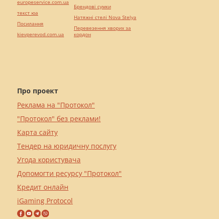
europeservice.com.ua
Брендові сумки
текст юа
Натяжні стелі Nova Stelya
Посилання
Перевезення хворих за
kievperevod.com.ua
кордон
Про проект
Реклама на "Протокол"
"Протокол" без реклами!
Карта сайту
Тендер на юридичну послугу
Угода користувача
Допомогти ресурсу "Протокол"
Кредит онлайн
iGaming Protocol