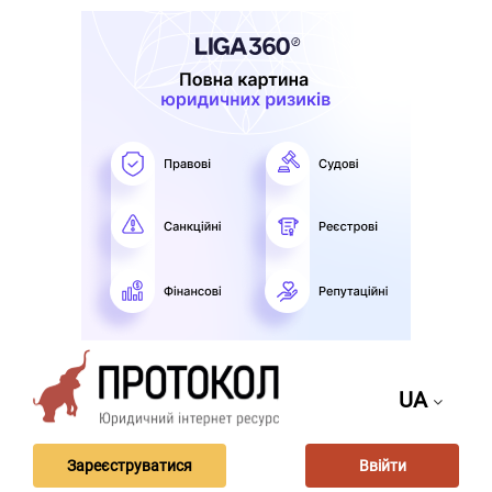
UA
Зареєструватися
Ввійти