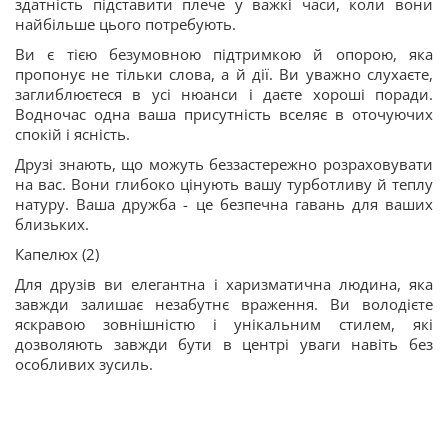
здатність підставити плече у важкі часи, коли вони
найбільше цього потребують.
Ви є тією безумовною підтримкою й опорою, яка
пропонує не тільки слова, а й дії. Ви уважно слухаєте,
заглиблюєтеся в усі нюанси і даєте хороші поради.
Водночас одна ваша присутність вселяє в оточуючих
спокій і ясність.
Друзі знають, що можуть беззастережно розраховувати
на вас. Вони глибоко цінують вашу турботливу й теплу
натуру. Ваша дружба - це безпечна гавань для ваших
близьких.
Капелюх (2)
Для друзів ви елегантна і харизматична людина, яка
завжди залишає незабутнє враження. Ви володієте
яскравою зовнішністю і унікальним стилем, які
дозволяють завжди бути в центрі уваги навіть без
особливих зусиль.