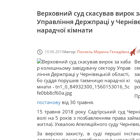
Верховний суд скасував вирок 
Управління Держпраці у Чернів
нарадчої кімнати
10.06.2019
Автор:
Понзель Марина Генадіївна
0
Ве
се
за
од
ро
П
постанову
від 30 травня.
15 травня 2018 року Садгірський суд Чернів
волі на 5 років з позбавленням права займа
житла). Ухвалою Апеляційного суду Чернівец
За версією захисту, в суді першої інста
доповідач під час перебування в нарадчій к