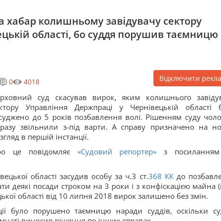
за хабар колишньому завідувачу сектору
ецькій області, бо суддя порушив таємницю
Відключити рекл
0
4018
рховний суд скасував вирок, яким колишнього завіду
ктору Управління Держпраці у Чернівецькій області 
суджено до 5 років позбавлення волі. Рішенням суду чоло
разу звільнили з-під варти. А справу призначено на н
згляд в першій інстанції.
ро це повідомляє
«Судовий репортер»
з посиланням
ецької області засудив особу за ч.3 ст.
368
КК
до позбавл
ти деякі посади строком на 3 роки і з конфіскацією майна (
ької області від 10 липня 2018 вирок залишено без змін.
нції було порушено таємницю наради суддів, оскільки су
імнаті виносив рішення по інших справах.