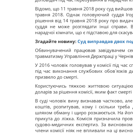
Відомо, що 11 травня 2018 року суд вийшов
травня 2018. Однак головуючий суддя Ігор
рішення від 14 травня 2018 року про видач
суддя не може розглядати інші справи. 
нарадчої кімнати, що є підставою для скасу
Згадайте новину:
Суд виправдав двох по
Обвинувачений працював завідувачем сект
травматизму Управління Держпраці у Черніве
У 2016 чоловік головував у комісії під час
під час виконання службових обов`язків д
призвело до смерті.
Користуючись тяжкою життєвою ситуаціє
доларів за рішення комісії, яким факт смер
В суді чоловік вину визнавав частково, ал
коштів, розпитував, кому і скільки треб
шляхом обману і щиро розкаюється. На йог
прикута до ліжка. Комісія призначила про
судово-медичних експертиз. За висновком 
члени комісії ніяк не впливали на ці висн