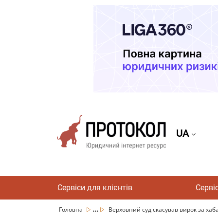
UA
Сервіси для клієнтів
Серві
...
Головна
Верховний суд скасував вирок за хаба