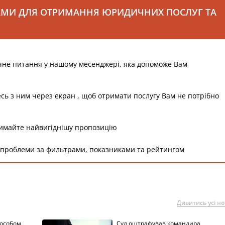
АМИ ДЛЯ ОТРИМАННЯ ЮРИДИЧНИХ ПОСЛУГ ТА
чне питання у нашому месенджері, яка допоможе Вам
есь з ним через екран , щоб отримати послугу Вам не потрібно
римайте найвигіднішу пропозицію
 проблеми за фильтрами, показниками та рейтингом
Дивитись усі н
пособом
Суд оштрафував командира