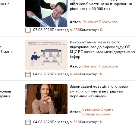
ка на
військової частини за ігнорування
рішення на 66 560 грн
Автор:
Лента от Протокола
05.08.2026
Переглядів:
256
Коментарі:
0
Використання імені та фото
о
підозрюваного до вироку суду: ОП
1 млн (
КЦС ВС роз’яснила межі допустимог
інфор
Автор:
Лента от Протокола
04.08.2026
Переглядів:
445
Коментарі:
0
Законодавчі новації: 7 ключових
асував
змін, які очікують внутрішньо
адовця
переміщених людей
Савицька Оксана
Автор:
Володимирівна
04.08.2026
Переглядів:
518
Коментарі:
0