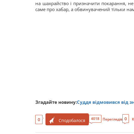
на шахрайство і призначити покарання, не
саме про хабар, а обвинувачений тільки нам
Згадайте новину:
Суддя відмовився від 
0
4018
0
Переглядів
К
Сподобалося