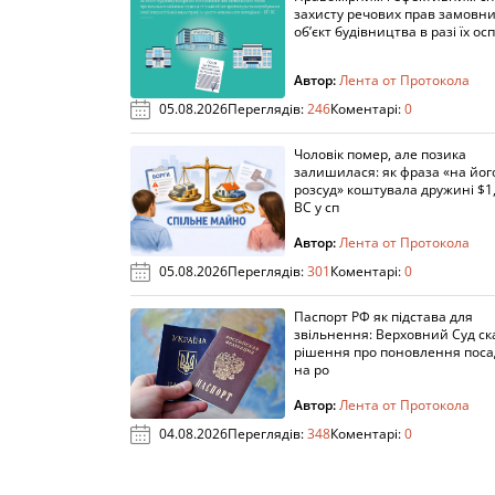
захисту речових прав замовни
об’єкт будівництва в разі їх осп
Автор:
Лента от Протокола
05.08.2026
Переглядів:
246
Коментарі:
0
Чоловік помер, але позика
залишилася: як фраза «на йог
розсуд» коштувала дружині $1,
ВС у сп
Автор:
Лента от Протокола
05.08.2026
Переглядів:
301
Коментарі:
0
Паспорт РФ як підстава для
звільнення: Верховний Суд ск
рішення про поновлення пос
на ро
Автор:
Лента от Протокола
04.08.2026
Переглядів:
348
Коментарі:
0