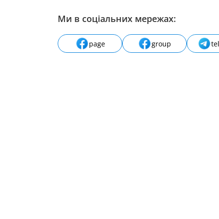
Ми в соціальних мережах:
page
group
te