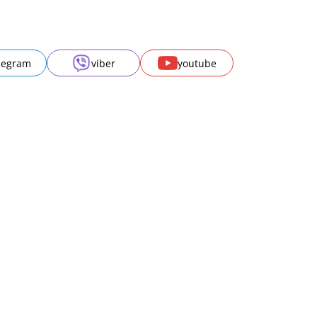
legram
viber
youtube