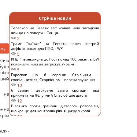
Стрічка новин
Телескоп на Гаваях зафіксував нові загадкові
явища на поверхні Сонця
2
Трамп "наїхав" на Гегсета через гострий
аму
дефіцит ракет для ППО, - WP
5
КНДР перекинула до Росії понад 100 ракет: в ISW
вача
пояснили, чим це загрожує Україні
було
5
віка
Гороскоп на 6 серпня: Стрільцям –
овий
сповільнитися, Скорпіонам – перенапруження
10
6 серпня: церковне свято сьогодні, яка
 на
прикмета на Яблучний Спас обіцяє щастя
12
Вівсянка проти граноли: дієтологи розповіли,
ення
що краще для контролю рівня цукру в крові
крім
10
Чи можна заварювати чайний пакетик двічі:
відповідь експертів
ддя-
11