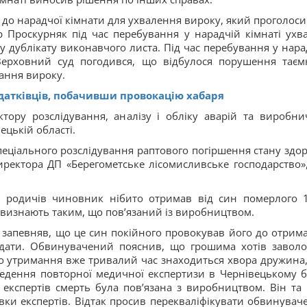
 до нарадчої кімнати для ухвалення вироку, який проголоси
 Проскурняк під час перебування у нарадчій кімнаті ухв
у дублікату виконавчого листа. Під час перебування у нара
Верховний суд погодився, що відбулося порушення таєм
вання вироку.
датківців, побачивши провокацію хабаря
ору розслідування, аналізу і обліку аварій та виробни
цькій області.
 спеціального розслідування раптового погіршення стану здор
иректора ДП «Берегометське лісомисливське господарство»
ю родичів чиновник нібито отримав від син померлого 
ті визнають таким, що пов’язаний із виробництвом.
е запевняв, що це син покійного провокував його до отрим
а дати. Обвинувачений пояснив, що грошима хотів заволо
о утримання вже тривалий час знаходиться хвора дружина,
ведення повторної медичної експертизи в Чернівецькому 
експертів смерть була пов’язана з виробництвом. Він та 
овки експертів. Відтак просив перекваліфікувати обвинувач