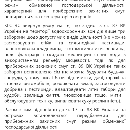
режим обмеженої господарської діяльності,
характерний для прибережних захисних смуг,
поширюється на всю територію островів.
КГС ВС звернув увагу на те, що згідно із ст. 87 ВК
України на території водоохоронних зон діє лише три
заборони щодо допустимих видів діяльності (не можна
застосовувати стійкі та сильнодіючі пестициди,
влаштовувати кладовища, скотомогильники, звалища,
поля фільтрації і скидати неочищені стічні води з
використанням рельєфу місцевості), тоді як для
прибережних захисних смуг ст. 89 ВК України таких
заборон встановлено сім (не можна будувати будь-які
споруди, у тому числі бази відпочинку, дачі, гаражі та
стоянки автомобілів, розорювати землі, застосовувати
добрива і пестициди, влаштовувати літні табори для
худоби, звалища сміття, гноєсховища тощо, мити і
обслуговувати техніку, випалювати суху рослинність).
Разом з тим відповідно до ч. 17 ст. 88 ВК України на
островах встановлюється передбачений для
прибережних захисних смуг режим обмеженої
господарської діяльності.