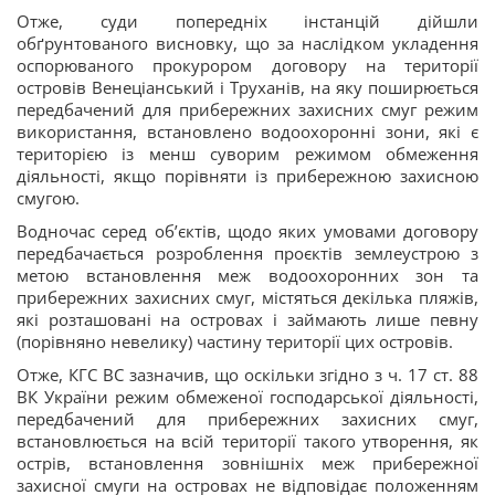
Отже, суди попередніх інстанцій дійшли
обґрунтованого висновку, що за наслідком укладення
оспорюваного прокурором договору на території
островів Венеціанський і Труханів, на яку поширюється
передбачений для прибережних захисних смуг режим
використання, встановлено водоохоронні зони, які є
територією із менш суворим режимом обмеження
діяльності, якщо порівняти із прибережною захисною
смугою.
Водночас серед об’єктів, щодо яких умовами договору
передбачається розроблення проєктів землеустрою з
метою встановлення меж водоохоронних зон та
прибережних захисних смуг, містяться декілька пляжів,
які розташовані на островах і займають лише певну
(порівняно невелику) частину території цих островів.
Отже, КГС ВС зазначив, що оскільки згідно з ч. 17 ст. 88
ВК України режим обмеженої господарської діяльності,
передбачений для прибережних захисних смуг,
встановлюється на всій території такого утворення, як
острів, встановлення зовнішніх меж прибережної
захисної смуги на островах не відповідає положенням