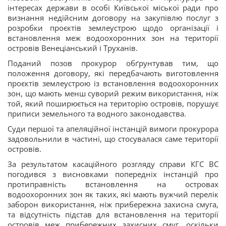
інтересах держави в особі Київської міської ради про
визнання недійсним договору на закупівлю послуг з
розробки проєктів землеустрою щодо організації і
встановлення меж водоохоронних зон на території
островів Венеціанський і Труханів.
Поданий позов прокурор обґрунтував тим, що
положення договору, які передбачають виготовлення
проєктів землеустрою із встановлення водоохоронних
зон, що мають менш суворий режим використання, ніж
той, який поширюється на територію островів, порушує
приписи земельного та водного законодавства.
Суди першої та апеляційної інстанцій вимоги прокурора
задовольнили в частині, що стосувалася саме території
островів.
За результатом касаційного розгляду справи КГС ВС
погодився з висновками попередніх інстанцій про
протиправність встановлення на островах
водоохоронних зон як таких, які мають вужчий перелік
заборон використання, ніж прибережна захисна смуга,
та відсутність підстав для встановлення на території
островів меж прибережних захисних смуг, оскільки