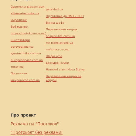
Сережки з діамантами
pereklad.ua
alliancetechnika.ua
Підготовка до НМТ / ЗНО
миралинкс
Винна шафа
Веб мастер
Перевезення хворих
https://motokosmos.ua/
hospice-life.com.ua/
Синтезатори
mk-translations.ua
perevod.agency
maltina.com.ua
agrotechnika.com.ua
Шафи купе
europeservice.com.ua
Брендові сумки
текст юа
Натяжні стелі Nova Stelya
Посилання
Перевезення хворих за
kievperevod.com.ua
кордон
Про проект
Реклама на "Протокол"
"Протокол" без реклами!