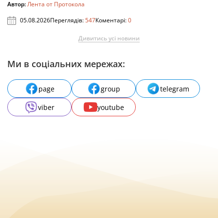
Автор:
Лента от Протокола
05.08.2026
Переглядів:
547
Коментарі:
0
Дивитись усі новини
Ми в соціальних мережах:
page
group
telegram
viber
youtube