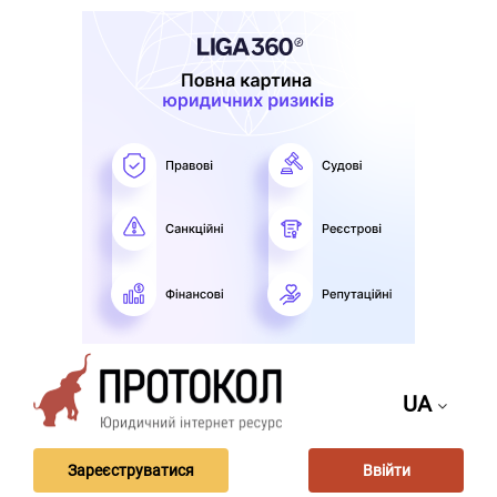
UA
Зареєструватися
Ввійти