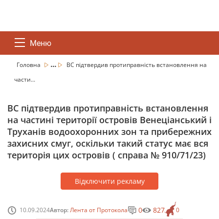
Меню
...
Головна
ВС підтвердив протиправність встановлення на
части...
ВС підтвердив протиправність встановлення
на частині території островів Венеціанський і
Труханів водоохоронних зон та прибережних
захисних смуг, оскільки такий статус має вся
територія цих островів ( справа № 910/71/23)
Відключити рекламу
0
827
10.09.2024
Автор:
Лента от Протокола
0