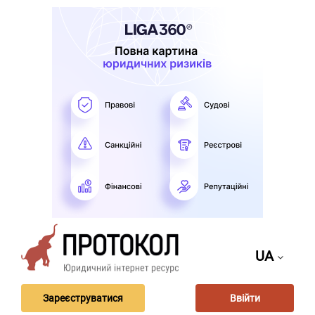
UA
Зареєструватися
Ввійти