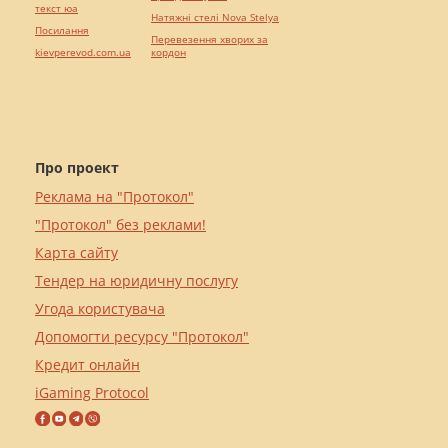
текст юа
Натяжні стелі Nova Stelya
Посилання
Перевезення хворих за
kievperevod.com.ua
кордон
Про проект
Реклама на "Протокол"
"Протокол" без реклами!
Карта сайту
Тендер на юридичну послугу
Угода користувача
Допомогти ресурсу "Протокол"
Кредит онлайн
iGaming Protocol