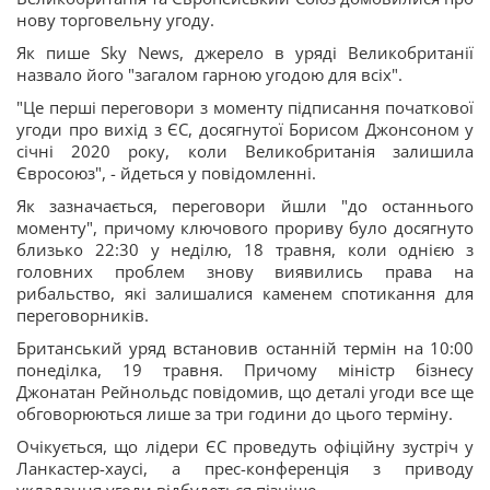
нову торговельну угоду.
Як пише Sky News, джерело в уряді Великобританії
назвало його "загалом гарною угодою для всіх".
"Це перші переговори з моменту підписання початкової
угоди про вихід з ЄС, досягнутої Борисом Джонсоном у
січні 2020 року, коли Великобританія залишила
Євросоюз", - йдеться у повідомленні.
Як зазначається, переговори йшли "до останнього
моменту", причому ключового прориву було досягнуто
близько 22:30 у неділю, 18 травня, коли однією з
головних проблем знову виявились права на
рибальство, які залишалися каменем спотикання для
переговорників.
Британський уряд встановив останній термін на 10:00
понеділка, 19 травня. Причому міністр бізнесу
Джонатан Рейнольдс повідомив, що деталі угоди все ще
обговорюються лише за три години до цього терміну.
Очікується, що лідери ЄС проведуть офіційну зустріч у
Ланкастер-хаусі, а прес-конференція з приводу