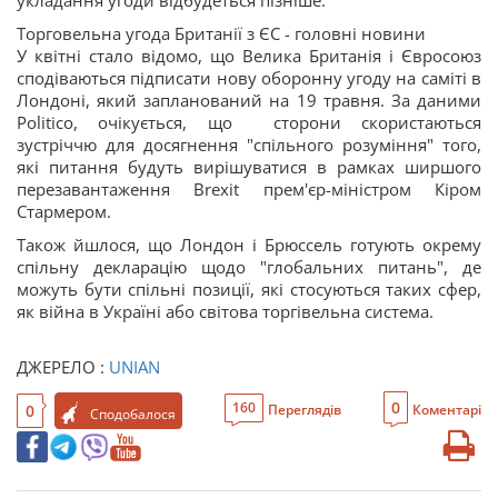
укладання угоди відбудеться пізніше.
Торговельна угода Британії з ЄС - головні новини
У квітні стало відомо, що Велика Британія і Євросоюз
сподіваються підписати нову оборонну угоду на саміті в
Лондоні, який запланований на 19 травня. За даними
Politico, очікується, що сторони скористаються
зустріччю для досягнення "спільного розуміння" того,
які питання будуть вирішуватися в рамках ширшого
перезавантаження Brexit прем'єр-міністром Кіром
Стармером.
Також йшлося, що Лондон і Брюссель готують окрему
спільну декларацію щодо "глобальних питань", де
можуть бути спільні позиції, які стосуються таких сфер,
як війна в Україні або світова торгівельна система.
ДЖЕРЕЛО :
UNIAN
0
160
0
Переглядів
Коментарі
Сподобалося