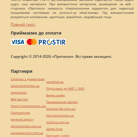
аудіо, інші матеріали. При використанні матеріалів, розміщених на веб -
сторінках «Протокол» наявність гіперпосилання відкритого для індексації
пошуковими системами на protocol.ua обов`язкове. Під використанням
розуміється копіювання, адаптація, рерайтинг, модифікація тощо.
Повний текст
Приймаємо до оплати
Copyright © 2014-2026 «Протокол». Всі права захищені.
Партнери
Сережки з діамантами
pereklad.ua
alliancetechnika.ua
Підготовка до НМТ / ЗНО
миралинкс
Винна шафа
Веб мастер
Перевезення хворих
https://motokosmos.ua/
hospice-life.com.ua/
Синтезатори
mk-translations.ua
perevod.agency
maltina.com.ua
agrotechnika.com.ua
Шафи купе
europeservice.com.ua
Брендові сумки