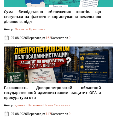
Сума безпідставно збережених коштів, що
стягується за фактичне користування земельною
ділянкою, підл
Автор:
Лента от Протокола
07.08.2026
Переглядів:
162
Коментарі:
0
Пассивность Днепропетровской областной
государственной администрации: защитит ОГА и
прокуратура от з
Автор:
адвокат Васильев Павел Сергеевич
07.08.2026
Переглядів:
147
Коментарі:
0