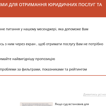
АМИ ДЛЯ ОТРИМАННЯ ЮРИДИЧНИХ ПОСЛУГ ТА
чне питання у нашому месенджері, яка допоможе Вам
есь з ним через екран , щоб отримати послугу Вам не потрібно
римайте найвигіднішу пропозицію
 проблеми за фильтрами, показниками та рейтингом
Дивитись усі н
Якщо суд встановив для