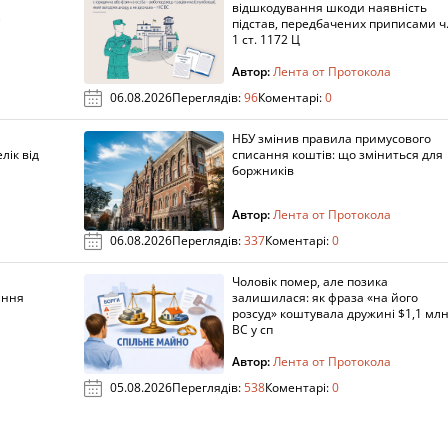
а
відшкодування шкоди наявність
підстав, передбачених приписами ч
1 ст. 1172 Ц
Автор:
Лента от Протокола
06.08.2026
Переглядів:
96
Коментарі:
0
НБУ змінив правила примусового
лік від
списання коштів: що зміниться для
боржників
Автор:
Лента от Протокола
06.08.2026
Переглядів:
337
Коментарі:
0
Чоловік помер, але позика
ання
залишилася: як фраза «на його
розсуд» коштувала дружині $1,1 млн
ВС у сп
Автор:
Лента от Протокола
05.08.2026
Переглядів:
538
Коментарі:
0