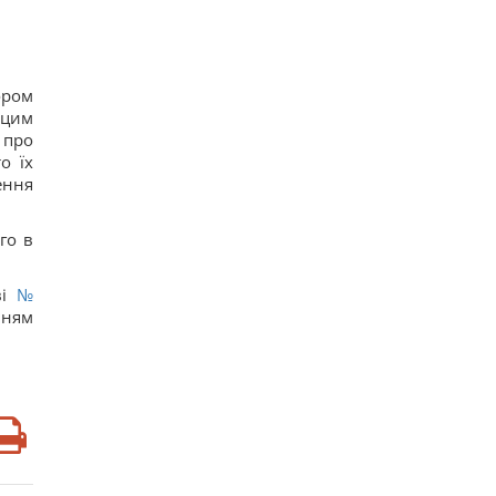
ором
 цим
 про
о їх
ення
го в
ві
№
ням