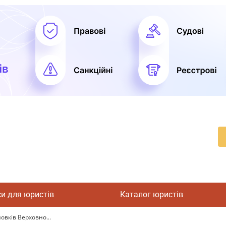
си для юристів
Каталог юристів
овків Верховно...