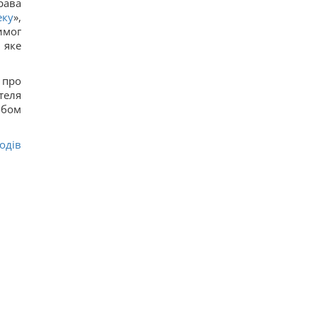
рава
розвідка США опублікувала новий прогноз, – WSJ
еку
»,
20
имог
Експерт вимкнув одне налаштування Android – і
смартфон перестав розряджатися вночі
 яке
19
Удари Росії по кораблях у Чорному морі: у FP
розкрили наслідки
 про
20
теля
У чому полягає користь волоських горіхів для
обом
серця, мозку та зміцнення імунітету
13
В Генштабі ЗСУ повідомили, на яку суму країни
одів
НАТО виділять Україні військової допомоги
21