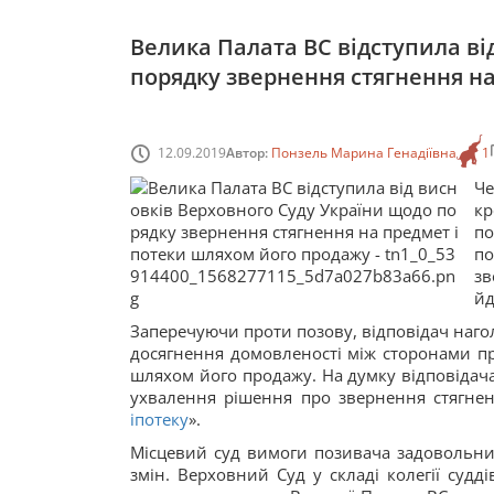
Велика Палата ВС відступила ві
порядку звернення стягнення н
12.09.2019
Автор:
Понзель Марина Генадіївна
1
Ч
к
по
по
зв
йд
Заперечуючи проти позову, відповідач наго
досягнення домовленості між сторонами пр
шляхом його продажу. На думку відповідач
ухвалення рішення про звернення стягнен
іпотеку
».
Місцевий суд вимоги позивача задовольнив
змін. Верховний Суд у складі колегії судд