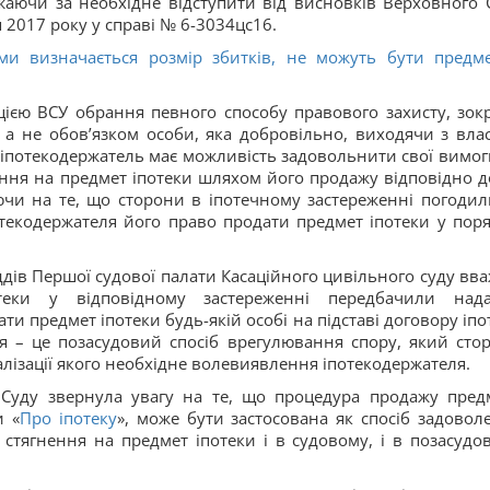
жаючи за необхідне відступити від висновків Верховного 
я 2017 року у справі № 6-3034цс16.
ми визначається розмір збитків, не можуть бути предм
ицією ВСУ обрання певного способу правового захисту, зок
 а не обов’язком особи, яка добровільно, виходячи з вла
, іпотекодержатель має можливість задовольнити свої вимог
ення на предмет іпотеки шляхом його продажу відповідно до
ючи на те, що сторони в іпотечному застереженні погодил
текодержателя його право продати предмет іпотеки у поря
уддів Першої судової палати Касаційного цивільного суду вва
еки у відповідному застереженні передбачили над
ти предмет іпотеки будь-якій особі на підставі договору іпо
я – це позасудовий спосіб врегулювання спору, який сто
алізації якого необхідне волевиявлення іпотекодержателя.
 Суду звернула увагу на те, що процедура продажу пред
и «
Про іпотеку
», може бути застосована як спосіб задовол
 стягнення на предмет іпотеки і в судовому, і в позасудо