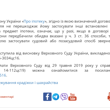
ону України «
Про іпотеку
», згідно із якою визначений догов
еля не перешкоджає йому застосувати інші встановлені
 предмет іпотеки, означає, що у разі, якщо в договорі
ни передбачили обидва вказані у ч. 3 ст. 36 способи, т
елю застосувати судовий або позасудовий спосіб зверн
дступила від висновку Верховного Суду України, викладено
6‑3034цс16.
алати Верховного Суду від 29 травня 2019 року у спра
112цс19) можна ознайомитися за посилан
3516
.
жування крадіжки і шахрайства
оментарі