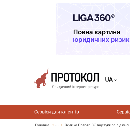
UA
Сервіси для клієнтів
Серві
...
Головна
Велика Палата ВС відступила від висн