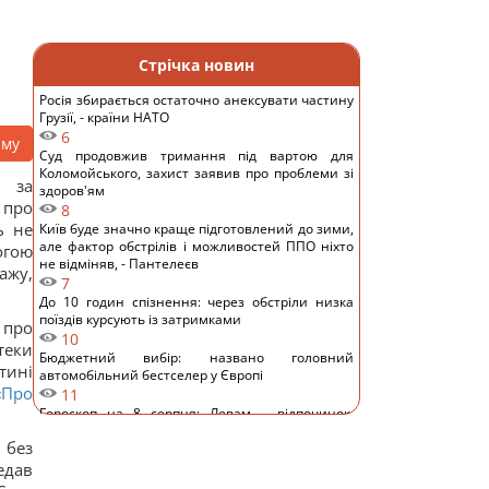
Стрічка новин
Росія збирається остаточно анексувати частину
Грузії, - країни НАТО
6
аму
Суд продовжив тримання під вартою для
Коломойського, захист заявив про проблеми зі
ь за
здоров'ям
про
8
ь не
Київ буде значно краще підготовлений до зими,
але фактор обстрілів і можливостей ППО ніхто
огою
не відміняв, - Пантелеєв
ажу,
7
До 10 годин спізнення: через обстріли низка
поїздів курсують із затримками
 про
10
теки
Бюджетний вибір: названо головний
тині
автомобільний бестселер у Європі
«
Про
11
Гороскоп на 8 серпня: Левам – відпочинок,
Козерогам – зустріч з рідними
 без
10
едав
У кримінальній справі ринку "Столичний"
матеріалами стали дописи про підтримку ЗСУ, -