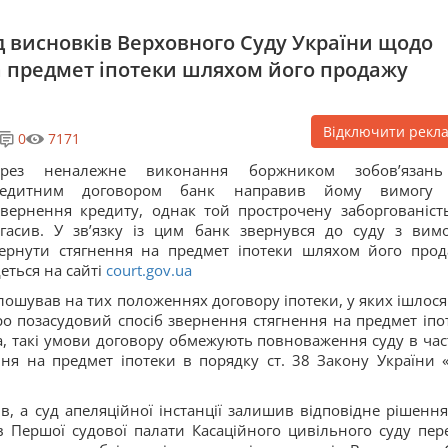
д висновків Верховного Суду України щодо
а предмет іпотеки шляхом його продажу
Відключити рекл
0
7171
ерез неналежне виконання боржником зобов’язан
редитним договором банк направив йому вимогу 
вернення кредиту, однак той прострочену заборгованіст
гасив. У зв’язку із цим банк звернувся до суду з вим
ернути стягнення на предмет іпотеки шляхом його прод
еться на сайті
court.gov.ua
лошував на тих положеннях договору іпотеки, у яких ішлося
о позасудовий спосіб звернення стягнення на предмет іпо
а, такі умови договору обмежують повноваження суду в час
ня на предмет іпотеки в порядку ст. 38 Закону України 
, а суд апеляційної інстанції залишив відповідне рішення
ів Першої судової палати Касаційного цивільного суду пер