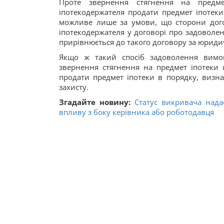
Проте звернення стягнення на предм
іпотекодержателя продати предмет іпотеки
можливе лише за умови, що сторони дого
іпотекодержателя у договорі про задоволен
прирівнюється до такого договору за юрид
Якщо ж такий спосіб задоволення вимог
звернення стягнення на предмет іпотеки 
продати предмет іпотеки в порядку, визна
захисту.
Згадайте новину:
Статус викривача нада
впливу з боку керівника або роботодавця