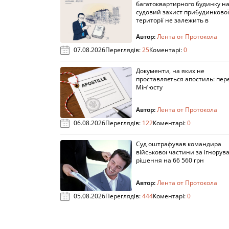
багатоквартирного будинку н
судовий захист прибудинкової
території не залежить в
Автор:
Лента от Протокола
07.08.2026
Переглядів:
25
Коментарі:
0
Документи, на яких не
проставляється апостиль: пере
Мін’юсту
Автор:
Лента от Протокола
06.08.2026
Переглядів:
122
Коментарі:
0
Суд оштрафував командира
військової частини за ігнорув
рішення на 66 560 грн
Автор:
Лента от Протокола
05.08.2026
Переглядів:
444
Коментарі:
0