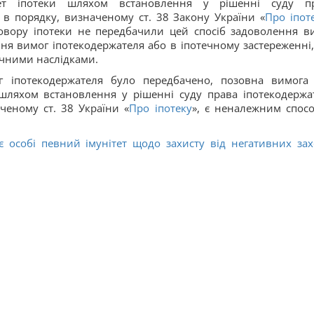
ет іпотеки шляхом встановлення у рішенні суду п
 в порядку, визначеному ст. 38 Закону України «
Про іпот
вору іпотеки не передбачили цей спосіб задоволення в
ня вимог іпотекодержателя або в іпотечному застереженні,
ичними наслідками.
 іпотекодержателя було передбачено, позовна вимога
шляхом встановлення у рішенні суду права іпотекодержа
ченому ст. 38 України «
Про іпотеку
», є неналежним спос
є особі певний імунітет щодо захисту від негативних зах