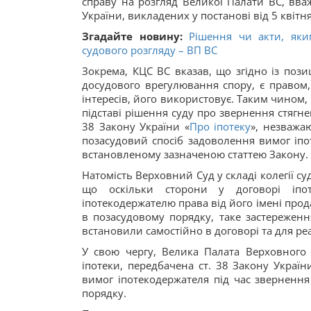
справу на розгляд Великої Палати ВС, вва
України, викладених у постанові від 5 квітн
Згадайте новину:
Рішення чи акти, яки
судового розгляду – ВП ВС
Зокрема, КЦС ВС вказав, що згідно із поз
досудового врегулювання спору, є правом,
інтересів, його використовує. Таким чином
підставі рішення суду про звернення стягн
38 Закону України «
Про іпотеку
», незважа
позасудовий спосіб задоволення вимог іпо
встановленому зазначеною статтею Закону.
Натомість Верховний Суд у складі колегії с
що оскільки сторони у договорі іпот
іпотекодержателю права від його імені прода
в позасудовому порядку, таке застереженн
встановили самостійно в договорі та для ре
У свою чергу, Велика Палата Верховного
іпотеки, передбачена ст. 38 Закону Україн
вимог іпотекодержателя під час звернення
порядку.