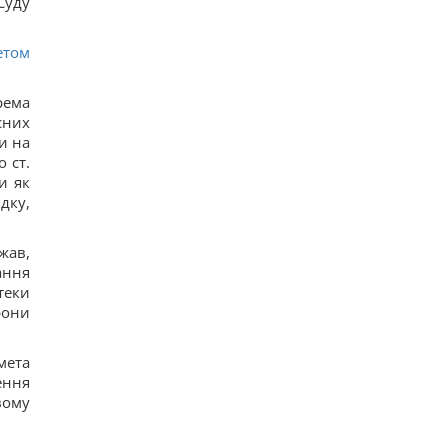
Суду
ЗМІ
11
Навроцький заявив про підтримку української
етом
армії, але згадав про "прапори Бандери"
11
Українці висловили думку, коли закінчиться
рема
війна, - результати опитування
сних
14
и на
Росія почала використовувати збільшену
 ст.
версію "Гербери", - Флеш
и як
12
дку,
Смачна сирна запіканка з рисом: старовинний
рецепт по-українськи
14
жав,
Дантес показався з новою коханою (фото)
15
ання
Ryanair додав ще більше рейсів до Марокко:
теки
одразу три з них – із Польщі
рони
13
Порожні грядки в серпні - велика помилка: що з
ними робити після збору врожаю
мета
12
ення
Кім Чен Ин з початку війни в Україні отримав
вому
$22 мільярди надприбутку, – Bloomberg
23
Путін може напасти на НАТО вже восени: