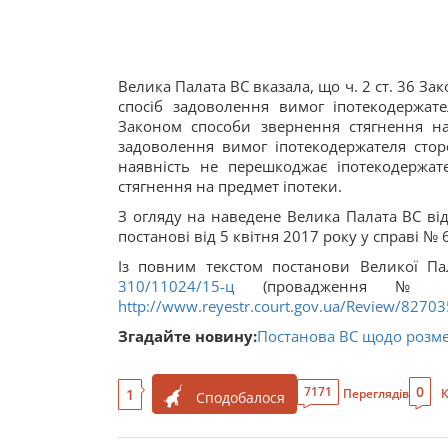
Велика Палата ВС вказала, що ч. 2 ст. 36 Зак
спосіб задоволення вимог іпотекодержат
Законом способи звернення стягнення на
задоволення вимог іпотекодержателя сторо
наявність не перешкоджає іпотекодержат
стягнення на предмет іпотеки.
З огляду на наведене Велика Палата ВС ві
постанові від 5 квітня 2017 року у справі № 
Із повним текстом постанови Великої П
310/11024/15-ц
(провадження № 14-
http://www.reyestr.court.gov.ua/Review/8270
Згадайте новину:
Постанова ВС щодо розме
0
7171
1
Переглядів
К
Сподобалося