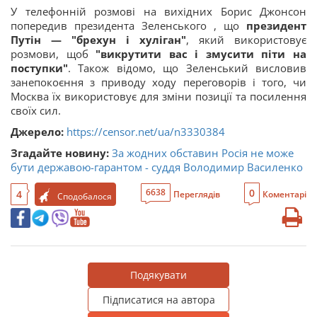
У телефонній розмові на вихідних Борис Джонсон
попередив президента Зеленського , що
президент
Путін — "брехун і хуліган"
, який використовує
розмови, щоб
"викрутити вас і змусити піти на
поступки"
. Також відомо, що Зеленський висловив
занепокоєння з приводу ходу переговорів і того, чи
Москва їх використовує для зміни позиції та посилення
своїх сил.
Джерело:
https://censor.net/ua/n3330384
Згадайте новину:
За жодних обставин Росія не може
бути державою-гарантом - суддя Володимир Василенко
0
6638
4
Переглядів
Коментарі
Сподобалося
Подякувати
Підписатися на автора