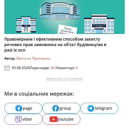
Правомірним і ефективним способом захисту
речових прав замовника на об’єкт будівництва в
разі їх осп
Автор:
Лента от Протокола
05.08.2026
Переглядів:
361
Коментарі:
0
Дивитись усі новини
Ми в соціальних мережах:
page
group
telegram
viber
youtube