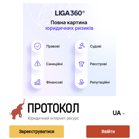
UA
Зареєструватися
Ввійти