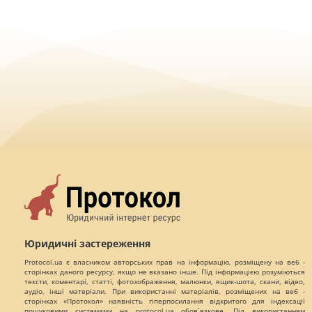
Юридичні застереження
Protocol.ua є власником авторських прав на інформацію, розміщену на веб -
сторінках даного ресурсу, якщо не вказано інше. Під інформацією розуміються
тексти, коментарі, статті, фотозображення, малюнки, ящик-шота, скани, відео,
аудіо, інші матеріали. При використанні матеріалів, розміщених на веб -
сторінках «Протокол» наявність гіперпосилання відкритого для індексації
пошуковими системами на protocol.ua обов`язкове. Під використанням