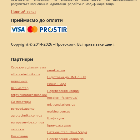
розуміється копіювання, адаптація, рерайтинг, модифікація тощо.
Повний текст
Приймаємо до оплати
Copyright © 2014-2026 «Протокол». Всі права захищені.
Партнери
Сережки з діамантами
pereklad.ua
alliancetechnika.ua
Підготовка до НМТ / ЗНО
миралинкс
Винна шафа
Веб мастер
Перевезення хворих
https://motokosmos.ua/
hospice-life.com.ua/
Синтезатори
mk-translations.ua
perevod.agency
maltina.com.ua
agrotechnika.com.ua
Шафи купе
europeservice.com.ua
Брендові сумки
текст юа
Натяжні стелі Nova Stelya
Посилання
Перевезення хворих за