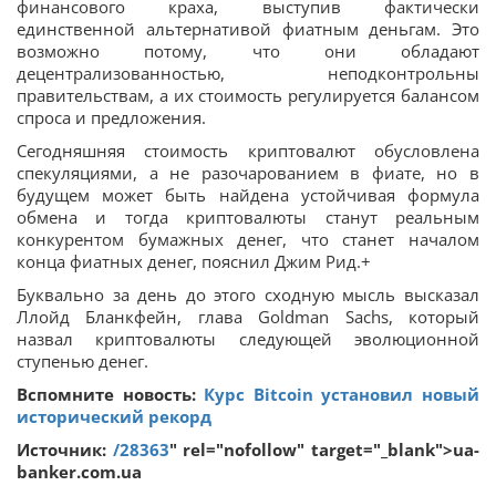
финансового краха, выступив фактически
единственной альтернативой фиатным деньгам. Это
возможно потому, что они обладают
децентрализованностью, неподконтрольны
правительствам, а их стоимость регулируется балансом
спроса и предложения.
Сегодняшняя стоимость криптовалют обусловлена
спекуляциями, а не разочарованием в фиате, но в
будущем может быть найдена устойчивая формула
обмена и тогда криптовалюты станут реальным
конкурентом бумажных денег, что станет началом
конца фиатных денег, пояснил Джим Рид.+
Буквально за день до этого сходную мысль высказал
Ллойд Бланкфейн, глава Goldman Sachs, который
назвал криптовалюты следующей эволюционной
ступенью денег.
Вспомните новость:
Курс Bitcoin установил новый
исторический рекорд
Источник:
/28363
" rel="nofollow" target="_blank">ua-
banker.com.ua