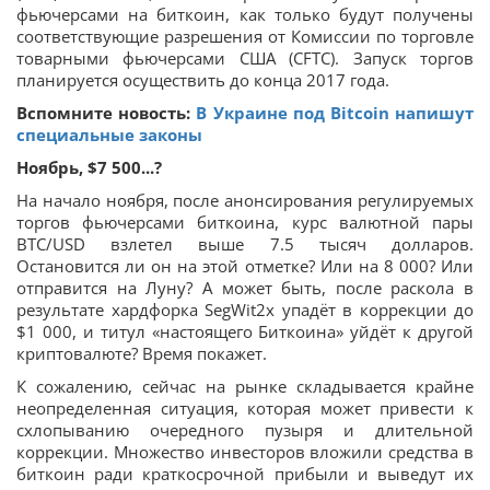
фьючерсами на биткоин, как только будут получены
соответствующие разрешения от Комиссии по торговле
товарными фьючерсами США (CFTC). Запуск торгов
планируется осуществить до конца 2017 года.
Вспомните новость:
В Украине под Bitcoin напишут
специальные законы
Ноябрь, $7 500...?
На начало ноября, после анонсирования регулируемых
торгов фьючерсами биткоина, курс валютной пары
BTC/USD взлетел выше 7.5 тысяч долларов.
Остановится ли он на этой отметке? Или на 8 000? Или
отправится на Луну? А может быть, после раскола в
результате хардфорка SegWit2x упадёт в коррекции до
$1 000, и титул «настоящего Биткоина» уйдёт к другой
криптовалюте? Время покажет.
К сожалению, сейчас на рынке складывается крайне
неопределенная ситуация, которая может привести к
схлопыванию очередного пузыря и длительной
коррекции. Множество инвесторов вложили средства в
биткоин ради краткосрочной прибыли и выведут их