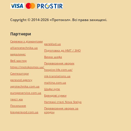
Copyright © 2014-2026 «Протокол». Всі права захищені.
Партнери
Сережки з діамантами
pereklad.ua
alliancetechnika.ua
Підготовка до НМТ / ЗНО
миралинкс
Винна шафа
Веб мастер
Перевезення хворих
https://motokosmos.ua/
hospice-life.com.ua/
Синтезатори
mk-translations.ua
perevod.agency
maltina.com.ua
agrotechnika.com.ua
Шафи купе
europeservice.com.ua
Брендові сумки
текст юа
Натяжні стелі Nova Stelya
Посилання
Перевезення хворих за
kievperevod.com.ua
кордон