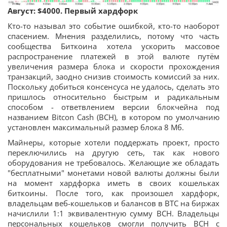
Август: $4000. Первый хардфорк
Кто-то называл это событие ошибкой, кто-то наоборот
спасением. Мнения разделились, потому что часть
сообщества Биткоина хотела ускорить массовое
распространение платежей в этой валюте путём
увеличения размера блока и скорости прохождения
транзакций, заодно снизив стоимость комиссий за них.
Поскольку добиться консенсуса не удалось, сделать это
пришлось относительно быстрым и радикальным
способом - ответвлением версии блокчейна под
названием Bitcon Cash (BCH), в котором по умолчанию
установлен максимальный размер блока 8 Мб.
Майнеры, которые хотели поддержать проект, просто
переключились на другую сеть, так как нового
оборудования не требовалось. Желающие же обладать
"бесплатными" монетами новой валюты должны были
на момент хардфорка иметь в своих кошельках
биткоины. После того, как произошел хардфорк,
владельцам веб-кошельков и балансов в BTC на биржах
начислили 1:1 эквивалентную сумму BCH. Владельцы
персональных кошельков смогли получить BCH с