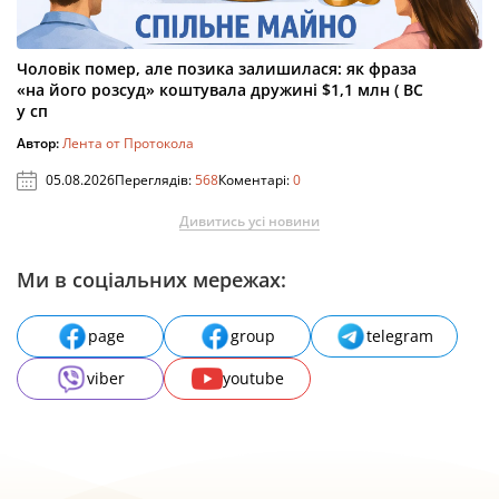
Чоловік помер, але позика залишилася: як фраза
«на його розсуд» коштувала дружині $1,1 млн ( ВС
у сп
Автор:
Лента от Протокола
05.08.2026
Переглядів:
568
Коментарі:
0
Дивитись усі новини
Ми в соціальних мережах:
page
group
telegram
viber
youtube