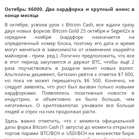
Октябрь: $6000. Два хардфорка и крупный анонс в
конце месяца
В октябре, усвоив урок с Bitcoin Cash, все ждали сразу
двух новых форков: Bitcoin Gold 25 октября и Segwit2x в
середине ноября (хардфорк назначается на
определенный номер блока, поэтому его дата и время
могут меняться в зависимости от изменения хэшрейта
майнеров - прим. ред.). Логично предположить, что все
в этот период закупаются и держат BTC, чтобы ещё 2
раза поучаствовать в раздаче монет новых валют.
Альткоины дешевеют, биткоин рвётся к отметке $7 000,
но пока не может перешагнуть $6 500. Конечно, не
следует заявлять, что рост был вызван только новыми
хардфорками. Появлялись позитивные новости в
индустрии, и объективно их было больше, чем
негативных. О криптовалютах узнавали все больше
людей и спрос на них продолжал расти.
Здесь важно отметить, что с момента официальной
даты форка Bitcoin Cash (1 августа) до момента открытия
торгов парами BTC/BCH и USD/BCH на множестве бирж