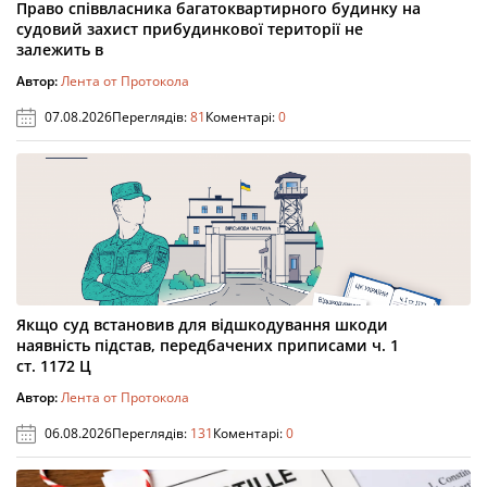
Право співвласника багатоквартирного будинку на
судовий захист прибудинкової території не
залежить в
Автор:
Лента от Протокола
07.08.2026
Переглядів:
81
Коментарі:
0
Якщо суд встановив для відшкодування шкоди
наявність підстав, передбачених приписами ч. 1
ст. 1172 Ц
Автор:
Лента от Протокола
06.08.2026
Переглядів:
131
Коментарі:
0