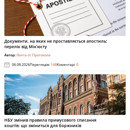
Документи, на яких не проставляється апостиль:
перелік від Мін’юсту
Автор:
Лента от Протокола
06.08.2026
Переглядів:
148
Коментарі:
0
НБУ змінив правила примусового списання
коштів: що зміниться для боржників