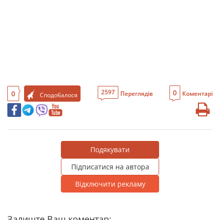
0
2597
0
Переглядів
Коментарі
Сподобалося
Подякувати
Підписатися на автора
Відключити рекламу
Залиште Ваш коментар: