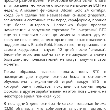
прошло разное время - некоторые биржи были готовы
в тот же день, но многие отложили начисление BCH на
недели. А момент фиксации Bitcoin Gold 24 октября,
когда был сделан так называемый снимок (snapshot),
записавший состояние сети перед хардфорком, прошел
еще более интересно. Несколько бирж провели
начисление и запустили торговлю "фьючерсами" BTG
еще за несколько часов до момента снимка, другие
сразу же после него, а некоторые полностью отказались
поддерживать Bitcoin Gold. Кроме того, не произошло и
самого хардфорка - спустя 12 дней после "снимка",
блокчейн этого альткойна так и не запущен, а значит
большинство пользователей не могут получить свои
монеты.
Таким образом, высокая волатильность BTC в
последние две недели октября была в основном
обусловлена спекулятивной игрой вокруг BTG, в
которой одни трейдеры покупали биткоины перед
форком, а другие зарабатывали на этом повышении, на
некоторое время понижая курс.
В последний день октября Чикагская товарная биржа
(CME) объявила, что собирается запустить торговлю