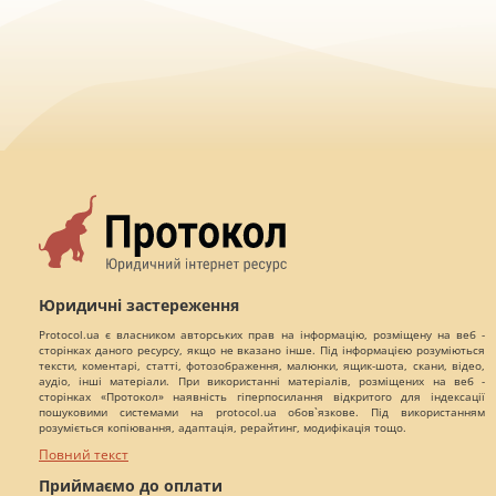
Юридичні застереження
Protocol.ua є власником авторських прав на інформацію, розміщену на веб -
сторінках даного ресурсу, якщо не вказано інше. Під інформацією розуміються
тексти, коментарі, статті, фотозображення, малюнки, ящик-шота, скани, відео,
аудіо, інші матеріали. При використанні матеріалів, розміщених на веб -
сторінках «Протокол» наявність гіперпосилання відкритого для індексації
пошуковими системами на protocol.ua обов`язкове. Під використанням
розуміється копіювання, адаптація, рерайтинг, модифікація тощо.
Повний текст
Приймаємо до оплати