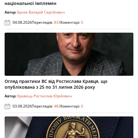
національної імплемен
Автор:
Буняк Валерій Сергійович
04.08.2026
Переглядів:
833
Коментарі:
0
Огляд практики ВС від Ростислава Кравця, що
опублікована з 25 по 31 липня 2026 року
Автор:
Кравець Ростислав Юрійович
03.08.2026
Переглядів:
483
Коментарі:
0