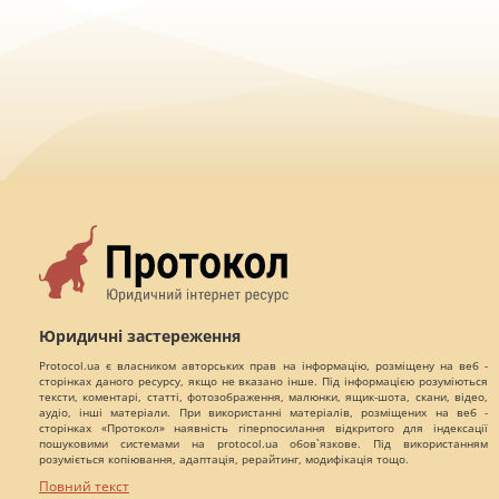
Юридичні застереження
Protocol.ua є власником авторських прав на інформацію, розміщену на веб -
сторінках даного ресурсу, якщо не вказано інше. Під інформацією розуміються
тексти, коментарі, статті, фотозображення, малюнки, ящик-шота, скани, відео,
аудіо, інші матеріали. При використанні матеріалів, розміщених на веб -
сторінках «Протокол» наявність гіперпосилання відкритого для індексації
пошуковими системами на protocol.ua обов`язкове. Під використанням
розуміється копіювання, адаптація, рерайтинг, модифікація тощо.
Повний текст