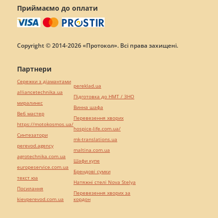
Приймаємо до оплати
Copyright © 2014-2026 «Протокол». Всі права захищені.
Партнери
Сережки з діамантами
pereklad.ua
alliancetechnika.ua
Підготовка до НМТ / ЗНО
миралинкс
Винна шафа
Веб мастер
Перевезення хворих
https://motokosmos.ua/
hospice-life.com.ua/
Синтезатори
mk-translations.ua
perevod.agency
maltina.com.ua
agrotechnika.com.ua
Шафи купе
europeservice.com.ua
Брендові сумки
текст юа
Натяжні стелі Nova Stelya
Посилання
Перевезення хворих за
kievperevod.com.ua
кордон