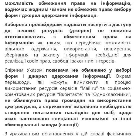
можливість обмеження права на інформацію,
водночас жодним чином не обмежив право вибору
форм і джерел одержання інформації
.
Заборона провайдерам надавати послуги з доступу
до певних ресурсів (джерел) не повинна
ототожнюватись з обмеженням права на
інформацію
як таким, що передбачає можливість
вільного одержання, використання, поширення,
зберігання та захисту інформації, необхідної для
реалізації своїх прав, свобод і законних інтересів.
Спірним Указом
позивача не обмежено у виборі
форм і джерел одержання інформації
. Окремі
перешкоди, які можуть виникнути в процесі
використання ресурсів сервісів “Мail.ru” та соціально-
орієнтованих ресурсів “Вконтакте” та “Одноклассники”,
не обмежують права громадян на використання
цих ресурсів, а спричинені виключно необхідністю
створення негативних наслідків для осіб, щодо
яких застосовано спеціальні економічні та інші
обмежувальні заходи
(санкції)
.
З урахуванням встановлених у цій справі фактичних