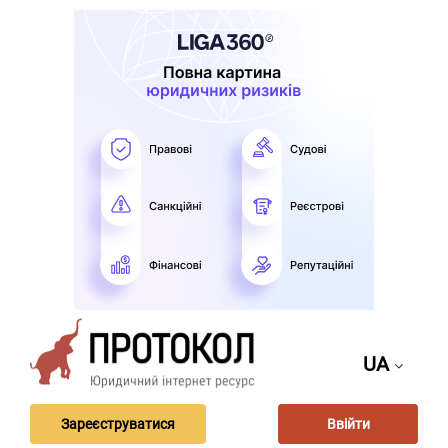
UA
Зареєструватися
Ввійти