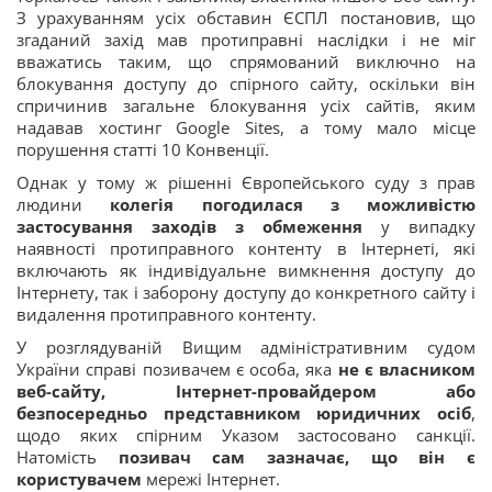
З урахуванням усіх обставин ЄСПЛ постановив, що
згаданий захід мав протиправні наслідки і не міг
вважатись таким, що спрямований виключно на
блокування доступу до спірного сайту, оскільки він
спричинив загальне блокування усіх сайтів, яким
надавав хостинг Google Sites, а тому мало місце
порушення статті 10 Конвенції.
Однак у тому ж рішенні Європейського суду з прав
людини
колегія погодилася з можливістю
застосування заходів з обмеження
у випадку
наявності протиправного контенту в Інтернеті, які
включають як індивідуальне вимкнення доступу до
Інтернету, так і заборону доступу до конкретного сайту і
видалення протиправного контенту.
У розглядуваній Вищим адміністративним судом
України справі позивачем є особа, яка
не є власником
веб-сайту, Інтернет-провайдером або
безпосередньо представником юридичних осіб
,
щодо яких спірним Указом застосовано санкції.
Натомість
позивач сам зазначає, що він є
користувачем
мережі Інтернет.