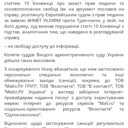
статтею 10 Конвенції про захист прав людини та
основоположних свобод (як на аргумент послався на
справу, розглянуту Європейським судом з прав людини
за заявою AHMET YILDIRIM проти Туреччини, у якій, на
його думку, суд визнав порушення статті 10 Конвенції з
підстав, аналогічних тим, що наведено в розглядуваній
справі);
– на свободу доступу до інформації.
Колегія суддів Вищого адміністративного суду України
дійшла таких висновків.
З оскаржуваного Указу вбачається, що ним застосовано
персональні спеціальні економічні та інші
обмежувальні заходи (санкції), зокрема, до ТОВ
“Мэйл.РУ ГРУП”, ТОВ “Вконтакте”, ТОВ “В контакті”, ТОВ
“Мейл.РУ Україна” у вигляді заборони Інтернет-
провайдерам надання послуг з доступу користувачам
мережі Інтернет до ресурсів сервісів “Мail.ru” та
соціально-орієнтованих ресурсів “Вконтакте” та
“Одноклассники”.
Відносини щодо застосування санкцій регулюються