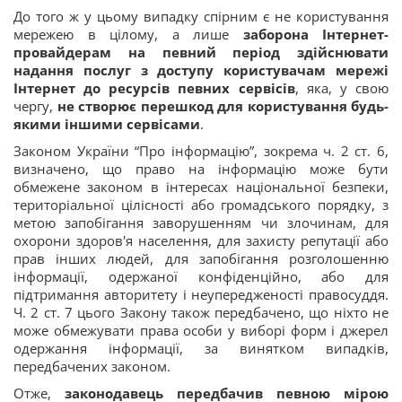
До того ж у цьому випадку спірним є не користування
мережею в цілому, а лише
заборона Інтернет-
провайдерам на певний період здійснювати
надання послуг з доступу користувачам мережі
Інтернет до ресурсів певних сервісів
, яка, у свою
чергу,
не створює перешкод для користування будь-
якими іншими сервісами
.
Законом України “Про інформацію”, зокрема ч. 2 ст. 6,
визначено, що право на інформацію може бути
обмежене законом в інтересах національної безпеки,
територіальної цілісності або громадського порядку, з
метою запобігання заворушенням чи злочинам, для
охорони здоров'я населення, для захисту репутації або
прав інших людей, для запобігання розголошенню
інформації, одержаної конфіденційно, або для
підтримання авторитету і неупередженості правосуддя.
Ч. 2 ст. 7 цього Закону також передбачено, що ніхто не
може обмежувати права особи у виборі форм і джерел
одержання інформації, за винятком випадків,
передбачених законом.
Отже,
законодавець передбачив певною мірою