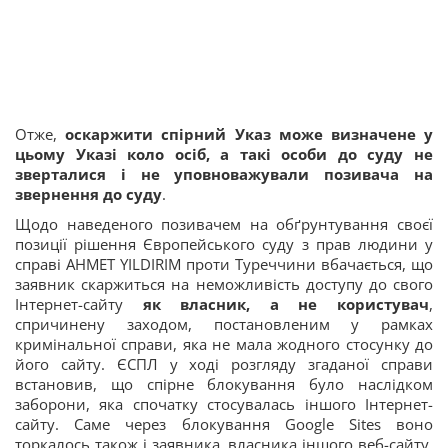
Отже,
оскаржити спірний Указ може визначене у
цьому Указі коло осіб, а такі особи до суду не
зверталися і не уповноважували позивача на
звернення до суду
.
Щодо наведеного позивачем на обґрунтування своєї
позиції рішення Європейського суду з прав людини у
справі AHMET YILDIRIM проти Туреччини вбачається, що
заявник скаржиться на неможливість доступу до свого
Інтернет-сайту
як власник, а не користувач
,
спричинену заходом, постановленим у рамках
кримінальної справи, яка не мала жодного стосунку до
його сайту. ЄСПЛ у ході розгляду згаданої справи
встановив, що спірне блокування було наслідком
заборони, яка спочатку стосувалась іншого Інтернет-
сайту. Саме через блокування Google Sites воно
торкалось також і заявника, власника іншого веб-сайту.