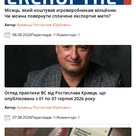
Місяць, який коштував агровиробникам мільйони.
Чи можна повернути сплачене експортне мито?
Автор:
Кравець Ростислав Юрійович
08.08.2026
Переглядів:
95
Коментарі:
0
Огляд практики ВС від Ростислава Кравця, що
опублікована з 01 по 07 серпня 2026 року
Автор:
Кравець Ростислав Юрійович
07.08.2026
Переглядів:
84
Коментарі:
0