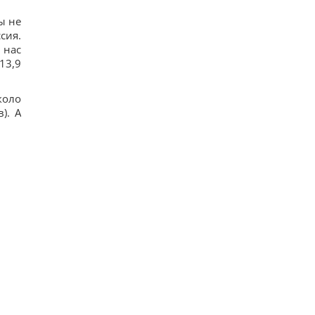
ы не
сия.
 нас
13,9
коло
). А