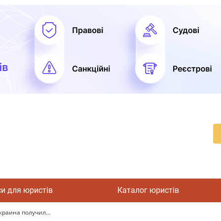
си для юристів
Каталог юристів
краина получил...