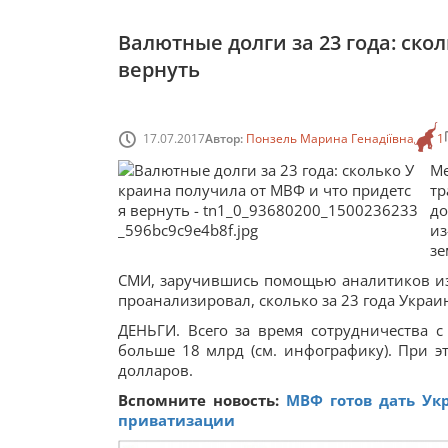
Валютные долги за 23 года: ско
вернуть
17.07.2017
Автор:
Понзель Марина Генадіївна
1
М
т
до
из
зе
СМИ, заручившись помощью аналитиков из
проанализировал, сколько за 23 года Украи
ДЕНЬГИ. Всего за время сотрудничества 
больше 18 млрд (см. инфографику). При э
долларов.
Вспомните новость:
МВФ готов дать Ук
приватизации