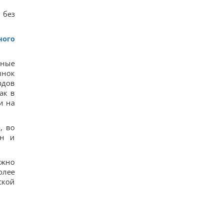
 без
ного
нные
ынок
рдов
ак в
и на
, во
ан и
ожно
олее
ской