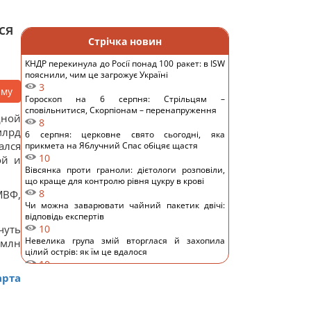
ся
Стрічка новин
КНДР перекинула до Росії понад 100 ракет: в ISW
пояснили, чим це загрожує Україні
3
аму
Гороскоп на 6 серпня: Стрільцям –
сповільнитися, Скорпіонам – перенапруження
дной
8
млрд
6 серпня: церковне свято сьогодні, яка
ался
прикмета на Яблучний Спас обіцяє щастя
10
ой и
Вівсянка проти граноли: дієтологи розповіли,
що краще для контролю рівня цукру в крові
8
МВФ,
Чи можна заварювати чайний пакетик двічі:
відповідь експертів
чуть
10
Невелика група змій вторглася й захопила
 млн
цілий острів: як їм це вдалося
10
Подружжя придбало недорогий будинок в Італії,
арта
але незабаром виявився головний підступ
13