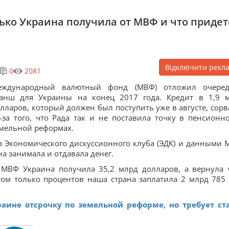
лько Украина получила от МВФ и что придет
Відключити рекл
0
2081
еждународный валютный фонд (МВФ) отложил очере
ранш для Украины на конец 2017 года. Кредит в 1,9 
лларов, который должен был поступить уже в августе, сорв
-за того, что Рада так и не поставила точку в пенсионн
мельной реформах.
 Экономического дискуссионного клуба (ЭДК) и данными 
на занимала и отдавала денег.
с МВФ Украина получила 35,2 млрд долларов, а вернула 
том только процентов наша страна заплатила 2 млрд 785
раине отсрочку по земельной реформе, но требует ст