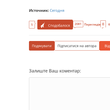
Источник:
Сегодня
0
2081
1
Переглядів
К
Сподобалося
Подякувати
Підписатися на автора
Ві
Залиште Ваш коментар: