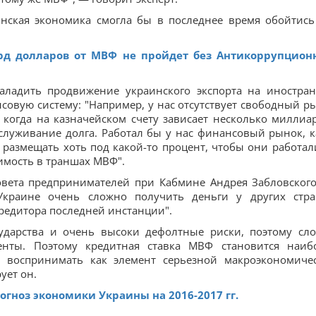
инская экономика смогла бы в последнее время обойтись
д долларов от МВФ не пройдет без Антикоррупцион
наладить продвижение украинского экспорта на иностра
овую систему: "Например, у нас отсутствует свободный р
 когда на казначейском счету зависает несколько миллиа
служивание долга. Работал бы у нас финансовый рынок, к
 размещать хоть под какой-то процент, чтобы они работал
имость в траншах МВФ".
овета предпринимателей при Кабмине Андрея Забловского
Украине очень сложно получить деньги у других стр
кредитора последней инстанции".
сударства и очень высоки дефолтные риски, поэтому сл
нты. Поэтому кредитная ставка МВФ становится наиб
воспринимать как элемент серьезной макроэкономиче
ует он.
гноз экономики Украины на 2016-2017 гг.