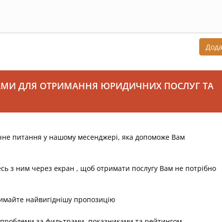
Дод
АМИ ДЛЯ ОТРИМАННЯ ЮРИДИЧНИХ ПОСЛУГ ТА
чне питання у нашому месенджері, яка допоможе Вам
есь з ним через екран , щоб отримати послугу Вам не потрібно
римайте найвигіднішу пропозицію
 проблеми за фильтрами, показниками та рейтингом