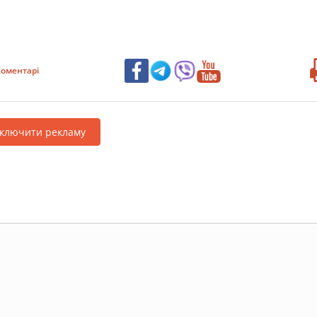
оментарі
дключити рекламу