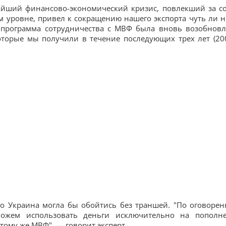
айший финансово-экономический кризис, повлекший за с
 уровне, привел к сокращению нашего экспорта чуть ли н
 программа сотрудничества с МВФ была вновь возобновл
оторые мы получили в течение последующих трех лет (2
то Украина могла бы обойтись без траншей. "По оговоре
можем использовать деньги исключительно на пополн
тому же МВФ", — говорит эксперт.