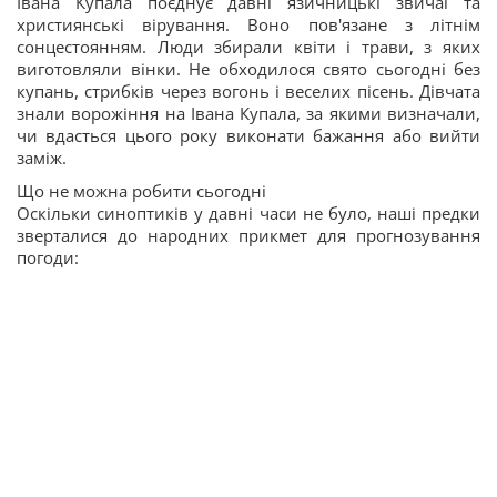
Івана Купала поєднує давні язичницькі звичаї та
християнські вірування. Воно пов'язане з літнім
сонцестоянням. Люди збирали квіти і трави, з яких
виготовляли вінки. Не обходилося свято сьогодні без
купань, стрибків через вогонь і веселих пісень. Дівчата
знали ворожіння на Івана Купала, за якими визначали,
чи вдасться цього року виконати бажання або вийти
заміж.
Що не можна робити сьогодні
Оскільки синоптиків у давні часи не було, наші предки
зверталися до народних прикмет для прогнозування
погоди: