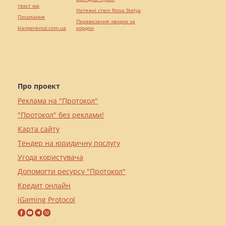
текст юа
Натяжні стелі Nova Stelya
Посилання
Перевезення хворих за
kievperevod.com.ua
кордон
Про проект
Реклама на "Протокол"
"Протокол" без реклами!
Карта сайту
Тендер на юридичну послугу
Угода користувача
Допомогти ресурсу "Протокол"
Кредит онлайн
iGaming Protocol