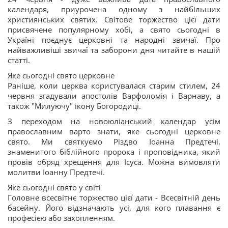
календаря, приурочена одному з найбільших
християнських святих. Світове торжество цієї дати
присвячене популярному хобі, а свято сьогодні в
Україні поєднує церковні та народні звичаї. Про
найважливіші звичаї та заборони дня читайте в нашій
статті.
Яке сьогодні свято церковне
Раніше, коли церква користувалася старим стилем, 24
червня згадували апостолів Варфоломія і Варнаву, а
також "Милуючу" ікону Богородиці.
З переходом на новоюліанський календар усім
православним варто знати, яке сьогодні церковне
свято. Ми святкуємо Різдво Іоанна Предтечі,
знаменитого біблійного пророка і проповідника, який
провів обряд хрещення для Ісуса. Можна вимовляти
молитви Іоанну Предтечі.
Яке сьогодні свято у світі
Головне всесвітнє торжество цієї дати - Всесвітній день
басейну. Його відзначають усі, для кого плавання є
професією або захопленням.