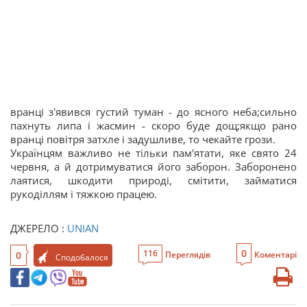
вранці з'явився густий туман - до ясного неба;сильно
пахнуть липа і жасмин - скоро буде дощ;якщо рано
вранці повітря затхле і задушливе, то чекайте грози.
Українцям важливо не тільки пам'ятати, яке свято 24
червня, а й дотримуватися його заборон. Заборонено
лаятися, шкодити природі, смітити, займатися
рукоділлям і тяжкою працею.
ДЖЕРЕЛО :
UNIAN
0
116
0
Переглядів
Коментарі
Сподобалося