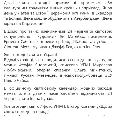
Деякі свята сьогодні присвячені професіям або
культурним традиціям інших країн - наприклад, Янов
день у Латвії та Естонії, церемонія Інті Раймі в Еквадорі
та Болівії, День машинобудівника в Азербайджані, День
юриста в Киргизстані.
Відомо про таких іменинників 24 червня зі світовою
популярністю - художник Ян Матейко, письменник
Ернесто Сабато, кінорежисер Клод Шаброль, футболіст
Ліонель Мессі, музикант Джефф Бек, актор Ієн Глен.
Яке сьогодні свято в Україні
Відомі українці, які народилися в сьогоднішню дату, це
медик Феофіл Яновський, єпископа УГКЦ Мирослав
Любачівський, оперна співачка Ольга Микитенко,
гімнаст Руслан Мезенцев, військовослужбовець ЗСУ
Павло Чайка.
В офіційному святковому календарі жодних заходів
немає, але з давніх часів слов'яни відзначають 24
червня свято Івана Купала.
Яке сьогодні свято / фото УНІАН, Віктор КовальчукЩо за
свято сьогодні в народі