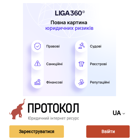
UA
Зареєструватися
Ввійти