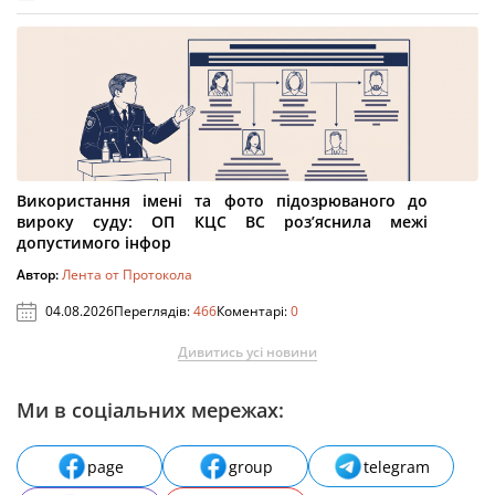
Використання імені та фото підозрюваного до
вироку суду: ОП КЦС ВС роз’яснила межі
допустимого інфор
Автор:
Лента от Протокола
04.08.2026
Переглядів:
466
Коментарі:
0
Дивитись усі новини
Ми в соціальних мережах:
page
group
telegram