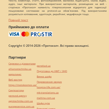
тексти, коментарі, статті, фотозображення, малюнки, ящик-шота, скани, відео,
аудіо, інші матеріали. При використанні матеріалів, розміщених на веб -
сторінках «Протокол» наявність гіперпосилання відкритого для індексації
пошуковими системами на protocol.ua обов`язкове. Під використанням
розуміється копіювання, адаптація, рерайтинг, модифікація тощо.
Повний текст
Приймаємо до оплати
Copyright © 2014-2026 «Протокол». Всі права захищені.
Партнери
Сережки з діамантами
pereklad.ua
alliancetechnika.ua
Підготовка до НМТ / ЗНО
миралинкс
Винна шафа
Веб мастер
Перевезення хворих
https://motokosmos.ua/
hospice-life.com.ua/
Синтезатори
mk-translations.ua
perevod.agency
maltina.com.ua
agrotechnika.com.ua
Шафи купе
europeservice.com.ua
Брендові сумки