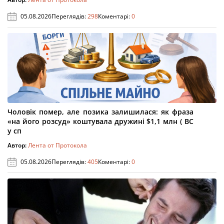
05.08.2026
Переглядів:
298
Коментарі:
0
Чоловік помер, але позика залишилася: як фраза
«на його розсуд» коштувала дружині $1,1 млн ( ВС
у сп
Автор:
Лента от Протокола
05.08.2026
Переглядів:
405
Коментарі:
0