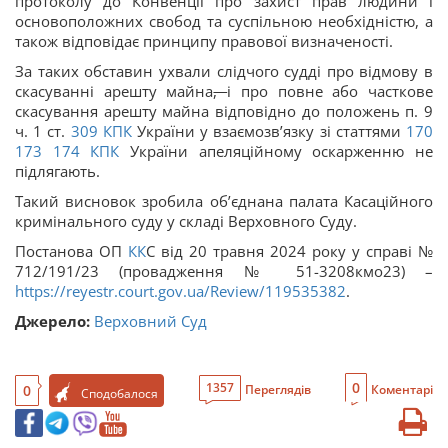
протоколу до Конвенції про захист прав людини і
основоположних свобод та суспільною необхідністю, а
також відповідає принципу правової визначеності.
За таких обставин ухвали слідчого судді про відмову в
скасуванні арешту майна
,
і про повне або часткове
скасування арешту майна відповідно до положень п. 9
ч. 1 ст.
309
КПК
України у взаємозв’язку зі статтями
170
173
174
КПК
України апеляційному оскарженню не
підлягають.
Такий висновок зробила об’єднана палата Касаційного
кримінального суду у складі Верховного Суду.
Постанова ОП
КК
С від 20 травня 2024 року у справі №
712/191/23 (провадження № 51-3208кмо23) –
https://reyestr.court.gov.ua/Review/119535382
.
Джерело:
Верховний Суд
0
1357
0
Переглядів
Коментарі
Сподобалося