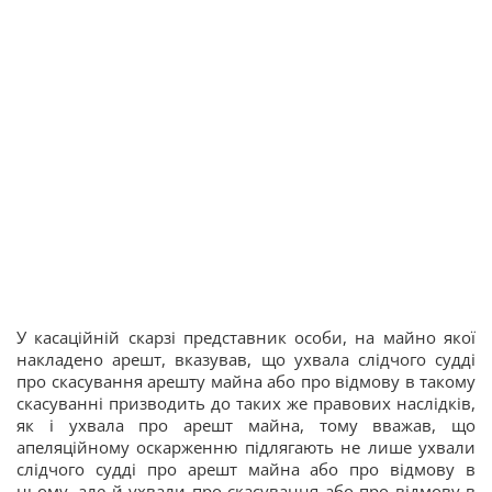
У касаційній скарзі представник особи, на майно якої
накладено арешт, вказував, що ухвала слідчого судді
про скасування арешту майна або про відмову в такому
скасуванні призводить до таких же правових наслідків,
як і ухвала про арешт майна, тому вважав, що
апеляційному оскарженню підлягають не лише ухвали
слідчого судді про арешт майна або про відмову в
ньому, але й ухвали про скасування або про відмову в