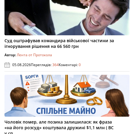
Суд оштрафував командира військової частини за
ігнорування рішення на 66 560 грн
Автор:
Лента от Протокола
05.08.2026
Переглядів:
364
Коментарі:
0
Чоловік помер, але позика залишилася: як фраза
«на його розсуд» коштувала дружині $1,1 млн ( ВС
у сп