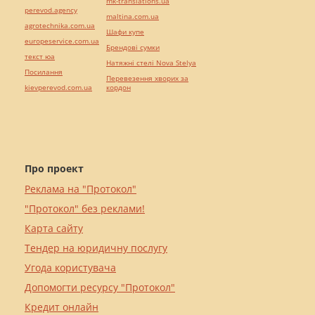
mk-translations.ua
perevod.agency
maltina.com.ua
agrotechnika.com.ua
Шафи купе
europeservice.com.ua
Брендові сумки
текст юа
Натяжні стелі Nova Stelya
Посилання
Перевезення хворих за
kievperevod.com.ua
кордон
Про проект
Реклама на "Протокол"
"Протокол" без реклами!
Карта сайту
Тендер на юридичну послугу
Угода користувача
Допомогти ресурсу "Протокол"
Кредит онлайн