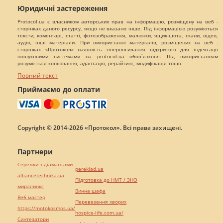
Юридичні застереження
Protocol.ua є власником авторських прав на інформацію, розміщену на веб -
сторінках даного ресурсу, якщо не вказано інше. Під інформацією розуміються
тексти, коментарі, статті, фотозображення, малюнки, ящик-шота, скани, відео,
аудіо, інші матеріали. При використанні матеріалів, розміщених на веб -
сторінках «Протокол» наявність гіперпосилання відкритого для індексації
пошуковими системами на protocol.ua обов`язкове. Під використанням
розуміється копіювання, адаптація, рерайтинг, модифікація тощо.
Повний текст
Приймаємо до оплати
Copyright © 2014-2026 «Протокол». Всі права захищені.
Партнери
Сережки з діамантами
pereklad.ua
alliancetechnika.ua
Підготовка до НМТ / ЗНО
миралинкс
Винна шафа
Веб мастер
Перевезення хворих
https://motokosmos.ua/
hospice-life.com.ua/
Синтезатори