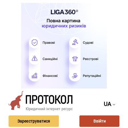
UA
Зареєструватися
Ввійти