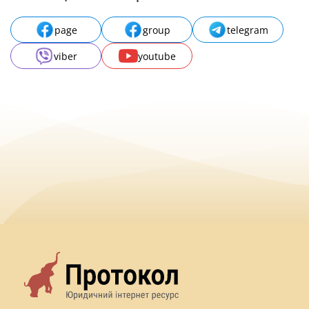
page
group
telegram
viber
youtube