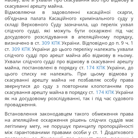
скасуванні арешту майна.
Відмовляючи в задоволенні касаційної скарги,
об’єднана палата Касаційного кримінального суду у
складі Верховного Суду зазначила, що перелік ухвал
слідчого судді, які можуть бути оскаржені під час
досудового розслідування в апеляційному порядку,
визначено в ст.
309
КПК
України. Відповідно до п. 9 ч. 1
ст.
309
КПК
України до цього переліку належать ухвали
слідчого судді про арешт майна або відмову в ньому.
Ухвали слідчого судді про відмову в скасуванні арешту
майна, постановлені в порядку ст.
174
КПК
України, до
цього списку не належать. При цьому відмова у
скасуванні арешту майна не позбавляє особу права
звернутися до суду з повторним клопотанням про
скасування арешту майна в порядку ст.
174
КПК
України
як на досудовому розслідуванні, так і під час судового
провадження.
Встановлення законодавцем такого обмеження права
на апеляційне оскарження рішень слідчих суддів має
легітимну мету, не порушує принципу пропорційності
між гарантованими правами особи у ст. 1 Додаткового