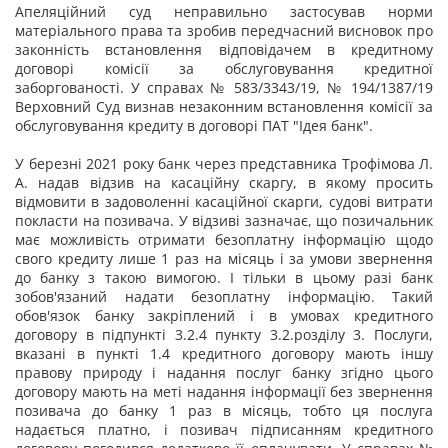
Апеляційний суд неправильно застосував норми
матеріального права та зробив передчасний висновок про
законність встановлення відповідачем в кредитному
договорі комісії за обслуговування кредитної
заборгованості. У справах № 583/3343/19, № 194/1387/19
Верховний Суд визнав незаконним встановлення комісії за
обслуговування кредиту в договорі ПАТ "Ідея банк".
У березні 2021 року банк через представника Трофімова Л.
А. надав відзив на касаційну скаргу, в якому просить
відмовити в задоволенні касаційної скарги, судові витрати
покласти на позивача. У відзиві зазначає, що позичальник
має можливість отримати безоплатну інформацію щодо
свого кредиту лише 1 раз на місяць і за умови звернення
до банку з такою вимогою. І тільки в цьому разі банк
зобов'язаний надати безоплатну інформацію. Такий
обов'язок банку закріплений і в умовах кредитного
договору в підпункті 3.2.4 пункту 3.2.розділу 3. Послуги,
вказані в пункті 1.4 кредитного договору мають іншу
правову природу і надання послуг банку згідно цього
договору мають на меті надання інформації без звернення
позивача до банку 1 раз в місяць, тобто ця послуга
надається платно, і позивач підписанням кредитного