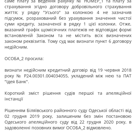
саме плату за ведення рахунку № НОМЕР_1 та плату за
страхування згідно договору добровільного страхування
життя; у рядку "Усього" за колонкою 4 не зазначив
підсумок, розрахований без урахування значення чистої
суми кредиту, зазначеної в рядку 1 цієї колонки. Отже,
вказаний графік щомісячних платежів не відповідає формі
встановленій Законом та не містить всіх визначених
законом реквізитів. Тому суд має визнати пункт 6 договору
недійсним.
ОСОБА_2 просила:
визнати недійсним кредитний договір від 19 червня 2018
року № Р24.00301.004034055, укладений між нею та ПАТ
"Ідея Банк".
Короткий зміст рішення судів першої та апеляційної
інстанції
Рішенням Біляївського районного суду Одеської області від
02 грудня 2019 року, залишеним без змін постановою
Одеського апеляційного суду від 22 грудня 2020 року, в
задоволенні позовних вимог ОСОБА_2 відмовлено.