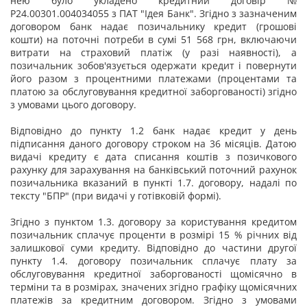
нею було укладено кредитний договір №
Р24.00301.004034055 з ПАТ "Ідея Банк". Згідно з зазначеним
договором банк надає позичальнику кредит (грошові
кошти) на поточні потреби в сумі 51 568 грн, включаючи
витрати на страховий платіж (у разі наявності), а
позичальник зобов'язується одержати кредит і повернути
його разом з процентними платежами (процентами та
платою за обслуговування кредитної заборгованості) згідно
з умовами цього договору.
Відповідно до пункту 1.2 банк надає кредит у день
підписання даного договору строком на 36 місяців. Датою
видачі кредиту є дата списання коштів з позичкового
рахунку для зарахування на банківський поточний рахунок
позичальника вказаний в пункті 1.7. договору, надалі по
тексту "БПР" (при видачі у готівковій формі).
Згідно з пунктом 1.3. договору за користування кредитом
позичальник сплачує проценти в розмірі 15 % річних від
залишкової суми кредиту. Відповідно до частини другої
пункту 1.4. договору позичальник сплачує плату за
обслуговування кредитної заборгованості щомісячно в
терміни та в розмірах, значених згідно графіку щомісячних
платежів за кредитним договором. Згідно з умовами