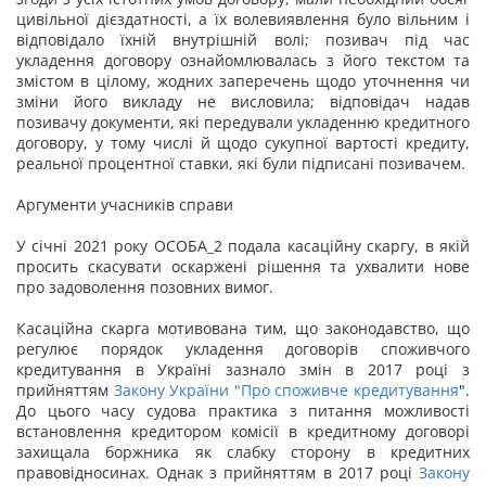
цивільної дієздатності, а їх волевиявлення було вільним і
відповідало їхній внутрішній волі; позивач під час
укладення договору ознайомлювалась з його текстом та
змістом в цілому, жодних заперечень щодо уточнення чи
зміни його викладу не висловила; відповідач надав
позивачу документи, які передували укладенню кредитного
договору, у тому числі й щодо сукупної вартості кредиту,
реальної процентної ставки, які були підписані позивачем.
Аргументи учасників справи
У січні 2021 року ОСОБА_2 подала касаційну скаргу, в якій
просить скасувати оскаржені рішення та ухвалити нове
про задоволення позовних вимог.
Касаційна скарга мотивована тим, що законодавство, що
регулює порядок укладення договорів споживчого
кредитування в Україні зазнало змін в 2017 році з
прийняттям
Закону України "
Про споживче кредитування
".
До цього часу судова практика з питання можливості
встановлення кредитором комісії в кредитному договорі
захищала боржника як слабку сторону в кредитних
правовідносинах. Однак з прийняттям в 2017 році
Закону