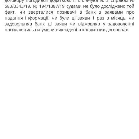
договору погодився додатково її оплачувати. У справах №
583/3343/19, № 194/1387/19 судами не було досліджено той
факт, чи зверталися позивачі в банк з заявами про
надання інформації, чи були ці заяви 1 раз в місяць, чи
задовольняв банк ці заяви чи відмовляв у задоволенні
посилаючись на умови викладені в кредитних договорах.