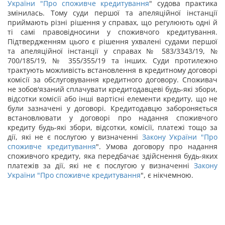
України "
Про споживче кредитування
" судова практика
змінилась. Тому суди першої та апеляційної інстанції
приймають різні рішення у справах, що регулюють одні й
ті самі правовідносини у споживчого кредитування.
Підтвердженням цього є рішення ухвалені судами першої
та апеляційної інстанції у справах № 583/3343/19, №
700/185/19, № 355/355/19 та інших. Суди протилежно
трактують можливість встановлення в кредитному договорі
комісії за обслуговування кредитного договору. Споживач
не зобов'язаний сплачувати кредитодавцеві будь-які збори,
відсотки комісії або інші вартісні елементи кредиту, що не
були зазначені у договорі. Кредитодавцю забороняється
встановлювати у договорі про надання споживчого
кредиту будь-які збори, відсотки, комісії, платежі тощо за
дії, які не є послугою у визначенні
Закону України "
Про
споживче кредитування
". Умова договору про надання
споживчого кредиту, яка передбачає здійснення будь-яких
платежів за дії, які не є послугою у визначенні
Закону
України "
Про споживче кредитування
", є нікчемною.