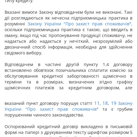
типу кредиту.
Вказані вимоги Закону відповідачем були не виконані. Такі
дії розглядаються як нечесна підприємницька практика в
розумінні
Закону України "
Про захист прав споживачів
",
оскільки підприємницька практика є такою, що вводить в
оману, якщо під час пропонування продукції споживачу, не
надається або надається у нечіткий, незрозумілий або
двозначний спосіб інформація, необхідна для здійснення
свідомого вибору.
Відповідачем в частині другій пункту 1.4 договору
встановлено обов'язок позичальника сплатити комісію за
обслуговування кредитної заборгованості щомісячно в
терміни та в розмірах, визначених згідно графіку
щомісячних платежів за кредитним договором, але
11
18
19
вказаний пункт договору порушує статті
,
,
Закону
України "
Про захист прав споживачів
" та є грубим
порушенням чинного законодавства.
Оспорюваний кредитний договір викладено в письмовій
формі на папері з друкуванням тексту шрифтом розміром 5