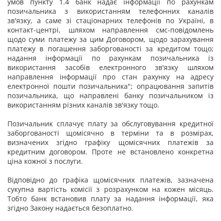
умов пункту 1.4 банк надає інформації по рахункам
позичальника з використанням телефонних каналів
зв'язку, а саме зі стаціонарних телефонів по Україні, в
контакт-центрі, шляхом направлення смс-повідомлень
щодо суми платежу за цим Договором, щодо зарахування
платежу в погашення заборгованості за кредитом тощо;
надання інформації по рахункам позичальника із
використання засобів електронного зв'язку шляхом
направлення інформації про стан рахунку на адресу
електронної пошти позичальника"; опрацювання запитів
позичальника, що направлені банку позичальником із
використанням різних каналів зв'язку тощо.
Позичальник сплачує плату за обслуговування кредитної
заборгованості щомісячно в терміни та в розмірах,
визначених згідно графіку щомісячних платежів за
кредитним договором. Проте не встановлено конкретна
ціна кожної з послуги.
Відповідно до графіка щомісячних платежів, зазначена
сукупна вартість комісії з розрахунком на кожен місяць.
Тобто банк встановив плату за надання інформації, яка
згідно Закону надається безоплатно.