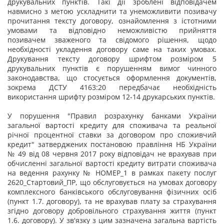
друкувальних пунктів. Такі дії зроблені відповідачем
навмисно з метою ускладнити та унеможливити позивачу
прочитання тексту договору, ознайомлення з істотними
умовами та відповідно неможливістю прийняття
позивачем зваженого та свідомого рішення, щодо
необхідності укладення договору саме на таких умовах.
Друкування тексту договору шрифтом розміром 5
друкувальних пунктів є порушенням вимог чинного
законодавства, що стосується оформлення документів,
зокрема ДСТУ 4163:20 передбачає необхідність
використання шрифту розміром 12-14 друкарських пунктів.
У порушення "Правил розрахунку банками України
загальної вартості кредиту для споживача та реальної
річної процентної ставки за договором про споживчий
кредит" затверджених постановою правління НБ України
№ 49 від 08 червня 2017 року відповідач не врахував при
обчисленні загальної вартості кредиту витрати споживача
на ведення рахунку № НОМЕР_1 в рамках пакету послуг
2620_Стартовий_ПР, що обслуговується на умовах договору
комплексного банківського обслуговування фізичних осіб
(пункт 1.7. договору), та не врахував плату за страхування
згідно договору добровільного страхування життя (пункт
1.6. договору). У зв'язку з цим зазначена загальна вартість