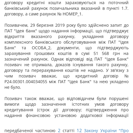
договору кредитні кошти зараховуються на поточний
банківський рахунок позичальника вказаний в пункті 1.7.
договору, а саме рахунок № НОМЕР_1.
Позивачем, 29 березня 2019 року було здійснено запит до
ПАТ "Ідея банк" щодо надання інформації, що підтверджує
відкриття вказаного рахунку, укладання договору
комплексного банківського обслуговування між ПАТ "Ідея
Банк" та ОСОБА_2, документи, що підтверджують
зарахування грошових коштів в сумі 51 568 грн на
зазначений рахунок. Однак відповіді від ПАТ "Ідея Банк"
позивач не отримала, доказів існування такого рахунку,
договору та перерахування коштів не надано. У зв'язку з
чим позивач вважає, що кредитний договір №
Р24.00301.004034055 між ПАТ "Ідея Банк" та нею укладено
не було.
Позивач також вважає, що відповідачем були порушені
вимоги щодо зазначення істотних умов договору
кредитування (строк дії договору; підтвердження про
надання фінансовою установою додаткової інформації
2
12
передбаченої частиною
статті
Закону України "
Про