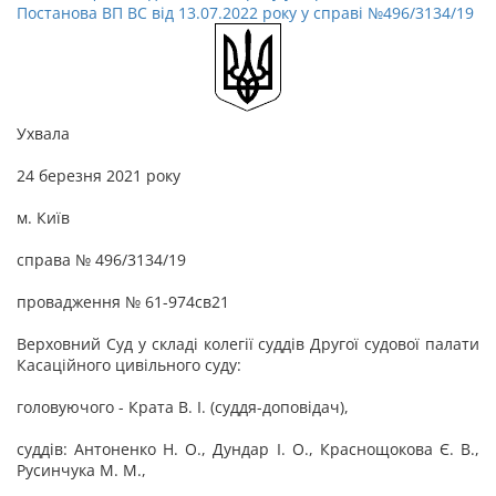
Постанова ВП ВС від 13.07.2022 року у справі №496/3134/19
Ухвала
24 березня 2021 року
м. Київ
справа № 496/3134/19
провадження № 61-974св21
Верховний Суд у складі колегії суддів Другої судової палати
Касаційного цивільного суду:
головуючого - Крата В. І. (суддя-доповідач),
суддів: Антоненко Н. О., Дундар І. О., Краснощокова Є. В.,
Русинчука М. М.,