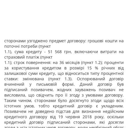
сторонами узгоджено предмет договору: грошові кошти на
поточні потреби (пункт
1.1), сума кредиту - 51 568 грн, включаючи витрати на
страховий платіж (пункт
1.1); строк повернення: на 36 місяців (пункт 1.2); проценти
за користування кредитом в розмірі 15 % річних від
залишкової суми кредиту, що відноситься типу процентної
ставки: змінювана (пункт 1.3). Оспорюваний договір
вчинений у письмовій формі. Даний договір був
підписаний позивачем, жодних зауважень позивач не
висловила, що свідчить про її згоду з умовами договору.
Таким чином, сторонами було досягнуто згоди щодо всіх
істотних умов, тобто кредитний договір є укладеним.
Позивачем не доведено підстав для визнання недійсним
кредитного договору від 19 червня 2018 року, оскільки
кредитний договір підписаний сторонами, які досягли
згоди з усіх істотних умов договору, мали необхідний обсяг