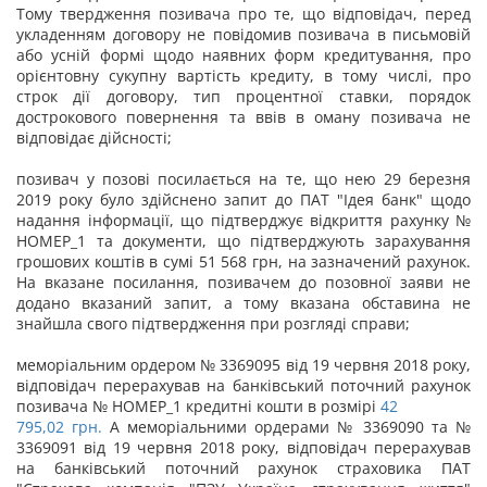
Тому твердження позивача про те, що відповідач, перед
укладенням договору не повідомив позивача в письмовій
або усній формі щодо наявних форм кредитування, про
орієнтовну сукупну вартість кредиту, в тому числі, про
строк дії договору, тип процентної ставки, порядок
дострокового повернення та ввів в оману позивача не
відповідає дійсності;
позивач у позові посилається на те, що нею 29 березня
2019 року було здійснено запит до ПАТ "Ідея банк" щодо
надання інформації, що підтверджує відкриття рахунку №
НОМЕР_1 та документи, що підтверджують зарахування
грошових коштів в сумі 51 568 грн, на зазначений рахунок.
На вказане посилання, позивачем до позовної заяви не
додано вказаний запит, а тому вказана обставина не
знайшла свого підтвердження при розгляді справи;
меморіальним ордером № 3369095 від 19 червня 2018 року,
відповідач перерахував на банківський поточний рахунок
позивача № НОМЕР_1 кредитні кошти в розмірі
42
795,02 грн.
А меморіальними ордерами № 3369090 та №
3369091 від 19 червня 2018 року, відповідач перерахував
на банківський поточний рахунок страховика ПАТ