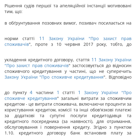
Рішення судів першої та апеляційної інстанції мотивовані
тим, що:
в обґрунтування позовних вимог, позивач посилається на
11
норми статті
Закону України "
Про захист прав
споживачів
", проте з 10 червня 2017 року, тобто, до
11
укладення кредитного договору, стаття
Закону України
"
Про захист прав споживачів
" застосовується до відносин
споживчого кредитування у частині, що не суперечить
Закону України "
Про споживче кредитування
". Відповідно
4
1
1
до пункту
частини
статті
Закону України "
Про
споживче кредитування
" загальні витрати за споживчим
кредитом - це витрати споживача, включаючи проценти за
користування кредитом, комісії та інші обов'язкові платежі
за додаткові та супутні послуги кредитодавця та
кредитного посередника (за наявності), для отримання,
обслуговування і повернення кредиту. Згідно з пунктом
1.10. кредитного договору банк встановив плату за