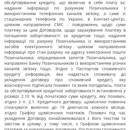
обслуговування кредиту, що включає в себе плату за:
надання інформації по рахункам Позичальника з
використанням телефонних каналів зв'язку, а саме зі
стаціонарних телефонів по Україні, в Контакт-центрі,
шляхом направлення СМС - повідомлень щодо суми
платежу за цим Договором, щодо зарахування платежу в
погашення заборгованості за кредитом тощо; надання
інформації по рахунку Позичальника із використанням
засобів електронного зв'язку шляхом направлення
інформації про стан рахунку на адресу електронної пошти
Позичальника; опрацювання запитів Позичальника, що
направлені Банку Позичальником із використанням різних
каналів зв'язку тощо. Згідно з Паспортом споживчого
кредиту (інформація, яка надається споживачу до
укладення договору про споживчий кредит), яку
власноручно підписала позивач та яким погодилась, плата
за обслуговування кредитної заборгованості встановлена у
розмірі 2.10 % від початкової суми кредиту, яку позивач,
згідно з п. 2.1. Кредитного договору, щомісячно повинна
сплачувати включно до 19 дня/числа кожного місяця,
згідно Графіку щомісячних платежів. Позивач під час
укладення Договору ознайомлювалася з його текстом та
змістом в цілому, у тому числі, з Графіком щомісячних
платежів за кредитними договором, Паспортом споживчого