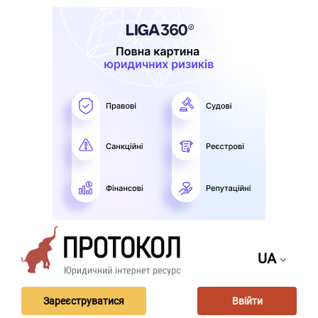
UA
Зареєструватися
Ввійти