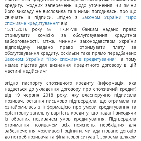
кредиту, жодних заперечень щодо уточнення чи зміни
його викладу не висловила та з ними погодилась, про що
свідчать її підписи. Згідно з
Законом України "
Про
споживче кредитування
" від
15.11.2016 року № 1734-VІІІ банкам надано право
отримувати комісію за обслуговування кредитної
заборгованості. Отже, чинним законодавством України
відповідачу надано право отримувати плату за
обслуговування кредиту, оскільки таке прямо передбачено
Законом України "
Про споживче кредитування
", а тому
немає підстав для визнання Кредитного договору в цій
частині недійсним;
згідно паспорту споживчого кредиту (Інформація, яка
надається до укладення договору про споживчий кредит)
від 19 червня 2018 року, яку власноручно підписала
позивач, остання письмово підтвердила, що отримала та
ознайомилась з інформацією про умови кредитування та
орієнтовну загальну вартість кредиту, що надані виходячи
із обраних позивачем умов кредитування. Підтвердила
отримання позивачем всіх пояснень, необхідних для
забезпечення можливості оцінити, чи адаптовано договір
до потреб позивача та фінансової ситуації, зокрема шляхом