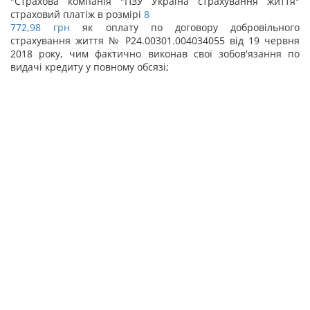
"Страхова компанія "ПЗУ Україна страхування життя"
страховий платіж в розмірі
8
772,98 грн
як оплату по договору добровільного
страхування життя № Р24.00301.004034055 від 19 червня
2018 року, чим фактично виконав свої зобов'язання по
видачі кредиту у повному обсязі;