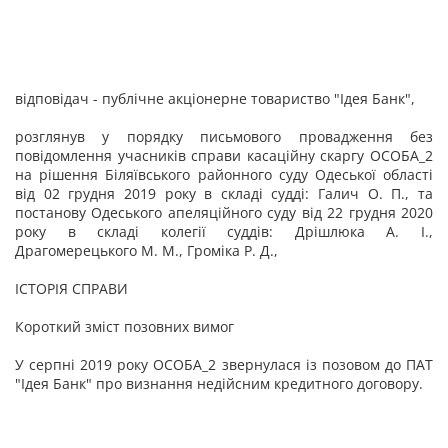
відповідач - публічне акціонерне товариство "Ідея Банк",
розглянув у порядку письмового провадження без
повідомлення учасників справи касаційну скаргу ОСОБА_2
на рішення Біляївського районного суду Одеської області
від 02 грудня 2019 року в складі судді: Галич О. П., та
постанову Одеського апеляційного суду від 22 грудня 2020
року в складі колегії суддів: Дрішлюка А. І.,
Драгомерецького М. М., Громіка Р. Д.,
ІСТОРІЯ СПРАВИ
Короткий зміст позовних вимог
У серпні 2019 року ОСОБА_2 звернулася із позовом до ПАТ
"Ідея Банк" про визнання недійсним кредитного договору.