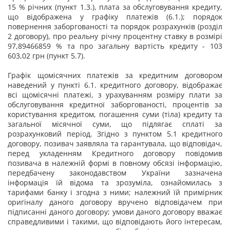
15 % річних (пункт 1.3.), плата за обслуговування кредиту,
що відображена у графіку платежів (6.1.); порядок
повернення заборгованості та порядок розрахунків (розділ
2 договору), про реальну річну процентну ставку в розмірі
97,89466859 % та про загальну вартість кредиту - 103
603,02 грн (пункт 5.7).
Графік щомісячних платежів за кредитним договором
наведений у пункті 6.1. кредитного договору, відображає
всі щомісячні платежі, з урахуванням розміру плати за
обслуговування кредитної заборгованості, процентів за
користування кредитом, погашення суми (тіла) кредиту та
загальної місячної суми, що підлягає сплаті за
розрахунковий період. Згідно з пунктом 5.1 кредитного
договору, позивач заявляла та гарантувала, що відповідач,
перед укладенням Кредитного договору повідомив
позивача в належній формі в повному обсязі інформацію,
передбачену законодавством України зазначена
інформація їй відома та зрозуміла, ознайомилась з
тарифами банку і згодна з ними; належний їй примірник
оригіналу даного договору вручено відповідачем при
підписанні даного договору; умови даного договору вважає
справедливими і такими, що відповідають його інтересам,