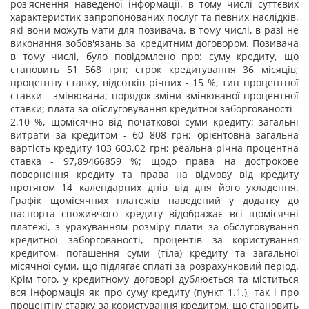
роз'яснення наведеної інформації, в тому числі суттєвих
характеристик запропонованих послуг та певних наслідків,
які вони можуть мати для позивача, в тому числі, в разі не
виконання зобов'язань за кредитним договором. Позивача
в тому числі, було повідомлено про: суму кредиту, що
становить 51 568 грн; строк кредитування 36 місяців;
процентну ставку, відсотків річних - 15 %; тип процентної
ставки - змінювана; порядок зміни змінюваної процентної
ставки; плата за обслуговування кредитної заборгованості -
2,10 %, щомісячно від початкової суми кредиту; загальні
витрати за кредитом - 60 808 грн; орієнтовна загальна
вартість кредиту 103 603,02 грн; реальна річна процентна
ставка - 97,89466859 %; щодо права на дострокове
повернення кредиту та права на відмову від кредиту
протягом 14 календарних днів від дня його укладення.
Графік щомісячних платежів наведений у додатку до
паспорта споживчого кредиту відображає всі щомісячні
платежі, з урахуванням розміру плати за обслуговування
кредитної заборгованості, процентів за користування
кредитом, погашення суми (тіла) кредиту та загальної
місячної суми, що підлягає сплаті за розрахунковий період.
Крім того, у кредитному договорі дублюється та міститься
вся інформація як про суму кредиту (пункт 1.1.), так і про
процентну ставку за користування кредитом, що становить