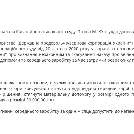
ї палати Касаційного цивільного суду: Тітова М. Ю. (суддя-доповід
вариства "Державна продовольчо-зернова корпорація України" н
пеляційного суду від 20 лютого 2020 року у справі за позов
и" про визнання незаконним та скасування наказу про звільн
 допомоги та середнього заробітку за час затримки розрахунку 
вищевказаним позовом, в якому просив визнати незаконним та 
овного юрисконсульта, стягнути з відповідача середній заробі
 рішення, стягнути матеріальну допомогу у розмірі одного п
у в розмірі 30 000,00 грн.
ягненні середнього заробітку за один місяць допустити до нега