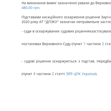
На виконання вимог зазначеної ухвали до Верховног
480,00 грн.
Підставами касаційного оскарження рішення Зарічн
2020 року АТ "ДПЗКУ" зазначає неправильне засто
- суди в оскаржуваних судових рішенняхзастосувал
1
2
постановах Верховного Суду (пункт
частини
ста
- судові рішення оскаржуються з підстав, перед
4
2
389
(пункт
частини
статті
ЦПК України
).