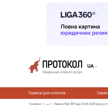
UA
Сервіси для клієнтів
Серві
...
Головна
Ухвала КЦС ВП від 23.04.2020 року у с