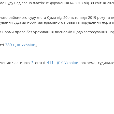
о Суду надіслано платіжне доручення № 3913 від 30 квітня 2020
ого районного суду міста Суми від 20 листопада 2019 року та п
сування судами норм матеріального права та порушення норм п
и норми права без урахування висновків щодо застосування но
389
тті
ЦПК України
);
3
411
бачених частиною
статті
ЦПК України
, зокрема, судинал