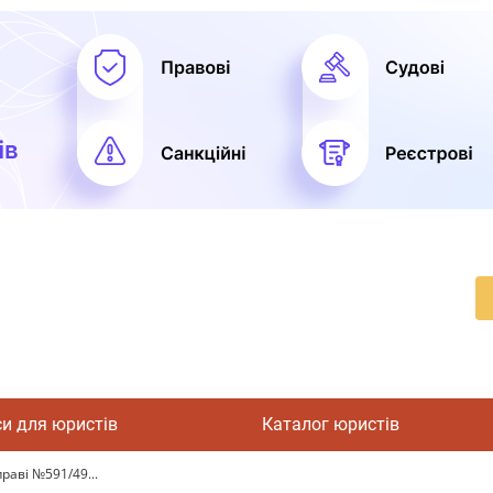
си для юристів
Каталог юристів
праві №591/49...