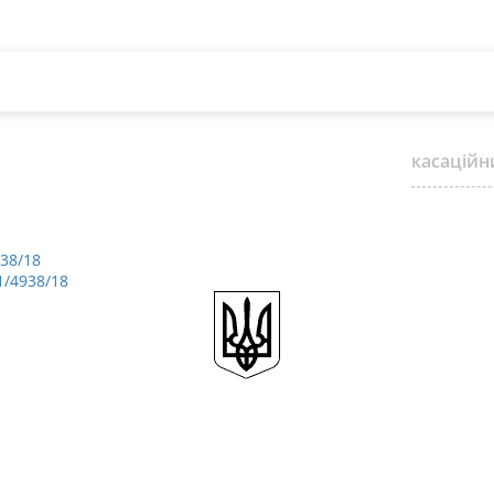
касаційн
938/18
1/4938/18