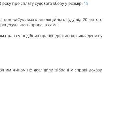
 року про сплату судового збору у розмірі
13
остановиСумського апеляційного суду від 20 лютого
роцесуального права, а саме:
рм права у подібних правовідносинах, викладених у
ежним чином не дослідили зібрані у справі докази