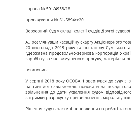
справа № 591/4938/18
провадження № 61-5894ск20
Верховний Суд у складі колегії суддів Другої судово
А., розглянувши касаційну скаргу Акціонерного то
20 листопада 2019 року та постанову Сумського а
"Державна продовольчо-зернова корпорація Україн
заробітку за час вимушеного прогулу, матеріальної
встановив:
У серпні 2018 року ОСОБА_1 звернувся до суду з 
частині його звільнення, поновити на посаді гол
звільнення до дати ухвалення судом відповідного
затримки розрахунку при звільненні, моральну шкод
Рішення суду в частині поновлення на роботі та ст