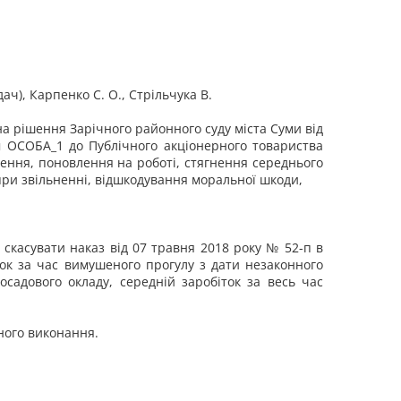
ач), Карпенко С. О., Стрільчука В.
а рішення Зарічного районного суду міста Суми від
ом ОСОБА_1 до Публічного акціонерного товариства
ення, поновлення на роботі, стягнення середнього
при звільненні, відшкодування моральної шкоди,
скасувати наказ від 07 травня 2018 року № 52-п в
ток за час вимушеного прогулу з дати незаконного
осадового окладу, середній заробіток за весь час
йного виконання.