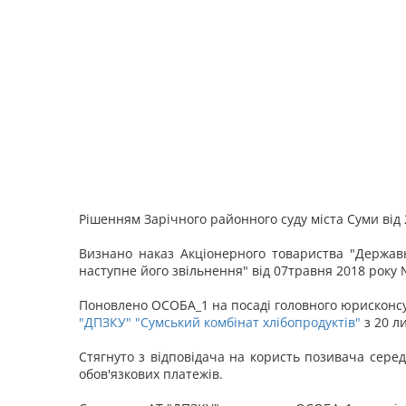
Рішенням Зарічного районного суду міста Суми від 
Визнано наказ Акціонерного товариства "Державн
наступне його звільнення" від 07травня 2018 року
Поновлено ОСОБА_1 на посаді головного юрисконсул
"ДПЗКУ" "Сумський комбінат хлібопродуктів"
з 20 л
Стягнуто з відповідача на користь позивача серед
обов'язкових платежів.