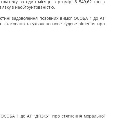
 платежу за один місяць в розмірі 8 549,62 грн з
в'язку з необгрунтованістю.
частині задоволення позовних вимог ОСОБА_1 до АТ
рн скасовано та ухвалено нове судове рішення про
г ОСОБА_1 до АТ "ДПЗКУ" про стягнення моральної