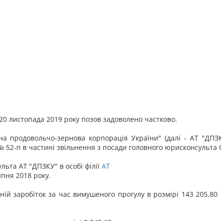
20 листопада 2019 року позов задоволено частково.
а продовольчо-зернова корпорація України" (далі - АТ "ДПЗ
 № 52-п в частині звільнення з посади головного юрисконсульта
ьта АТ "ДПЗКУ" в особі філії
АТ
ипня 2018 року.
ній заробіток за час вимушеного прогулу в розмірі 143 205,80 