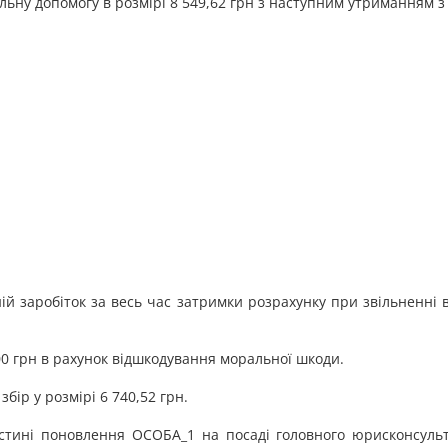
ьну допомогу в розмірі 8 549,62 грн з наступним утриманням з ці
й заробіток за весь час затримки розрахунку при звільненні 
00 грн в рахунок відшкодування моральної шкоди.
бір у розмірі 6 740,52 грн.
тині поновлення ОСОБА_1 на посаді головного юрисконсульта