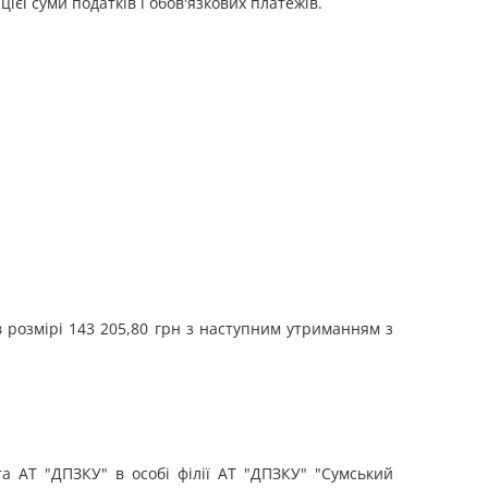
єї суми податків і обов'язкових платежів.
в розмірі 143 205,80 грн з наступним утриманням з
 АТ "ДПЗКУ" в особі філії АТ "ДПЗКУ" "Сумський