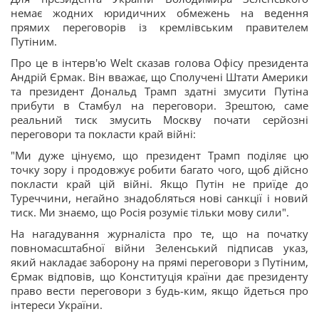
немає жодних юридичних обмежень на ведення
прямих переговорів із кремлівським правителем
Путіним.
Про це в інтерв'ю Welt сказав голова Офісу президента
Андрій Єрмак. Він вважає, що Сполучені Штати Америки
та президент Дональд Трамп здатні змусити Путіна
прибути в Стамбул на переговори. Зрештою, саме
реальний тиск змусить Москву почати серйозні
переговори та покласти край війні:
"Ми дуже цінуємо, що президент Трамп поділяє цю
точку зору і продовжує робити багато чого, щоб дійсно
покласти край цій війні. Якщо Путін не приїде до
Туреччини, негайно знадобляться нові санкції і новий
тиск. Ми знаємо, що Росія розуміє тільки мову сили".
На нагадування журналіста про те, що на початку
повномасштабної війни Зеленський підписав указ,
який накладає заборону на прямі переговори з Путіним,
Єрмак відповів, що Конституція країни дає президенту
право вести переговори з будь-ким, якщо йдеться про
інтереси України.