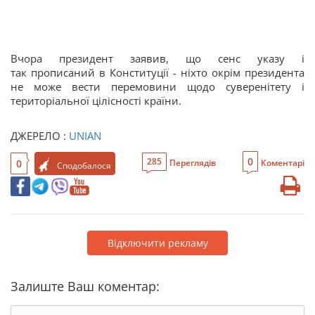
Вчора президент заявив, що сенс указу і
так прописаний в Конституції - ніхто окрім президента
не може вести перемовини щодо суверенітету і
територіальної цілісності країни.
ДЖЕРЕЛО :
UNIAN
0
285
0
Переглядів
Коментарі
Сподобалося
Відключити рекламу
Залиште Ваш коментар: