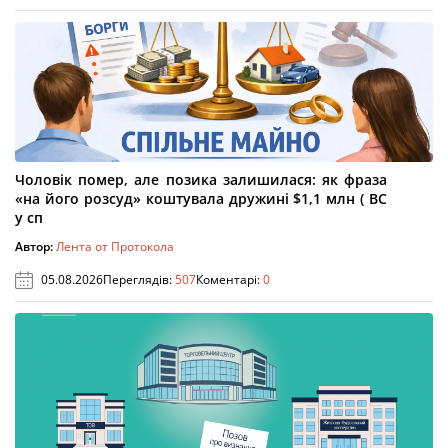
Чоловік помер, але позика залишилася: як фраза
«на його розсуд» коштувала дружині $1,1 млн ( ВС
у сп
Автор:
Лента от Протокола
05.08.2026
Переглядів:
507
Коментарі:
0