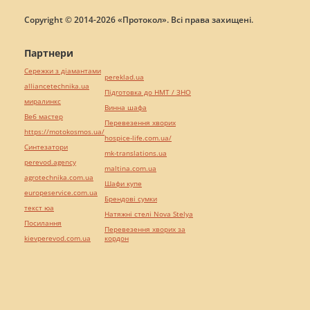
Copyright © 2014-2026 «Протокол». Всі права захищені.
Партнери
Сережки з діамантами
pereklad.ua
alliancetechnika.ua
Підготовка до НМТ / ЗНО
миралинкс
Винна шафа
Веб мастер
Перевезення хворих
https://motokosmos.ua/
hospice-life.com.ua/
Синтезатори
mk-translations.ua
perevod.agency
maltina.com.ua
agrotechnika.com.ua
Шафи купе
europeservice.com.ua
Брендові сумки
текст юа
Натяжні стелі Nova Stelya
Посилання
Перевезення хворих за
kievperevod.com.ua
кордон