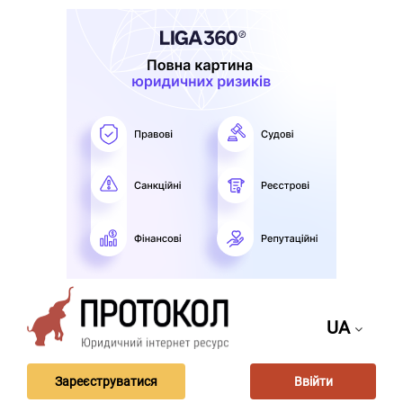
UA
Зареєструватися
Ввійти