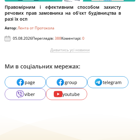
Правомірним і ефективним способом захисту
речових прав замовника на об’єкт будівництва в
разі їх осп
Автор:
Лента от Протокола
05.08.2026
Переглядів:
388
Коментарі:
0
Дивитись усі новини
Ми в соціальних мережах:
page
group
telegram
viber
youtube