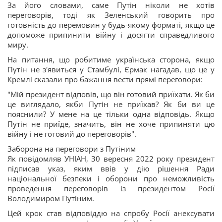
За його словами, саме Путін ніколи не хотів
переговорів, тоді як Зеленський говорить про
готовність до перемовин у будь-якому форматі, якщо це
допоможе припинити війну і досягти справедливого
миру.
На питання, що робитиме українська сторона, якщо
Путін не з'явиться у Стамбулі, Єрмак нагадав, що це у
Кремлі сказали про бажання вести прямі переговори:
"Мій президент відповів, що він готовий приїхати. Як би
це виглядало, якби Путін не приїхав? Як би ви це
пояснили? У мене на це тільки одна відповідь. Якщо
Путін не приїде, значить, він не хоче припиняти цю
війну і не готовий до переговорів".
Заборона на переговори з Путіним
Як повідомляв УНІАН, 30 вересня 2022 року президент
підписав указ, яким ввів у дію рішення Ради
національної безпеки і оборони про неможливість
проведення переговорів із президентом Росії
Володимиром Путіним.
Цей крок став відповіддю на спробу Росії анексувати