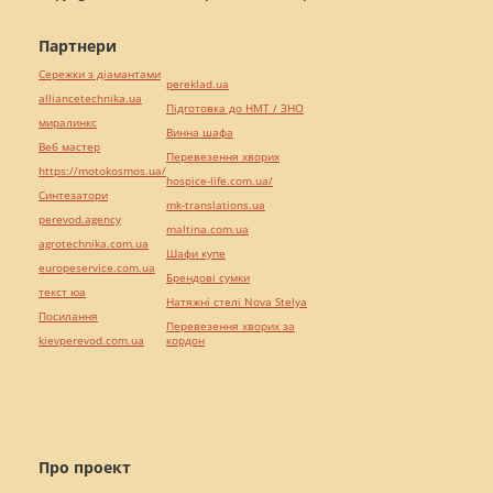
Партнери
Сережки з діамантами
pereklad.ua
alliancetechnika.ua
Підготовка до НМТ / ЗНО
миралинкс
Винна шафа
Веб мастер
Перевезення хворих
https://motokosmos.ua/
hospice-life.com.ua/
Синтезатори
mk-translations.ua
perevod.agency
maltina.com.ua
agrotechnika.com.ua
Шафи купе
europeservice.com.ua
Брендові сумки
текст юа
Натяжні стелі Nova Stelya
Посилання
Перевезення хворих за
kievperevod.com.ua
кордон
Про проект