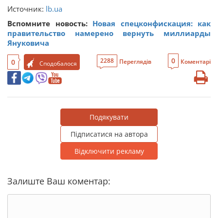
Источник:
lb.ua
Вспомните новость:
Новая спецконфискация: как
правительство намерено вернуть миллиарды
Януковича
0
2288
0
Переглядів
Коментарі
Сподобалося
Подякувати
Підписатися на автора
Відключити рекламу
Залиште Ваш коментар: