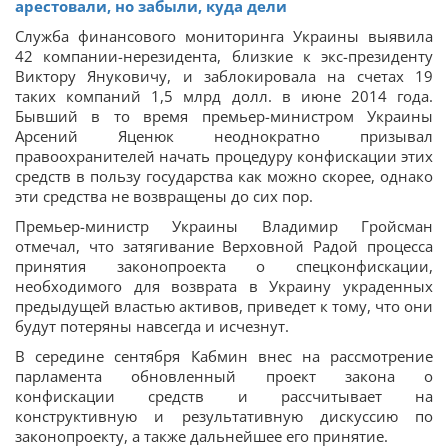
арестовали, но забыли, куда дели
Служба финансового мониторинга Украины выявила
42 компании-нерезидента, близкие к экс-президенту
Виктору Януковичу, и заблокировала на счетах 19
таких компаний 1,5 млрд долл. в июне 2014 года.
Бывший в то время премьер-министром Украины
Арсений Яценюк неоднократно призывал
правоохранителей начать процедуру конфискации этих
средств в пользу государства как можно скорее, однако
эти средства не возвращены до сих пор.
Премьер-министр Украины Владимир Гройсман
отмечал, что затягивание Верховной Радой процесса
принятия законопроекта о спецконфискации,
необходимого для возврата в Украину украденных
предыдущей властью активов, приведет к тому, что они
будут потеряны навсегда и исчезнут.
В середине сентября Кабмин внес на рассмотрение
парламента обновленный проект закона о
конфискации средств и рассчитывает на
конструктивную и результативную дискуссию по
законопроекту, а также дальнейшее его принятие.