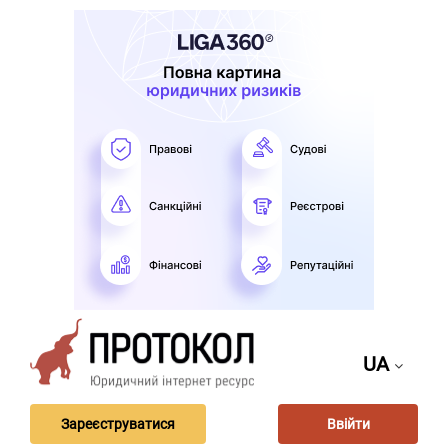
UA
Зареєструватися
Ввійти