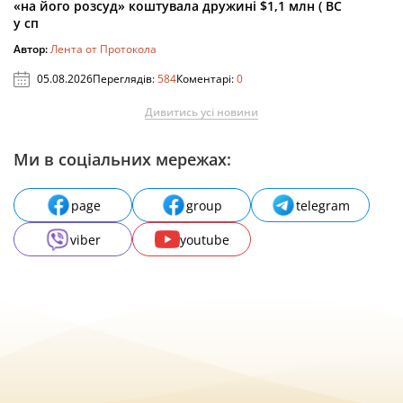
«на його розсуд» коштувала дружині $1,1 млн ( ВС
у сп
Автор:
Лента от Протокола
05.08.2026
Переглядів:
584
Коментарі:
0
Дивитись усі новини
Ми в соціальних мережах:
page
group
telegram
viber
youtube