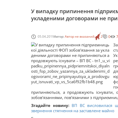
У випадку припинення підприєм
укладеними договорами не прип
0
05.04.2019
Автор:
Автор не вказаний
2
За
ст
У
ре
гр
ді
юр
фо
г
припиняються, а продовжують існувати, ос
зобов’язаннями, пов’язаними з підприємниц
Згадайте новину:
ВП ВС висловилася що
звернення стягнення на заставлене майно