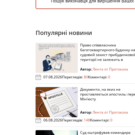
Пошук виконавця для вирішення Вашої
Популярні новини
Право співвласника
багатоквартирного будинку н
судовий захист прибудинкової
території не залежить в
Автор:
Лента от Протокола
07.08.2026
Переглядів:
80
Коментарі:
0
Документи, на яких не
проставляється апостиль: пере
Мін’юсту
Автор:
Лента от Протокола
06.08.2026
Переглядів:
148
Коментарі:
0
Суд оштрафував командира