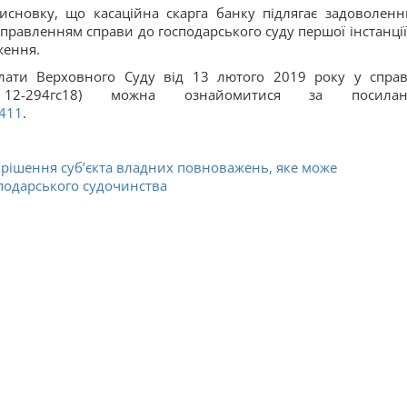
сновку, що касаційна скарга банку підлягає задоволенн
аправленням справи до господарського суду першої інстанції
ження.
лати Верховного Суду від 13 лютого 2019 року у спра
94гс18) можна ознайомитися за посилан
3411
.
рішення суб’єкта владних повноважень, яке може
подарського судочинства