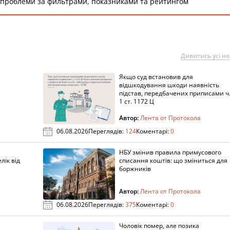
 проблеми за фильтрами, показниками та рейтингом
Дивитись усі н
Якщо суд встановив для
а
відшкодування шкоди наявність
підстав, передбачених приписами ч
1 ст. 1172 Ц
Автор:
Лента от Протокола
06.08.2026
Переглядів:
124
Коментарі:
0
НБУ змінив правила примусового
лік від
списання коштів: що зміниться для
боржників
Автор:
Лента от Протокола
06.08.2026
Переглядів:
375
Коментарі:
0
Чоловік помер, але позика