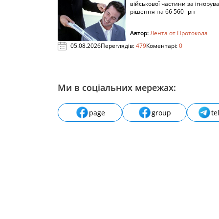
військової частини за ігнорув
рішення на 66 560 грн
Автор:
Лента от Протокола
05.08.2026
Переглядів:
479
Коментарі:
0
Ми в соціальних мережах:
page
group
te