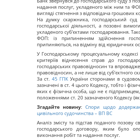
Банк звернувся до господарського суду з п
надання послуг, укладеного між ним та ФОП
вигляді стягнення з відповідача грошових к
На думку скаржника, господарський суд
господарської діяльності, а позовні вимо
укладеного суб’єктами господарювання. Так
ФОП: із припиненням здійснення госпо
припиняються, на відміну від юридичних осі
У Господарському процесуальному кодексі 
критеріїв віднесення справ до господа
господарських правовідносин та впровадже
правовідносин, а не лише від суб’єктного ск
За ст.
45
ГПК
України сторонами в судовом
зазначені в ст. 4 цього Кодексу, тобто і фіз
яких є фізична особа, що не є підприємцем,
положеннями ст. 20 зазначеного Кодексу (як пр
Згадайте новину
:
Спори щодо додержан
цивільного судочинства – ВП ВС
Аналіз змісту та підстав поданого позову 
господарського договору, яким було оп
виконання робіт та надання послуг.