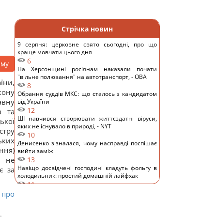
Стрічка новин
9 серпня: церковне свято сьогодні, про що
краще мовчати цього дня
6
аму
На Херсонщині росіянам наказали почати
"вільне полювання" на автотранспорт, - ОВА
їни,
8
кону
Обрання суддів МКС: що сталось з кандидатом
авну
від України
12
в та
ШІ навчився створювати життєздатні віруси,
ької
яких не існувало в природі, - NYT
стру
10
ьких
Денисенко зізналася, чому насправді поспішає
ння)
вийти заміж
и не
13
Навіщо досвідчені господині кладуть фольгу в
є за
холодильник: простий домашній лайфхак
11
Хто має платити за сімейну відпустку: британців
 про
здивували очікування покоління Z
12