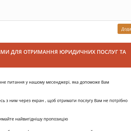
Дод
АМИ ДЛЯ ОТРИМАННЯ ЮРИДИЧНИХ ПОСЛУГ ТА
чне питання у нашому месенджері, яка допоможе Вам
есь з ним через екран , щоб отримати послугу Вам не потрібно
римайте найвигіднішу пропозицію