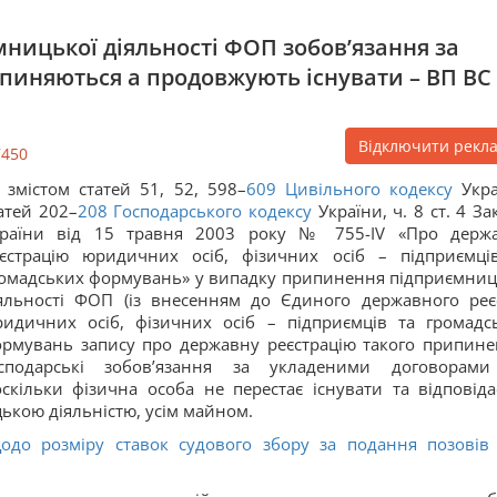
ницької діяльності ФОП зобов’язання за
иняються а продовжують існувати – ВП ВС
Відключити рекл
7450
 змістом статей 51, 52, 598–
609
Цивільного кодексу
Укра
атей 202–
208
Господарського кодексу
України, ч. 8 ст. 4 За
країни від 15 травня 2003 року № 755-IV «Про держ
єстрацію юридичних осіб, фізичних осіб – підприємці
омадських формувань» у випадку припинення підприємниц
яльності ФОП (із внесенням до Єдиного державного реє
идичних осіб, фізичних осіб – підприємців та громадс
рмувань запису про державну реєстрацію такого припине
осподарські зобов’язання за укладеними договорам
кільки фізична особа не перестає існувати та відповіда
ькою діяльністю, усім майном.
до розміру ставок судового збору за подання позовів