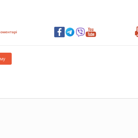
оментарі
аму