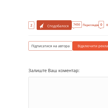
0
7450
2
Переглядів
К
Сподобалося
Підписатися на автора
Відключити рекл
Залиште Ваш коментар: