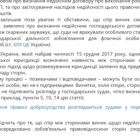
озовом про визнання недійсним договору про виконання робі
, та про застосування наслідків недійсності цього правочи
оштів.
 залишив поза увагою ті обставини, що спір виник са
ги заявлено про визнання недійсним господарського догов
ож скаржник зауважує, що суди не врахували особливого ста
дарської діяльності зобов’язання для фізичної особ
б (ст.
609
ЦК
України).
України, який набрав чинності 15 грудня 2017 року, одни
рської юрисдикції визначено наявність між сторонами 
но підхід щодо розмежування юрисдикції залежно від пред
ладу сторін.
у процесі – позивачами і відповідачами – можуть бути ос
ичні особи, які не є підприємцями. Винятки, коли спори, сто
 не підлягають розгляду у господарських судах, чітко визна
иклад, пункти 5, 10, 14 цієї статті).
ня правил добросусідства розглядаються судами у пор
свідчить про те, що спір між сторонами виник щодо недійсн
осередковано зобов’язальні правовідносини сторін спо