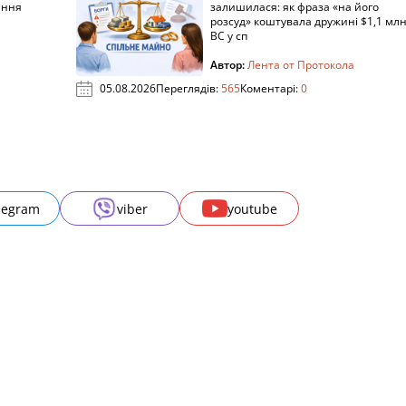
ання
залишилася: як фраза «на його
розсуд» коштувала дружині $1,1 млн
ВС у сп
Автор:
Лента от Протокола
05.08.2026
Переглядів:
565
Коментарі:
0
legram
viber
youtube