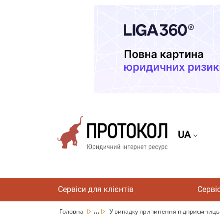
UA
Сервіси для клієнтів
Серві
...
Головна
У випадку припинення підприємницько