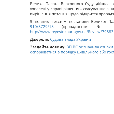
Велика Палата Верховного Суду дійшла ви
ухвалені у справі рішення – скасуванню з н
вирішення питання щодо відкриття провад
З повним текстом постанови Великої Па
910/8729/18
(провадження № 12-2
http://www.reyestr.court.gov.ua/Review/7988
Джерело:
Судова влада України
Згадайте новину:
ВП ВС визначила ознаки 
оспорюватися в порядку цивільного або гос