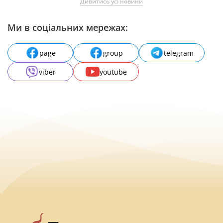
Дивитись усі новини
Ми в соціальних мережах:
page
group
telegram
viber
youtube