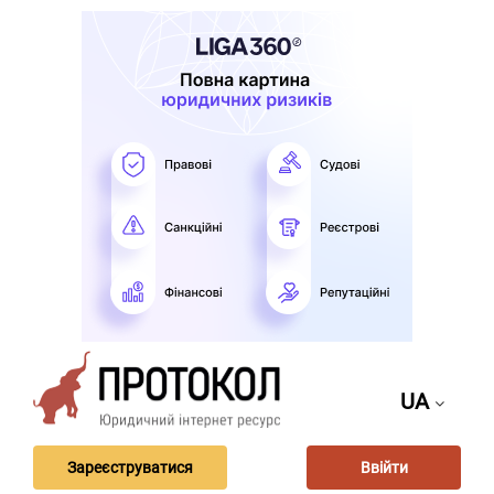
UA
Зареєструватися
Ввійти