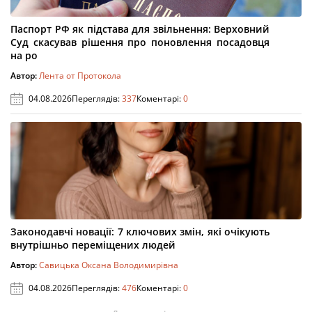
Паспорт РФ як підстава для звільнення: Верховний
Суд скасував рішення про поновлення посадовця
на ро
Автор:
Лента от Протокола
04.08.2026
Переглядів:
337
Коментарі:
0
Законодавчі новації: 7 ключових змін, які очікують
внутрішньо переміщених людей
Автор:
Савицька Оксана Володимирівна
04.08.2026
Переглядів:
476
Коментарі:
0