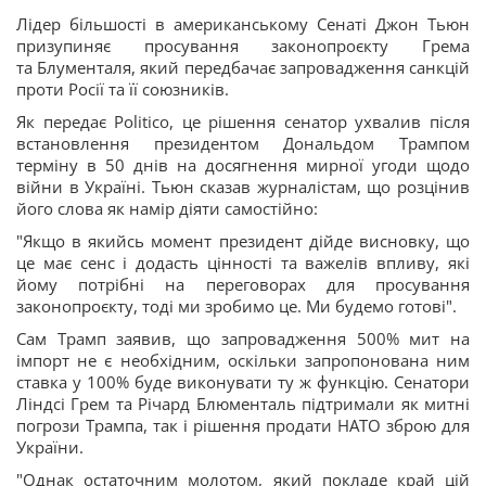
Лідер більшості в американському Сенаті Джон Тьюн
призупиняє просування законопроєкту Грема
та Блументаля, який передбачає запровадження санкцій
проти Росії та її союзників.
Як передає Politico, це рішення сенатор ухвалив після
встановлення президентом Дональдом Трампом
терміну в 50 днів на досягнення мирної угоди щодо
війни в Україні. Тьюн сказав журналістам, що розцінив
його слова як намір діяти самостійно:
"Якщо в якийсь момент президент дійде висновку, що
це має сенс і додасть цінності та важелів впливу, які
йому потрібні на переговорах для просування
законопроєкту, тоді ми зробимо це. Ми будемо готові".
Сам Трамп заявив, що запровадження 500% мит на
імпорт не є необхідним, оскільки запропонована ним
ставка у 100% буде виконувати ту ж функцію. Сенатори
Ліндсі Грем та Річард Блюменталь підтримали як митні
погрози Трампа, так і рішення продати НАТО зброю для
України.
"Однак остаточним молотом, який покладе край цій