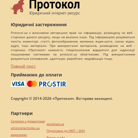
Юридичні застереження
Protocol.ua є власником авторських прав на інформацію, розміщену на веб -
сторінках даного ресурсу, якщо не вказано інше. Під інформацією розуміються
тексти, коментарі, статті, фотозображення, малюнки, ящик-шота, скани, відео,
аудіо, інші матеріали. При використанні матеріалів, розміщених на веб -
сторінках «Протокол» наявність гіперпосилання відкритого для індексації
пошуковими системами на protocol.ua обов`язкове. Під використанням
розуміється копіювання, адаптація, рерайтинг, модифікація тощо.
Повний текст
Приймаємо до оплати
Copyright © 2014-2026 «Протокол». Всі права захищені.
Партнери
Сережки з діамантами
pereklad.ua
alliancetechnika.ua
Підготовка до НМТ / ЗНО
миралинкс
Винна шафа