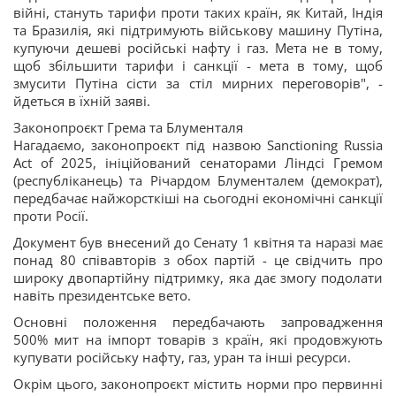
війні, стануть тарифи проти таких країн, як Китай, Індія
та Бразилія, які підтримують військову машину Путіна,
купуючи дешеві російські нафту і газ. Мета не в тому,
щоб збільшити тарифи і санкції - мета в тому, щоб
змусити Путіна сісти за стіл мирних переговорів", -
йдеться в їхній заяві.
Законопроєкт Грема та Блументаля
Нагадаємо, законопроєкт під назвою Sanctioning Russia
Act of 2025, ініційований сенаторами Ліндсі Гремом
(республіканець) та Річардом Блументалем (демократ),
передбачає найжорсткіші на сьогодні економічні санкції
проти Росії.
Документ був внесений до Сенату 1 квітня та наразі має
понад 80 співавторів з обох партій - це свідчить про
широку двопартійну підтримку, яка дає змогу подолати
навіть президентське вето.
Основні положення передбачають запровадження
500% мит на імпорт товарів з країн, які продовжують
купувати російську нафту, газ, уран та інші ресурси.
Окрім цього, законопроєкт містить норми про первинні