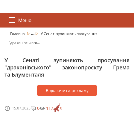
Меню
...
Головна
У Сенаті зупиняють просування
"драконівського...
У Сенаті зупиняють просування
"драконівського" законопроєкту Грема
та Блументаля
Відключити рекламу
0
117
15.07.2025
0