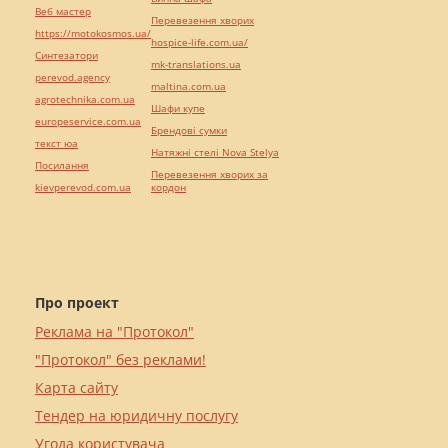
Веб мастер
Перевезення хворих
https://motokosmos.ua/
hospice-life.com.ua/
Синтезатори
mk-translations.ua
perevod.agency
maltina.com.ua
agrotechnika.com.ua
Шафи купе
europeservice.com.ua
Брендові сумки
текст юа
Натяжні стелі Nova Stelya
Посилання
Перевезення хворих за
kievperevod.com.ua
кордон
Про проект
Реклама на "Протокол"
"Протокол" без реклами!
Карта сайту
Тендер на юридичну послугу
Угода користувача