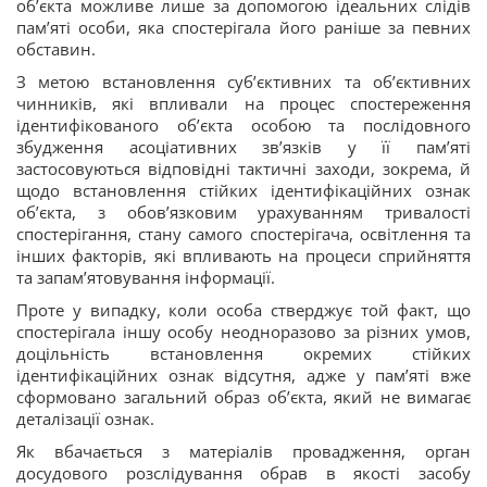
об’єкта можливе лише за допомогою ідеальних слідів
пам’яті особи, яка спостерігала його раніше за певних
обставин.
З метою встановлення суб’єктивних та об’єктивних
чинників, які впливали на процес спостереження
ідентифікованого об’єкта особою та послідовного
збудження асоціативних зв’язків у її пам’яті
застосовуються відповідні тактичні заходи, зокрема, й
щодо встановлення стійких ідентифікаційних ознак
об’єкта, з обов’язковим урахуванням тривалості
спостерігання, стану самого спостерігача, освітлення та
інших факторів, які впливають на процеси сприйняття
та запам’ятовування інформації.
Проте у випадку, коли особа стверджує той факт, що
спостерігала іншу особу неодноразово за різних умов,
доцільність встановлення окремих стійких
ідентифікаційних ознак відсутня, адже у пам’яті вже
сформовано загальний образ об’єкта, який не вимагає
деталізації ознак.
Як вбачається з матеріалів провадження, орган
досудового розслідування обрав в якості засобу