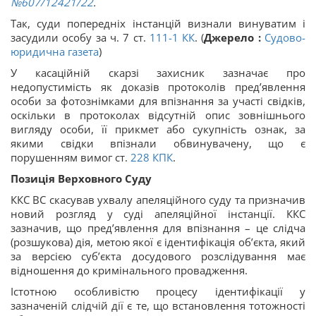
№607/12421/22
.
Так, суди попередніх інстанцій визнали винуватим і
засудили особу за ч. 7 ст.
111-1
КК
. (
Джерело :
Судово-
юридична газета
)
У касаційній скарзі захисник зазначає про
недопустимість як доказів протоколів пред’явлення
особи за фотознімками для впізнання за участі свідків,
оскільки в протоколах відсутній опис зовнішнього
вигляду особи, її прикмет або сукупність ознак, за
якими свідки впізнали обвинувачену, що є
порушенням вимог ст.
228
КПК
.
Позиція Верховного Суду
ККС ВС скасував ухвалу апеляційного суду та призначив
новий розгляд у суді апеляційної інстанції. ККС
зазначив, що пред’явлення для впізнання – це слідча
(розшукова) дія, метою якої є ідентифікація об’єкта, який
за версією суб’єкта досудового розслідування має
відношення до кримінального провадження.
Істотною особливістю процесу ідентифікації у
зазначеній слідчій дії є те, що встановлення тотожності