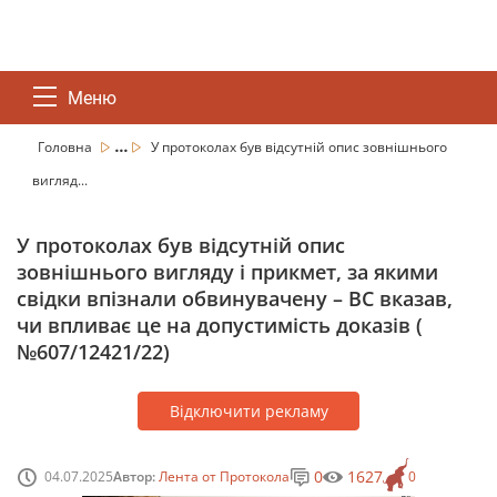
Меню
...
Головна
У протоколах був відсутній опис зовнішнього
вигляд...
У протоколах був відсутній опис
зовнішнього вигляду і прикмет, за якими
свідки впізнали обвинувачену – ВС вказав,
чи впливає це на допустимість доказів (
№607/12421/22)
Відключити рекламу
0
1627
04.07.2025
Автор:
Лента от Протокола
0