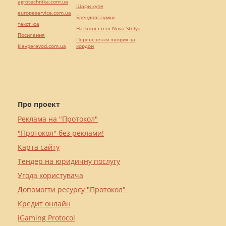
agrotechnika.com.ua
Шафи купе
europeservice.com.ua
Брендові сумки
текст юа
Натяжні стелі Nova Stelya
Посилання
Перевезення хворих за
kievperevod.com.ua
кордон
Про проект
Реклама на "Протокол"
"Протокол" без реклами!
Карта сайту
Тендер на юридичну послугу
Угода користувача
Допомогти ресурсу "Протокол"
Кредит онлайн
iGaming Protocol