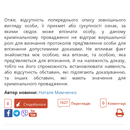
Отже, відсутність попереднього опису зовнішнього
вигляду особи, її прикмет або сукупності ознак, за
якими свідок може впізнати особу, у даному
кримінальному провадженні не відіграє вирішальної
ролі для визнання протоколів пред’явлення особи для
впізнання допустимими доказами. Не впливає факт
знайомства між особою, яка впізнає, та особою, яка
пред’являється для впізнання, й на належність доказу,
тобто на його спроможність встановлювати наявність
або відсутність обставин, які підлягають доказуванню,
та інших обставин, які мають значення для
кримінального провадження.
Автор новини:
Наталя Мамченко
0
1627
0
Переглядів
Коментарі
Сподобалося