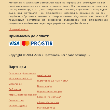
Protocol.ua є власником авторських прав на інформацію, розміщену на веб -
сторінках даного ресурсу, якщо не вказано інше. Під інформацією розуміються
тексти, коментарі, статті, фотозображення, малюнки, ящик-шота, скани, відео,
аудіо, інші матеріали. При використанні матеріалів, розміщених на веб -
сторінках «Протокол» наявність гіперпосилання відкритого для індексації
пошуковими системами на protocol.ua обов`язкове. Під використанням
розуміється копіювання, адаптація, рерайтинг, модифікація тощо.
Повний текст
Приймаємо до оплати
Copyright © 2014-2026 «Протокол». Всі права захищені.
Партнери
Сережки з діамантами
pereklad.ua
alliancetechnika.ua
Підготовка до НМТ / ЗНО
миралинкс
Винна шафа
Веб мастер
Перевезення хворих
https://motokosmos.ua/
hospice-life.com.ua/
Синтезатори
mk-translations.ua
perevod.agency
maltina.com.ua