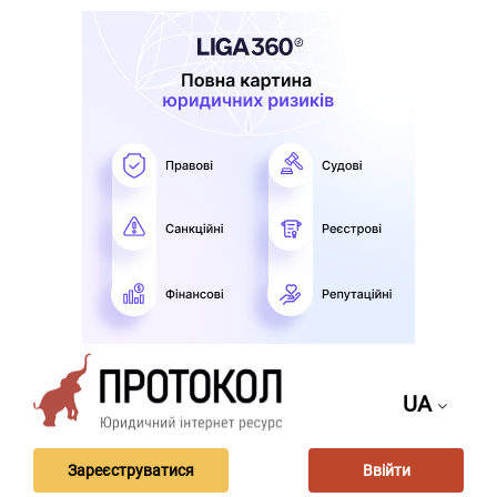
UA
Зареєструватися
Ввійти