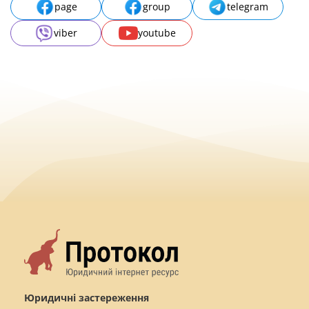
page
group
telegram
viber
youtube
Юридичні застереження