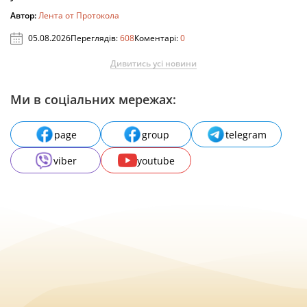
Автор:
Лента от Протокола
05.08.2026
Переглядів:
608
Коментарі:
0
Дивитись усі новини
Ми в соціальних мережах:
page
group
telegram
viber
youtube