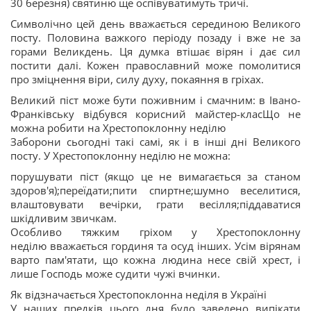
30 березня) святиню ще оспівуватимуть тричі.
Символічно цей день вважається серединою Великого
посту. Половина важкого періоду позаду і вже не за
горами Великдень. Ця думка втішає вірян і дає сил
постити далі. Кожен православний може помолитися
про зміцнення віри, силу духу, покаяння в гріхах.
Великий піст може бути поживним і смачним: в Івано-
Франківську відбувся корисний майстер-класЩо не
можна робити на Хрестопоклонну неділю
Заборони сьогодні такі самі, як і в інші дні Великого
посту. У Хрестопоклонну неділю не можна:
порушувати піст (якщо це не вимагається за станом
здоров'я);переїдати;пити спиртне;шумно веселитися,
влаштовувати вечірки, грати весілля;піддаватися
шкідливим звичкам.
Особливо тяжким гріхом у Хрестопоклонну
неділю вважається гординя та осуд інших. Усім вірянам
варто пам'ятати, що кожна людина несе свій хрест, і
лише Господь може судити чужі вчинки.
Як відзначається Хрестопоклонна неділя в Україні
У наших предків цього дня було заведено випікати