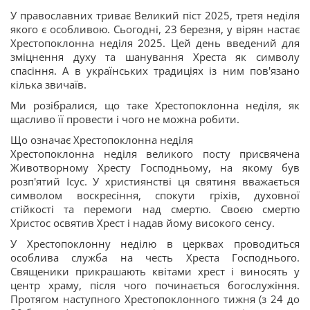
У православних триває Великий піст 2025, третя неділя
якого є особливою. Сьогодні, 23 березня, у вірян настає
Хрестопоклонна неділя 2025. Цей день введений для
зміцнення духу та шанування Хреста як символу
спасіння. А в українських традиціях із ним пов'язано
кілька звичаїв.
Ми розібралися, що таке Хрестопоклонна неділя, як
щасливо її провести і чого не можна робити.
Що означає Хрестопоклонна неділя
Хрестопоклонна неділя великого посту присвячена
Животворному Хресту Господньому, на якому був
розп'ятий Ісус. У християнстві ця святиня вважається
символом воскресіння, спокути гріхів, духовної
стійкості та перемоги над смертю. Своєю смертю
Христос освятив Хрест і надав йому високого сенсу.
У Хрестопоклонну неділю в церквах проводиться
особлива служба на честь Хреста Господнього.
Священики прикрашають квітами хрест і виносять у
центр храму, після чого починається богослужіння.
Протягом наступного Хрестопоклонного тижня (з 24 до