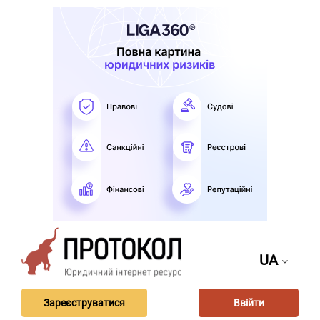
UA
Зареєструватися
Ввійти