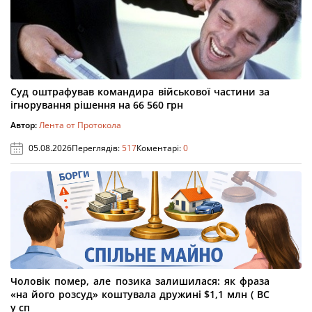
Суд оштрафував командира військової частини за
ігнорування рішення на 66 560 грн
Автор:
Лента от Протокола
05.08.2026
Переглядів:
517
Коментарі:
0
Чоловік помер, але позика залишилася: як фраза
«на його розсуд» коштувала дружині $1,1 млн ( ВС
у сп