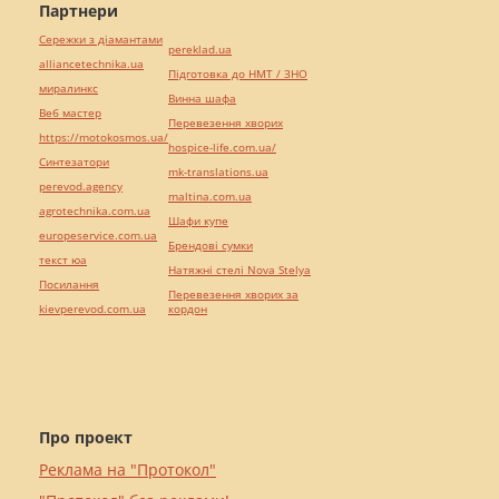
Партнери
Сережки з діамантами
pereklad.ua
alliancetechnika.ua
Підготовка до НМТ / ЗНО
миралинкс
Винна шафа
Веб мастер
Перевезення хворих
https://motokosmos.ua/
hospice-life.com.ua/
Синтезатори
mk-translations.ua
perevod.agency
maltina.com.ua
agrotechnika.com.ua
Шафи купе
europeservice.com.ua
Брендові сумки
текст юа
Натяжні стелі Nova Stelya
Посилання
Перевезення хворих за
kievperevod.com.ua
кордон
Про проект
Реклама на "Протокол"