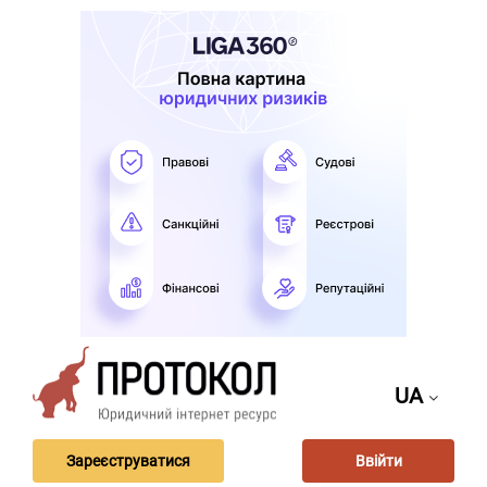
UA
Зареєструватися
Ввійти