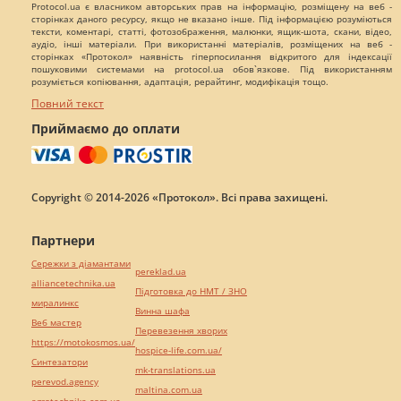
Protocol.ua є власником авторських прав на інформацію, розміщену на веб -
сторінках даного ресурсу, якщо не вказано інше. Під інформацією розуміються
тексти, коментарі, статті, фотозображення, малюнки, ящик-шота, скани, відео,
аудіо, інші матеріали. При використанні матеріалів, розміщених на веб -
сторінках «Протокол» наявність гіперпосилання відкритого для індексації
пошуковими системами на protocol.ua обов`язкове. Під використанням
розуміється копіювання, адаптація, рерайтинг, модифікація тощо.
Повний текст
Приймаємо до оплати
Copyright © 2014-2026 «Протокол». Всі права захищені.
Партнери
Сережки з діамантами
pereklad.ua
alliancetechnika.ua
Підготовка до НМТ / ЗНО
миралинкс
Винна шафа
Веб мастер
Перевезення хворих
https://motokosmos.ua/
hospice-life.com.ua/
Синтезатори
mk-translations.ua
perevod.agency
maltina.com.ua