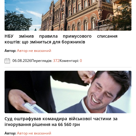
НБУ змінив правила примусового списання
коштів: що зміниться для боржників
Автор:
Автор не вказаний
06.08.2026
Переглядів:
372
Коментарі:
0
Суд оштрафував командира військової частини за
ігнорування рішення на 66 560 грн
Автор:
Автор не вказаний