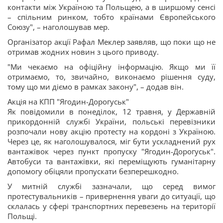
контакти між Україною та Польщею, а в ширшому сенсі
– спільним ринком, тобто країнами Європейського
Союзу", – наголошував мер.
Організатор акції Рафал Меклер заявляв, що поки що не
отримав жодних новин з цього приводу.
"Ми чекаємо на офіційну інформацію. Якщо ми її
отримаємо, то, звичайно, виконаємо рішення суду,
тому що ми діємо в рамках закону", – додав він.
Акція на КПП "Ягодин-Дорогуськ"
Як повідомили в понеділок, 12 травня, у Державній
прикордонній службі України, польські перевізники
розпочали нову акцію протесту на кордоні з Україною.
Через це, як наголошувалося, міг бути ускладнений рух
вантажівок через пункт пропуску "Ягодин-Дорогуськ".
Автобуси та вантажівки, які переміщують гуманітарну
допомогу обіцяли пропускати безперешкодно.
У митній службі зазначали, що серед вимог
протестувальників – привернення уваги до ситуації, що
склалась у сфері транспортних перевезень на території
Польщі.