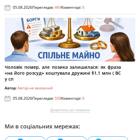
05.08.2026
Переглядів:
469
Коментарі:
0
Чоловік помер, але позика залишилася: як фраза
«на його розсуд» коштувала дружині $1,1 млн ( ВС
у сп
Автор:
Автор не вказаний
05.08.2026
Переглядів:
558
Коментарі:
0
Дивитись усі новини
Ми в соціальних мережах: