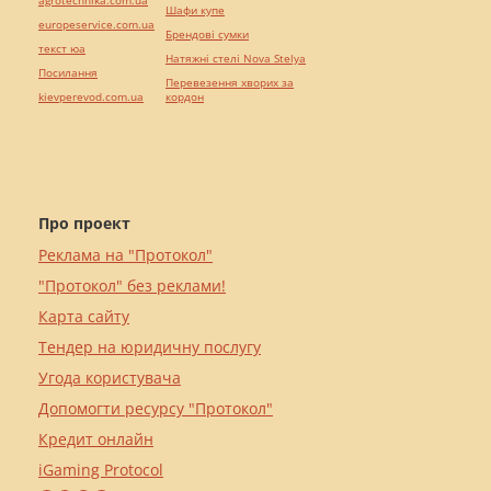
agrotechnika.com.ua
Шафи купе
europeservice.com.ua
Брендові сумки
текст юа
Натяжні стелі Nova Stelya
Посилання
Перевезення хворих за
kievperevod.com.ua
кордон
Про проект
Реклама на "Протокол"
"Протокол" без реклами!
Карта сайту
Тендер на юридичну послугу
Угода користувача
Допомогти ресурсу "Протокол"
Кредит онлайн
iGaming Protocol