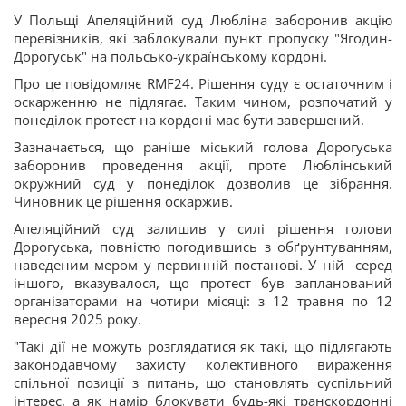
У Польщі Апеляційний суд Любліна заборонив акцію
перевізників, які заблокували пункт пропуску "Ягодин-
Дорогуськ" на польсько-українському кордоні.
Про це повідомляє RMF24. Рішення суду є остаточним і
оскарженню не підлягає. Таким чином, розпочатий у
понеділок протест на кордоні має бути завершений.
Зазначається, що раніше міський голова Дорогуська
заборонив проведення акції, проте Люблінський
окружний суд у понеділок дозволив це зібрання.
Чиновник це рішення оскаржив.
Апеляційний суд залишив у силі рішення голови
Дорогуська, повністю погодившись з обґрунтуванням,
наведеним мером у первинній постанові. У ній серед
іншого, вказувалося, що протест був запланований
організаторами на чотири місяці: з 12 травня по 12
вересня 2025 року.
"Такі дії не можуть розглядатися як такі, що підлягають
законодавчому захисту колективного вираження
спільної позиції з питань, що становлять суспільний
інтерес, а як намір блокувати будь-які транскордонні