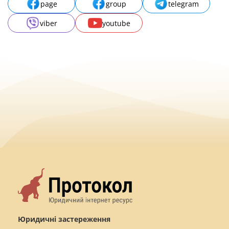
page
group
telegram
viber
youtube
Юридичні застереження