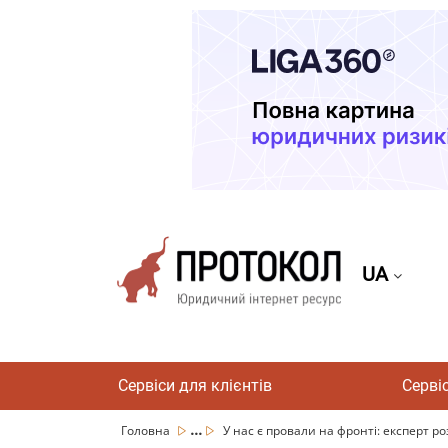
UA
Сервіси для клієнтів
Серві
...
Головна
У нас є провали на фронті: експерт роз