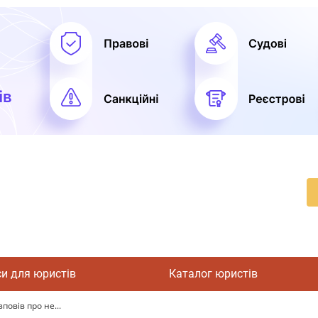
си для юристів
Каталог юристів
повів про не...