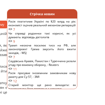
Стрічка новин
Росія платитиме Україні по $20 млрд на рік:
аму
економіст оцінив реальний механізм репарацій
7
шній
Чи справді родзинки такі корисні, як усі
думають: відповідь дієтологів
9
, як
Трамп неохоче посилює тиск на РФ, але
законопроект Грема змусить його вжити
айже
заходів, - WSJ
азав
7
Саудівська Аравія, Пакистан і Туреччина уклали
угоду про взаємну оборону, - Reuters
тися
11
 йти
Росія просуває іноземним замовникам нову
ракету для Су-57, - ЗМІ
12
атку
Старий монітор ще рано викидати: як
ян є
використати його повторно з користю
і це
10
Одна фраза миттєво поставить на місце
зверхню людину: психолог розкрила секрет
11