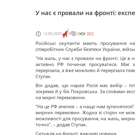
У нас є провали на фронті: експ
0
302
13.05.2025
0
Російські окупанти мають просування н
співробітник Служби безпеки України, війсь
"На жаль, у нас є провали на фронті. Це в 
активно РФ починає просуватися. Має з
перерізала, а вже можливо й перерізала повн
Ступак.
Він додав, що наразі Росія має вибір – пі
зокрема й у бік Покровська. За словами екс
на мирні перемовини.
"На це РФ апелює – а нащо нам зупинятися? П
мирних перемовин. Жодна зі сторін не може
можливості для просування, на жаль, мирни
точно", – додав Ступак.
Ситуація на фронті: важливі новини