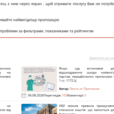
тесь з ним через екран , щоб отримати послугу Вам не потріб
римайте найвигіднішу пропозицію
 проблеми за фильтрами, показниками та рейтингом
Дивитись усі н
ника
Якщо суд встановив дл
нку на
відшкодування шкоди наявніс
нкової
підстав, передбачених приписами 
1 ст. 1172 Ц
Автор:
Лента от Протокола
06.08.2026
Переглядів:
103
Коментарі:
0
х не
НБУ змінив правила примусово
лік від
списання коштів: що зміниться д
боржників