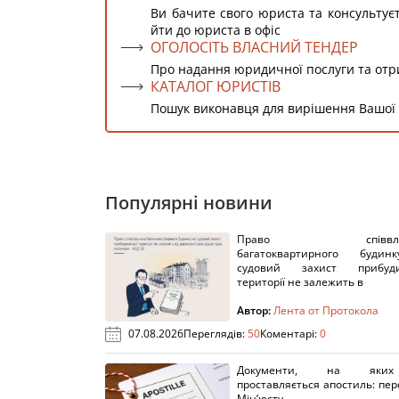
Ви бачите свого юриста та консультує
йти до юриста в офіс
ОГОЛОСІТЬ ВЛАСНИЙ ТЕНДЕР
Про надання юридичної послуги та от
КАТАЛОГ ЮРИСТІВ
Пошук виконавця для вирішення Вашої
Популярні новини
Право співвлас
багатоквартирного буди
судовий захист прибуди
території не залежить в
Автор:
Лента от Протокола
07.08.2026
Переглядів:
50
Коментарі:
0
Документи, на яки
проставляється апостиль: пере
Мін’юсту