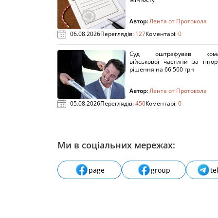
Автор:
Лента от Протокола
06.08.2026
Переглядів:
127
Коментарі:
0
Суд оштрафував кома
військової частини за ігно
рішення на 66 560 грн
Автор:
Лента от Протокола
05.08.2026
Переглядів:
450
Коментарі:
0
Ми в соціальних мережах:
page
group
te