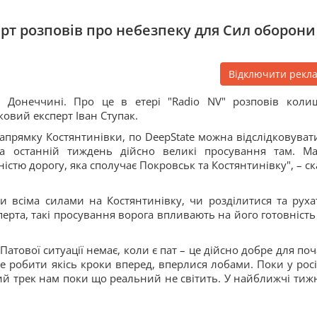
ерт розповів про небезпеку для Сил оборони
Відключити рекл
а Донеччині. Про це в етері "Radio NV" розповів коли
ковий експерт Іван Ступак.
напрямку Костянтинівки, по DeepState можна відслідковувати
а останній тиждень дійсно великі просування там. М
істю дорогу, яка сполучає Покровськ та Костянтинівку", – ск
ти всіма силами на Костянтинівку, чи розділитися та руха
перта, такі просування ворога впливають на його готовність
атової ситуації немає, коли є пат – це дійсно добре для поч
 робити якісь кроки вперед, вперлися лобами. Поки у росі
й трек нам поки що реальний не світить. У найближчі тижн