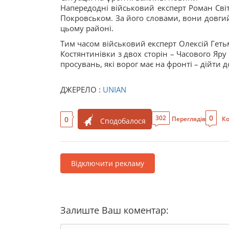
Напередодні військовий експерт Роман Світ
Покровськом. За його словами, вони довгий
цьому районі.
Тим часом військовий експерт Олексій Гетьм
Костянтинівки з двох сторін – Часового Яру н
просувань, які ворог має на фронті – дійти
ДЖЕРЕЛО :
UNIAN
0
302
0
Переглядів
Ко
Сподобалося
Відключити рекламу
Залиште Ваш коментар: