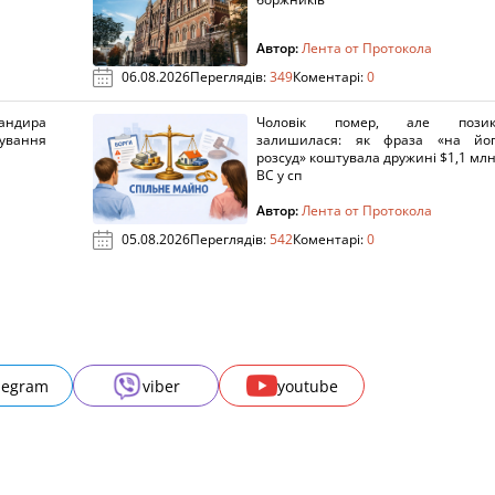
Автор:
Лента от Протокола
06.08.2026
Переглядів:
349
Коментарі:
0
ндира
Чоловік помер, але позик
рування
залишилася: як фраза «на йо
розсуд» коштувала дружині $1,1 млн
ВС у сп
Автор:
Лента от Протокола
05.08.2026
Переглядів:
542
Коментарі:
0
legram
viber
youtube