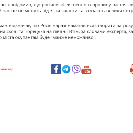
ан повідомив, що росіяни після певного прориву застрягли
 час не не можуть підтягти фланги та зазнають великих втр
ан відзначає, що Росія наразі намагається створити загрозу
а сході та Торецька на півдні. Втім, за словами експерта, з
 до міста окупантам буде "майже неможливо".
ментарі